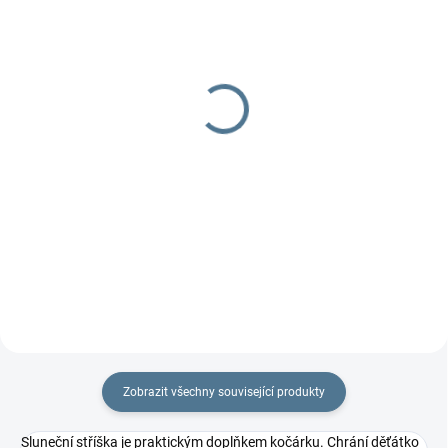
DOBA UŠITÍ 10-14 DNŮ
DOBA UŠITÍ 10-14 DNŮ
Organizér 4two -
Organizér Fox
dvojčatový
629 Kč
od
799 Kč
od
Detail
Detail
Praktický dvojčatový organizér
na každý kočárek.
Praktický dvojčatový organizér
na každý kočárek.
Zobrazit všechny související produkty
Sluneční stříška je praktickým doplňkem kočárku. Chrání děťátko