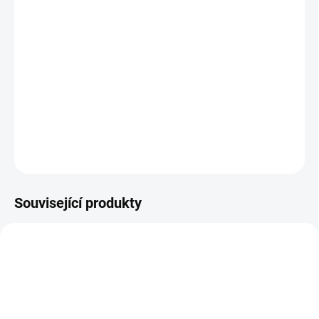
BARVA
−
+
Přidat do košíku
Sluneční stříška je nutností v letních dnech !
DETAILNÍ INFORMACE
ZEPTAT SE
Související produkty
DOPORUČUJI👍🏻
ŠIJEME V ČR 🧵✂
ŠIJEME V ČR 🧵✂