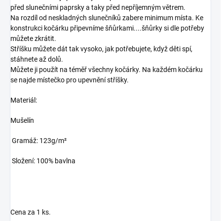
před slunečními paprsky a taky před nepříjemným větrem.
Na rozdíl od neskladných slunečníků zabere minimum místa. Ke
konstrukci kočárku připevníme šňůrkami....šňůrky si dle potřeby
můžete zkrátit.
Stříšku můžete dát tak vysoko, jak potřebujete, když děti spí,
stáhnete až dolů.
Můžete ji použít na téměř všechny kočárky. Na každém kočárku
se najde místečko pro upevnění stříšky.
Materiál:
Mušelín
Gramáž: 123g/m²
Složení: 100% bavlna
Cena za 1 ks.