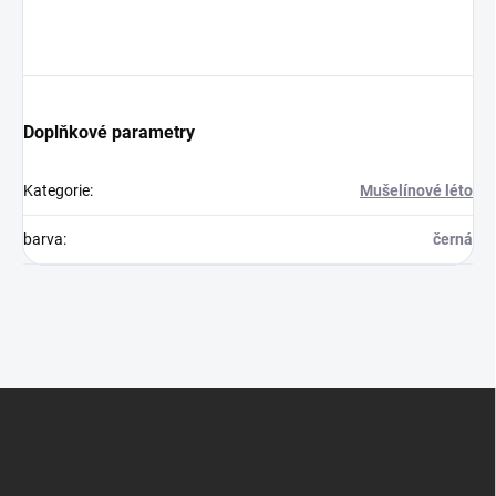
Doplňkové parametry
Kategorie
:
Mušelínové léto
barva
:
černá
Z
á
p
a
t