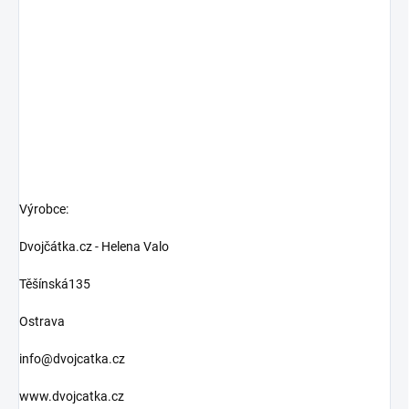
Výrobce:
Dvojčátka.cz - Helena Valo
Těšínská135
Ostrava
info@dvojcatka.cz
www.dvojcatka.cz