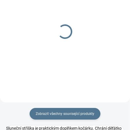
DOBA UŠITÍ 10-14 DNŮ
DOBA UŠITÍ 10-14 DNŮ
Organizér 4two -
Organizér Fox
dvojčatový
629 Kč
od
799 Kč
od
Detail
Detail
Praktický dvojčatový organizér
na každý kočárek.
Praktický dvojčatový organizér
na každý kočárek.
Zobrazit všechny související produkty
Sluneční stříška je praktickým doplňkem kočárku. Chrání děťátko