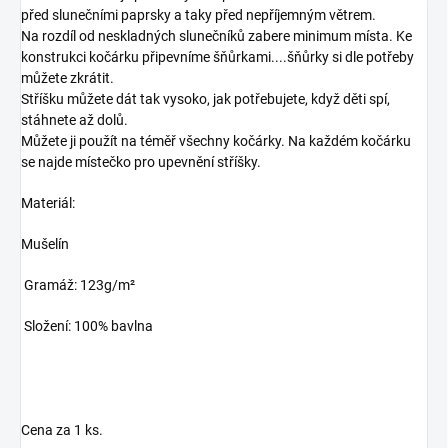
před slunečními paprsky a taky před nepříjemným větrem.
Na rozdíl od neskladných slunečníků zabere minimum místa. Ke
konstrukci kočárku připevníme šňůrkami....šňůrky si dle potřeby
můžete zkrátit.
Stříšku můžete dát tak vysoko, jak potřebujete, když děti spí,
stáhnete až dolů.
Můžete ji použít na téměř všechny kočárky. Na každém kočárku
se najde místečko pro upevnění stříšky.
Materiál:
Mušelín
Gramáž: 123g/m²
Složení: 100% bavlna
Cena za 1 ks.