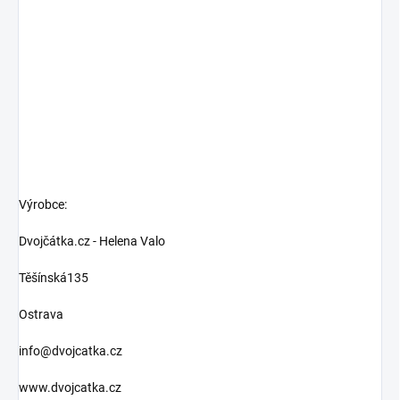
Výrobce:
Dvojčátka.cz - Helena Valo
Těšínská135
Ostrava
info@dvojcatka.cz
www.dvojcatka.cz