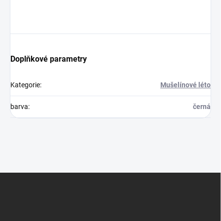
Doplňkové parametry
Kategorie
:
Mušelínové léto
barva
:
černá
Z
á
p
a
t