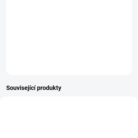
BARVA
−
+
Přidat do košíku
Sluneční stříška je nutností v letních dnech !
DETAILNÍ INFORMACE
ZEPTAT SE
Související produkty
DOPORUČUJI👍🏻
ŠIJEME V ČR 🧵✂
ŠIJEME V ČR 🧵✂