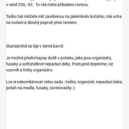
v ceně 250,- Kč. To vše máte přibaleno rovnou.
Tašku tak můžete mít zavěšenou na jakémkoliv kočárku, má ucha
na nošení a dlouhý popruh přes rameno.
Standardně se šije v černé barvě.
Je možné přední kapsy došít v potisku, jako jsou organizéry,
fusaky a softshellové nepadací deky. Postupně doplníme, viz
vzorník a fotky organizéru.
Lze si nakombinovat celou sadu : taška, organizér, nepadací deka,
potah na madla, fusaky, zavinovačky :)