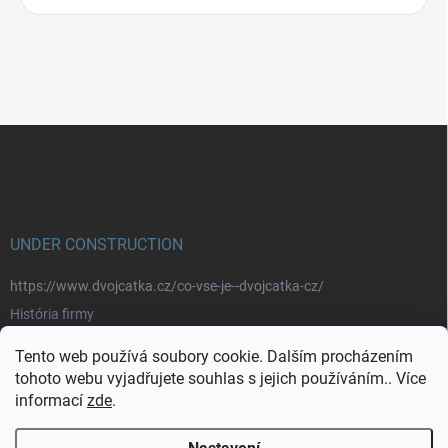
Z
á
p
a
t
í
UNDER CONSTRUCTION
https://www.dvojcatka.cz/co-vse-je--dvojcatka-cz/
História firmy
Prečo nakupovať u nás
Tento web používá soubory cookie. Dalším procházením
Značky
tohoto webu vyjadřujete souhlas s jejich používáním.. Více
informací
zde
.
https://www.dvojcatka.cz/kontakty/>