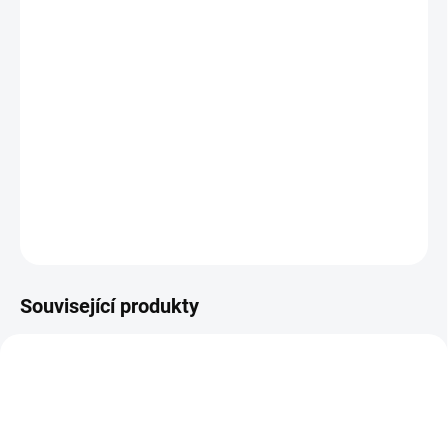
BARVA
−
+
Přidat do košíku
Největší dvojčatová taška naší výroby, designová právě pro
potřeby maminek dvou a více dětí.
DETAILNÍ INFORMACE
ZEPTAT SE
Související produkty
ŠIJEME V ČR 🧵✂
ŠIJEME V ČR 🧵✂