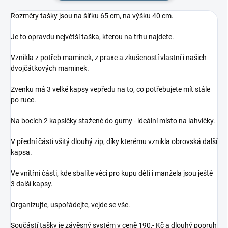
Rozměry tašky jsou na šířku 65 cm, na výšku 40 cm.
Je to opravdu největší taška, kterou na trhu najdete.
Vznikla z potřeb maminek, z praxe a zkušeností vlastní i našich
dvojčátkových maminek.
Zvenku má 3 velké kapsy vepředu na to, co potřebujete mít stále
po ruce.
Na bocích 2 kapsičky stažené do gumy - ideální místo na lahvičky.
V přední části všitý dlouhý zip, díky kterému vznikla obrovská další
kapsa.
Ve vnitřní části, kde sbalíte věci pro kupu dětí i manžela jsou ještě
3 další kapsy.
Organizujte, uspořádejte, vejde se vše.
Součástí tašky je závěsný systém v ceně 190,- Kč a dlouhý popruh