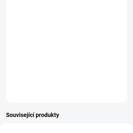
cena:
BARVA
MUŠELÍNOVÁ DEKA
V BARVĚ
ZAVINOVAČK
−
+
Přidat do košíku
Lehoučká zavinovačka na teplé období do autosedačky i korbičky
+ sluneční clona ZDARMA
DETAILNÍ INFORMACE
ZEPTAT SE
Související produkty
NOVINKA
DOPORUČUJI👍🏻