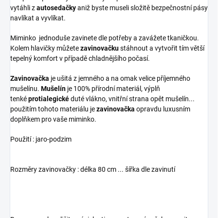
vytáhli z
autosedačky
aniž byste museli složitě bezpečnostní pásy
navlíkat a vyvlíkat.
Miminko jednoduše zavinete dle potřeby a zavážete tkaničkou.
Kolem hlavičky můžete
zavinovačku
stáhnout a vytvořit tím větší
tepelný komfort v případě chladnějšího počasí.
Zavinovačka
je ušitá z jemného a na omak velice příjemného
mušelínu.
Mušelín
je 100% přírodní materiál, výplň
tenké
protialegické
duté vlákno, vnitřní strana opět mušelín...
použitím tohoto materiálu je
zavinovačka
opravdu luxusním
doplňkem pro vaše miminko.
Použití : jaro-podzim
Rozměry zavinovačky : délka 80 cm ... šířka dle zavinutí