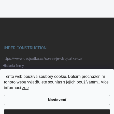
Z
á
p
a
t
í
UNDER CONSTRUCTION
https://www.dvojcatka.cz/co-vse-je--dvojcatka-cz/
História firmy
Prečo nakupovať u nás
Tento web používá soubory cookie. Dalším procházením
Značky
tohoto webu vyjadřujete souhlas s jejich používáním.. Více
informací
zde
.
https://www.dvojcatka.cz/kontakty/>
Nastavení