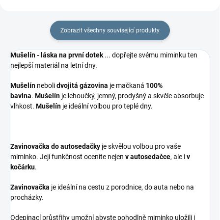
Zobrazit všechny související produkty
Mušelín - láska na první dotek
... dopřejte svému miminku ten
nejlepší materiál na letní dny.
Mušelín
neboli
dvojitá gázovina
je mačkaná
100%
bavlna
.
Mušelín
je lehoučký, jemný, prodyšný a skvěle absorbuje
vlhkost.
Mušelín
je ideální volbou pro teplé dny.
Zavinovačka do autosedačky
je skvělou volbou pro vaše
miminko. Její funkčnost oceníte nejen
v autosedačce
, ale i
v
kočárku
.
Zavinovačka
je ideální na cestu z porodnice, do auta nebo na
procházky.
Odepínací průstřihy umožní abyste pohodlně miminko uložili i