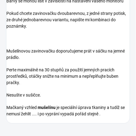
Barvy se mohou lišit v závislosti na nastavení vašeho monitoru
Pokud chcete zavinovačku dvoubarevnou, z jedné strany potisk,
ze druhé jednobarevnou variantu, napište mi kombinaci do
poznámky.
Mušelínovou zavinovačku doporučujeme prát v sáčku na jemné
prádlo.
Perte maximálně na 30 stupňů za použití jemných pracích
prostředků, otáčky snižte na minimum a nepřeplňujte buben
pračky.
Nesušte v sušičce.
Mačkaný vzhled
mušelínu
je speciální úprava tkaniny a tudíž se
nemusí žehlit .... i po vyprání vypadá pořád stejně .