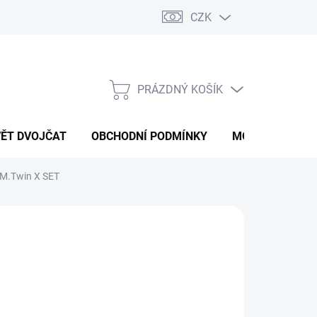
CZK
PRÁZDNÝ KOŠÍK
NÁKUPNÍ
KOŠÍK
VĚT DVOJČAT
OBCHODNÍ PODMÍNKY
MOJE OBJEDNÁ
M.Twin X SET