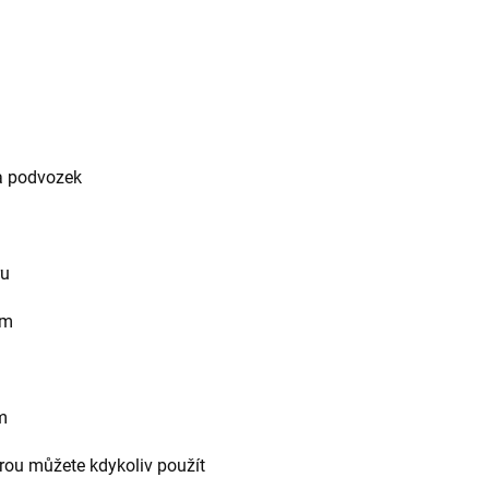
a podvozek
ru
em
m
terou můžete kdykoliv použít