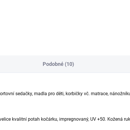
Největší dvojčatová taška naš
výroby, designová právě pro
k od korbičky do 4 let. Upraví
potřeby maminek dvou a více
řesně na malou velikost korby
dětí.
ětší, jak bude...
Podobné (10)
ortovní sedačky, madla pro děti, korbičky vč. matrace, nánožník
velice kvalitní potah kočárku, impregnovaný, UV +50. Kožená ru