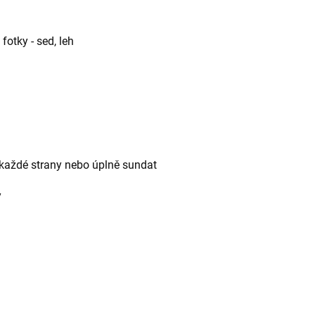
fotky - sed, leh
 z každé strany nebo úplně sundat
y