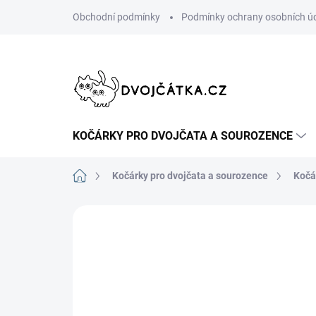
Přejít
Obchodní podmínky
Podmínky ochrany osobních ú
na
obsah
KOČÁRKY PRO DVOJČATA A SOUROZENCE
Domů
Kočárky pro dvojčata a sourozence
Kočá
27 hodnocení
Podrobnosti hodno
VLASTNÍ POPIS, FOTKY,
DOPORUČUJI👍🏻
RECENZE