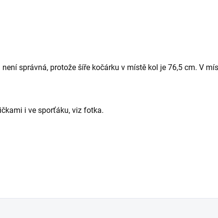
není správná, protože šíře kočárku v místě kol je 76,5 cm. V míst
čkami i ve sporťáku, viz fotka.