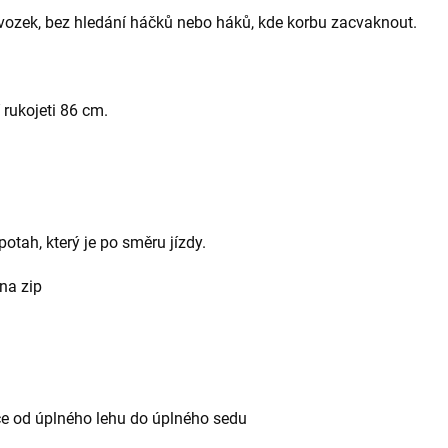
vozek, bez hledání háčků nebo háků, kde korbu zacvaknout.
 rukojeti 86 cm.
otah, který je po směru jízdy.
 na zip
ce od úplného lehu do úplného sedu