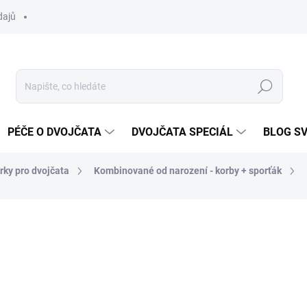
dajů
Hledat
PÉČE O DVOJČATA
DVOJČATA SPECIÁL
BLOG S
rky pro dvojčata
Kombinované od narození - korby + sporťák
cení
ZNAČKA:
SWISS
30 499 Kč
Měrná