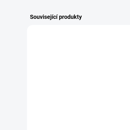
Související produkty
ŠIJEME
DOSTUPNOST DO TÝDNE
Adaptér M Twin X.
Ros
LU
1 350 Kč
od
2 
Detail