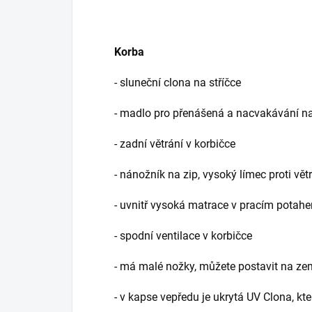
Korba
- sluneční clona na stříčce
- madlo pro přenášená a nacvakávání n
- zadní větrání v korbičce
- nánožník na zip, vysoký límec proti vět
- uvnitř vysoká matrace v pracím potah
- spodní ventilace v korbičce
- má malé nožky, můžete postavit na ze
- v kapse vepředu je ukrytá UV Clona, k