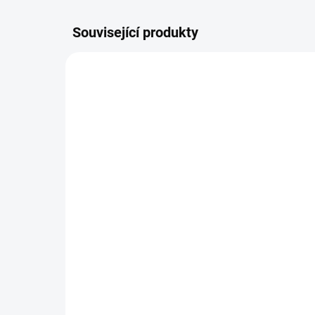
Související produkty
DOPORUČUJI👍🏻
DOPORU
ŠIJEME V ČR 🧵✂
ŠIJEME
DOBA UŠITÍ 10-14 DNŮ
Nepadací deka softshell +
Ne
podložka
po
1 499 Kč
1 
Detail