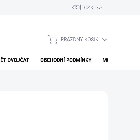
CZK
PRÁZDNÝ KOŠÍK
NÁKUPNÍ
KOŠÍK
VĚT DVOJČAT
OBCHODNÍ PODMÍNKY
MOJE OBJEDNÁ