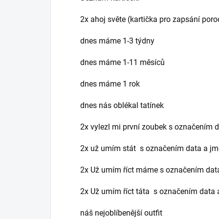
2x ahoj světe (kartička pro zapsání por
dnes máme 1-3 týdny
dnes máme 1-11 měsíců
dnes máme 1 rok
dnes nás oblékal tatínek
2x vylezl mi první zoubek s označením 
2x už umím stát s označením data a j
2x Už umím říct máme s označením dat
2x Už umím říct táta s označením data
náš nejoblíbenější outfit