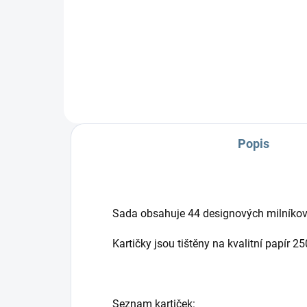
Nejprodávanější set do kočárku -
Set
podložka + softshellová nepadací
nep
deka.
chrá
před
Popis
Sada obsahuje 44 designových milníkový
Kartičky jsou tištěny na kvalitní papír
Seznam kartiček: