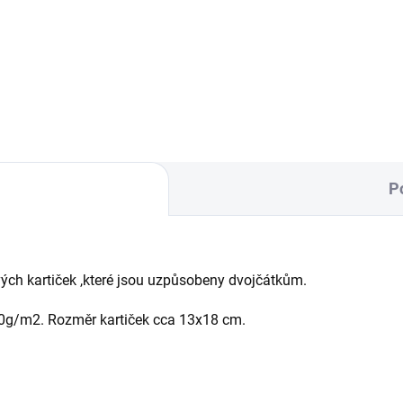
 podložky do kočárku s
Mušelínová deka, kterou můž
adací copánkovou dekou. -
připnout k našim podložkám 
ní originální potah kočárku
nepadacími dekami
...
P
ch kartiček ,které jsou uzpůsobeny dvojčátkům.
 250g/m2. Rozměr kartiček cca 13x18 cm.