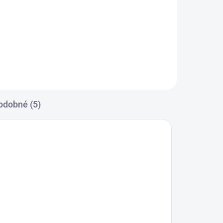
ete
Multifunkční polštář pro
s
dvojčátka - dokonalý pomocník !
odobné (5)