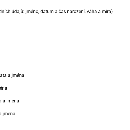
odních údajů: jméno, datum a čas narození, váha a míra)
data a jména
ména
a a jména
 a jména