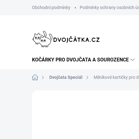
Přejít
Obchodní podmínky
Podmínky ochrany osobních ú
na
obsah
KOČÁRKY PRO DVOJČATA A SOUROZENCE
Domů
Dvojčata Speciál
Milníkové kartičky pro 
2 hodnocení
Podrobnosti hodnoce
DOPORUČUJI👍🏻