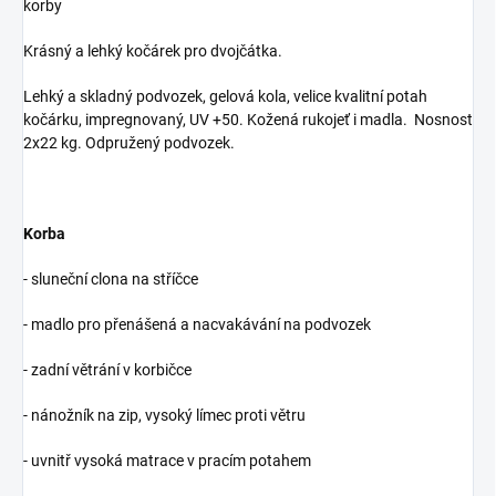
korby
Krásný a lehký kočárek pro dvojčátka.
Lehký a skladný podvozek, gelová kola, velice kvalitní potah
kočárku, impregnovaný, UV +50. Kožená rukojeť i madla. Nosnost
2x22 kg. Odpružený podvozek.
Korba
- sluneční clona na stříčce
- madlo pro přenášená a nacvakávání na podvozek
- zadní větrání v korbičce
- nánožník na zip, vysoký límec proti větru
- uvnitř vysoká matrace v pracím potahem