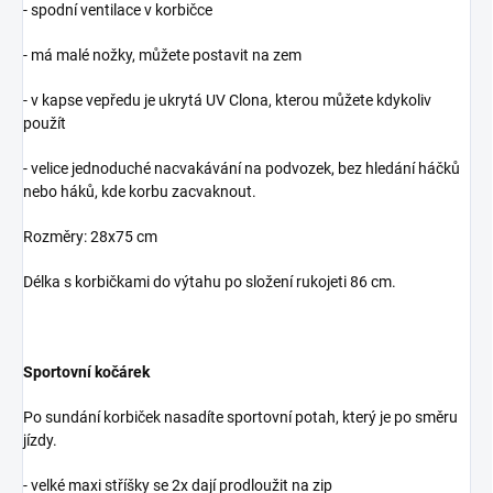
- spodní ventilace v korbičce
- má malé nožky, můžete postavit na zem
- v kapse vepředu je ukrytá UV Clona, kterou můžete kdykoliv
použít
- velice jednoduché nacvakávání na podvozek, bez hledání háčků
nebo háků, kde korbu zacvaknout.
Rozměry: 28x75 cm
Délka s korbičkami do výtahu po složení rukojeti 86 cm.
Sportovní kočárek
Po sundání korbiček nasadíte sportovní potah, který je po směru
jízdy.
- velké maxi stříšky se 2x dají prodloužit na zip