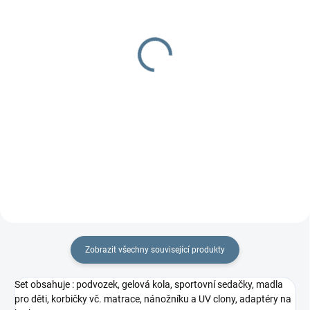
DOSTUPNOST DO TÝDNE
DOBA UŠITÍ 10-14 DNŮ
Adaptér M Twin X.
Rostoucí fusak flexi
LUXURY
1 350 Kč
od
2 497 Kč
Detail
Detail
Fusak od korbičky do 4 let. Upraví
se přesně na malou velikost
korby a zvětší, jak bude...
Zobrazit všechny související produkty
Set obsahuje : podvozek, gelová kola, sportovní sedačky, madla
pro děti, korbičky vč. matrace, nánožníku a UV clony, adaptéry na