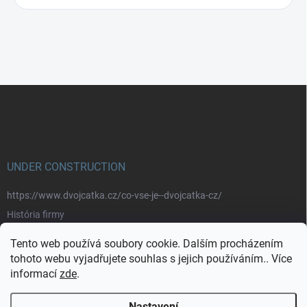
Z
á
p
a
t
í
UNDER CONSTRUCTION
https://www.dvojcatka.cz/co-vse-je--dvojcatka-cz/
História firmy
Prečo nakupovať u nás
Tento web používá soubory cookie. Dalším procházením
Značky
tohoto webu vyjadřujete souhlas s jejich používáním.. Více
informací
zde
.
https://www.dvojcatka.cz/kontakty/>
Nastavení