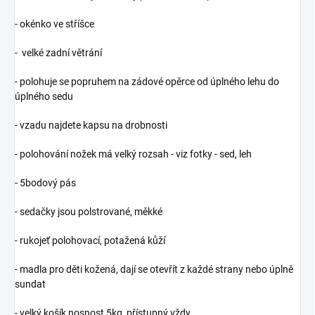
- okénko ve stříšce
- velké zadní větrání
- polohuje se popruhem na zádové opěrce od úplného lehu do
úplného sedu
- vzadu najdete kapsu na drobnosti
- polohování nožek má velký rozsah - viz fotky - sed, leh
- 5bodový pás
- sedačky jsou polstrované, měkké
- rukojeť polohovací, potažená kůží
- madla pro děti kožená, dají se otevřít z každé strany nebo úplně
sundat
- velký košík nosnost 5kg, přístupný vždy