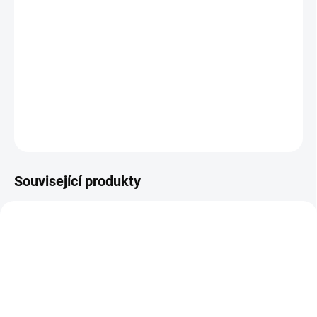
BARVA
−
+
Přidat do košíku
DETAILNÍ INFORMACE
ZEPTAT SE
Související produkty
ŠIJEME V ČR 🧵✂