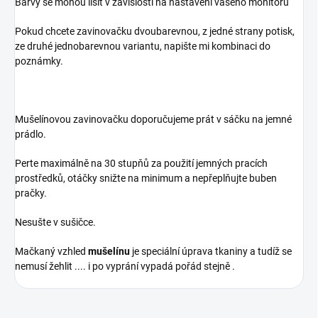
Barvy se mohou lišit v závislosti na nastavení vašeho monitoru
Pokud chcete zavinovačku dvoubarevnou, z jedné strany potisk,
ze druhé jednobarevnou variantu, napište mi kombinaci do
poznámky.
Mušelínovou zavinovačku doporučujeme prát v sáčku na jemné
prádlo.
Perte maximálně na 30 stupňů za použití jemných pracích
prostředků, otáčky snižte na minimum a nepřeplňujte buben
pračky.
Nesušte v sušičce.
Mačkaný vzhled
mušelínu
je speciální úprava tkaniny a tudíž se
nemusí žehlit .... i po vyprání vypadá pořád stejně .