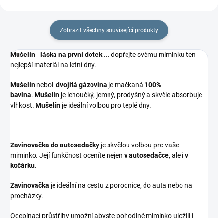
Zobrazit všechny související produkty
Mušelín - láska na první dotek
... dopřejte svému miminku ten
nejlepší materiál na letní dny.
Mušelín
neboli
dvojitá gázovina
je mačkaná
100%
bavlna
.
Mušelín
je lehoučký, jemný, prodyšný a skvěle absorbuje
vlhkost.
Mušelín
je ideální volbou pro teplé dny.
Zavinovačka do autosedačky
je skvělou volbou pro vaše
miminko. Její funkčnost oceníte nejen
v autosedačce
, ale i
v
kočárku
.
Zavinovačka
je ideální na cestu z porodnice, do auta nebo na
procházky.
Odepínací průstřihy umožní abyste pohodlně miminko uložili i