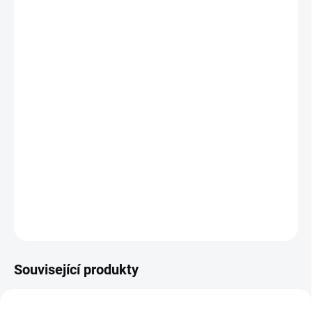
cena:
BARVA
MUŠELÍNOVÁ DEKA
V BARVĚ
ZAVINOVAČK
−
+
Přidat do košíku
Lehoučká zavinovačka na teplé období do autosedačky i korbičky
+ sluneční clona ZDARMA
DETAILNÍ INFORMACE
ZEPTAT SE
Související produkty
NOVINKA
DOPORUČUJI👍🏻