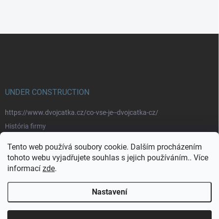
Z
á
p
a
t
í
UNDER CONSTRUCTION
https://www.dvojcatka.cz/co-vse-je--dvojcatka-cz/
História firmy
Prečo nakupovať u nás
Tento web používá soubory cookie. Dalším procházením
Značky
tohoto webu vyjadřujete souhlas s jejich používáním.. Více
informací
zde
.
https://www.dvojcatka.cz/kontakty/>
Nastavení