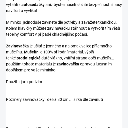
vytáhli z
autosedačky
aniž byste museli složitě bezpečnostní pásy
navlíkat a vyvlíkat.
Miminko jednoduše zavinete dle potřeby a zavážete tkaničkou.
Kolem hlavičky můžete
zavinovačku
stáhnout a vytvořit tím větší
tepelný komfort v případě chladnějšího počasí.
Zavinovačka
je ušitá z jemného a na omak velice příjemného
mušelínu.
Mušelín
je 100% přírodní materiál, výplň
tenké
protialegické
duté vlákno, vnitřní strana opět mušelín...
použitím tohoto materiálu je
zavinovačka
opravdu luxusním
doplňkem pro vaše miminko.
Použití : jaro-podzim
Rozměry zavinovačky : délka 80 cm ... šířka dle zavinutí