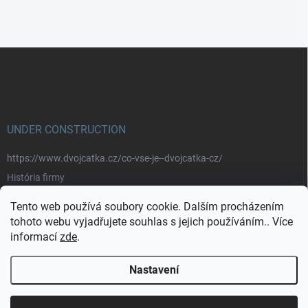
Z
á
p
a
t
í
UNDER CONSTRUCTION
https://www.dvojcatka.cz/co-vse-je--dvojcatka-cz/
História firmy
Prečo nakupovať u nás
Tento web používá soubory cookie. Dalším procházením
Značky
tohoto webu vyjadřujete souhlas s jejich používáním.. Více
informací
zde
.
https://www.dvojcatka.cz/kontakty/>
Nastavení