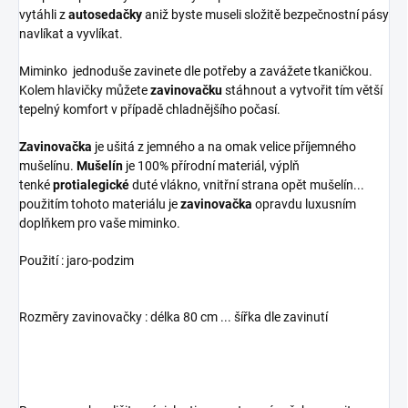
vytáhli z
autosedačky
aniž byste museli složitě bezpečnostní pásy
navlíkat a vyvlíkat.
Miminko jednoduše zavinete dle potřeby a zavážete tkaničkou.
Kolem hlavičky můžete
zavinovačku
stáhnout a vytvořit tím větší
tepelný komfort v případě chladnějšího počasí.
Zavinovačka
je ušitá z jemného a na omak velice příjemného
mušelínu.
Mušelín
je 100% přírodní materiál, výplň
tenké
protialegické
duté vlákno, vnitřní strana opět mušelín...
použitím tohoto materiálu je
zavinovačka
opravdu luxusním
doplňkem pro vaše miminko.
Použití : jaro-podzim
Rozměry zavinovačky : délka 80 cm ... šířka dle zavinutí