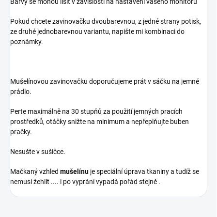
Barvy se mohou lišit v závislosti na nastavení vašeho monitoru
Pokud chcete zavinovačku dvoubarevnou, z jedné strany potisk,
ze druhé jednobarevnou variantu, napište mi kombinaci do
poznámky.
Mušelínovou zavinovačku doporučujeme prát v sáčku na jemné
prádlo.
Perte maximálně na 30 stupňů za použití jemných pracích
prostředků, otáčky snižte na minimum a nepřeplňujte buben
pračky.
Nesušte v sušičce.
Mačkaný vzhled
mušelínu
je speciální úprava tkaniny a tudíž se
nemusí žehlit .... i po vyprání vypadá pořád stejně .