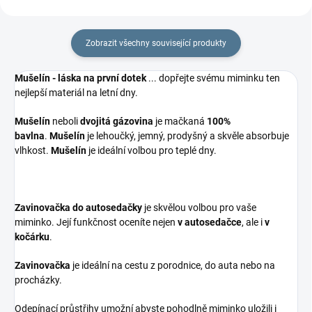
Zobrazit všechny související produkty
Mušelín - láska na první dotek
... dopřejte svému miminku ten
nejlepší materiál na letní dny.
Mušelín
neboli
dvojitá gázovina
je mačkaná
100%
bavlna
.
Mušelín
je lehoučký, jemný, prodyšný a skvěle absorbuje
vlhkost.
Mušelín
je ideální volbou pro teplé dny.
Zavinovačka do autosedačky
je skvělou volbou pro vaše
miminko. Její funkčnost oceníte nejen
v autosedačce
, ale i
v
kočárku
.
Zavinovačka
je ideální na cestu z porodnice, do auta nebo na
procházky.
Odepínací průstřihy umožní abyste pohodlně miminko uložili i