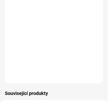
cena:
BARVA
MUŠELÍNOVÁ DEKA
V BARVĚ
ZAVINOVAČK
−
+
Přidat do košíku
Lehoučká zavinovačka na teplé období do autosedačky i korbičky
+ sluneční clona ZDARMA
DETAILNÍ INFORMACE
ZEPTAT SE
Související produkty
NOVINKA
DOPORUČUJI👍🏻