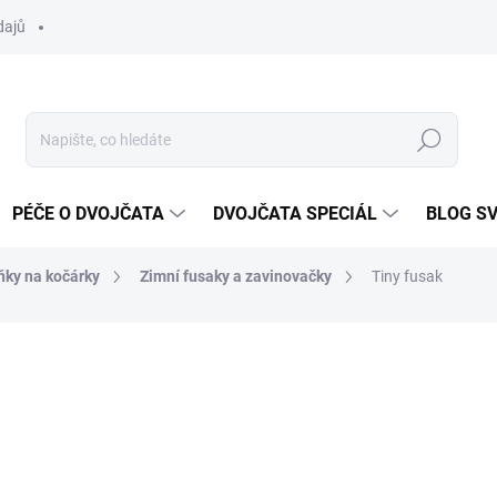
dajů
Hledat
PÉČE O DVOJČATA
DVOJČATA SPECIÁL
BLOG S
ňky na kočárky
Zimní fusaky a zavinovačky
Tiny fusak
ní
ZNAČKA:
DVOJČÁTKA.CZ
1 699 Kč
Měrná
ZVOLTE VARIANTU