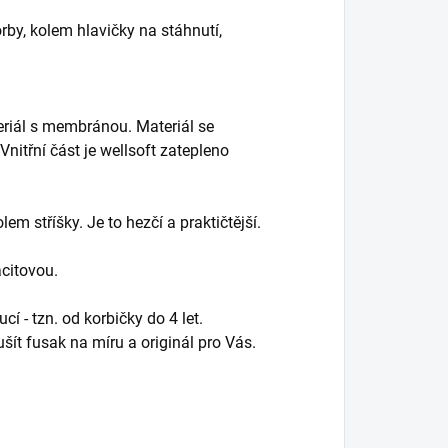
orby, kolem hlavičky na stáhnutí,
teriál s membránou. Materiál se
Vnitřní část je wellsoft zatepleno
lem stříšky. Je to hezčí a praktičtější.
citovou.
í - tzn. od korbičky do 4 let.
šít fusak na míru a originál pro Vás.