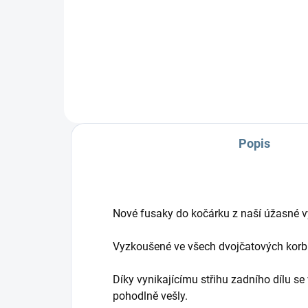
výr
pot
dětí
Popis
Nové fusaky do kočárku z naší úžasné v
Vyzkoušené ve všech dvojčatových korb
Díky vynikajícímu střihu zadního dílu se 
pohodlně vešly.