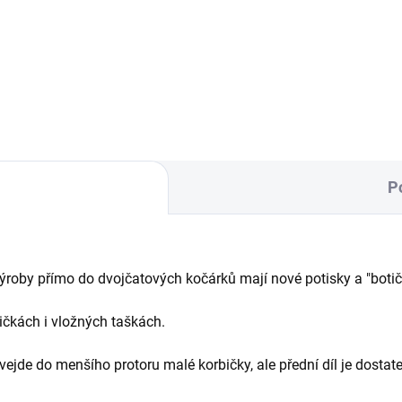
oby, designová právě pro
Fusak od korbičky do 4 let. Up
řeby maminek dvou a více
se přesně na malou velikost k
.
a zvětší, jak bude...
P
ýroby přímo do dvojčatových kočárků mají nové potisky a "boti
ičkách i vložných taškách.
vejde do menšího protoru malé korbičky, ale přední díl je dostate