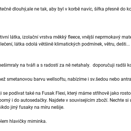
atečně
dlouhý,ale ne tak, aby byl v korbě navíc, šířka přesně do k
aktivní látka, izolační vrstva měkký fleece, vnější neprmokavý ma
ečení, látka odolá většině klimatických podmínek, větru, dešti... 
šimraly na tváři a s radostí za ně netahaly.
doporučuji radši ko
než smetanovou barvu wellsoftu, nabízíme i sv.šedou nebo antra
se podívat také na Fusak Flexi, který máme střihově jako rostouc
orný i do autosedačky. Najdete v souvisejícím zboží. Nechte si u
nikdo jiný fusaky na míru nešije.
kolem hlavičky miminka.