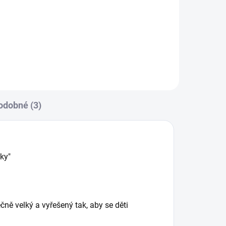
dvojčatových sporťáků. Výborně
raví
kopíruje menší sedačky, ale díky...
orby
odobné (3)
čky"
čně velký a vyřešený tak, aby se děti