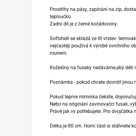
Prostřihy na pásy, zapínání na zip, dost
teploučko.
Zadní díl je z černé kočárkoviny.
Softshell se skládá ze tří vrstev: termo
nejčastěji používá k výrobě svrchního obl
rounem.
Kožešiny na fusaky nedáváme,aby děti ne
Poznámka - pokud chcete dovnitř jinou 
Pokud teprve miminka čekáte, doporučuji 
Nebo na originání zavinovačcí fusak, výb
Právě jak vy potřebujete. Pro dvojčátka 
Délka je 80 cm. Horní část si stáhnete 