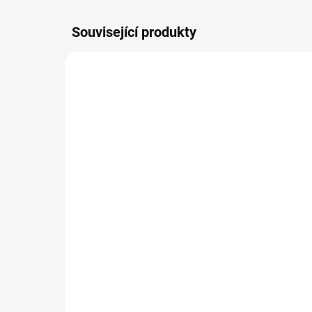
Související produkty
ŠIJEME V ČR 🧵✂
ŠIJEME
DOBA UŠITÍ 10-14 DNŮ
Návleky na kola TFK
Ta
400 Kč
od
Detail
Nejv