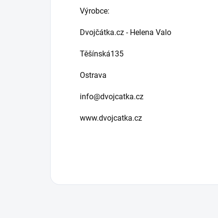
Výrobce:
Dvojčátka.cz - Helena Valo
Těšínská135
Ostrava
info@dvojcatka.cz
www.dvojcatka.cz