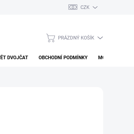
CZK
PRÁZDNÝ KOŠÍK
NÁKUPNÍ
KOŠÍK
VĚT DVOJČAT
OBCHODNÍ PODMÍNKY
MOJE OBJEDNÁ