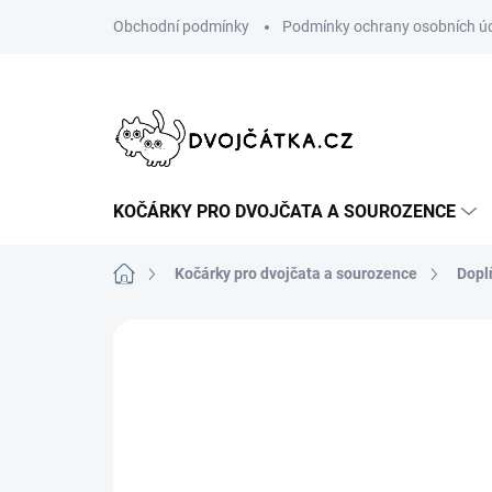
Přejít
Obchodní podmínky
Podmínky ochrany osobních ú
na
obsah
KOČÁRKY PRO DVOJČATA A SOUROZENCE
Domů
Kočárky pro dvojčata a sourozence
Dopl
7 hodnocení
Podrobnosti hodnoce
DOPORUČUJI👍🏻
ŠIJEME V ČR 🧵✂