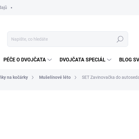
dajů
Hledat
PÉČE O DVOJČATA
DVOJČATA SPECIÁL
BLOG S
ňky na kočárky
Mušelínové léto
SET Zavinovačka do autosed
ocení
ZNAČKA:
DVOJČÁTKA.CZ
1 746 Kč
Měrná
ZVOLTE VARIANTU