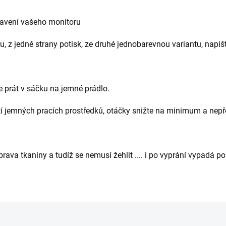
stavení vašeho monitoru
 z jedné strany potisk, ze druhé jednobarevnou variantu, nap
prát v sáčku na jemné prádlo.
í jemných pracích prostředků, otáčky snižte na minimum a nepř
prava tkaniny a tudíž se nemusí žehlit .... i po vyprání vypadá po