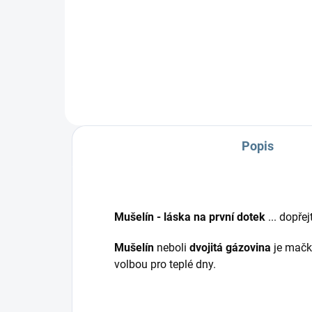
Mušelínová deka, kterou můžete
Set
připnout k našim podložkám s
nep
nepadacími dekami
chrá
před
Popis
Mušelín - láska na první dotek
... dopře
Mušelín
neboli
dvojitá gázovina
je mač
volbou pro teplé dny.