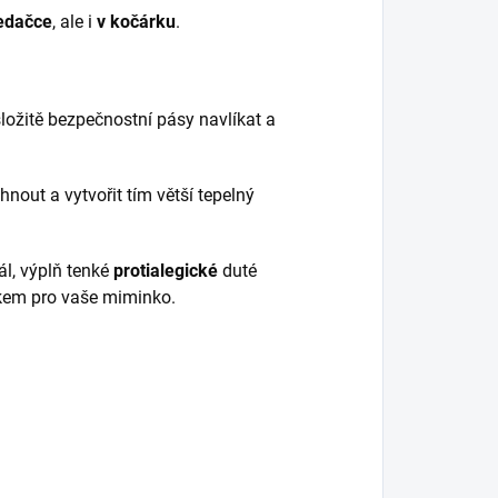
edačce
, ale i
v kočárku
.
ložitě bezpečnostní pásy navlíkat a
hnout a vytvořit tím větší tepelný
ál, výplň tenké
protialegické
duté
kem pro vaše miminko.