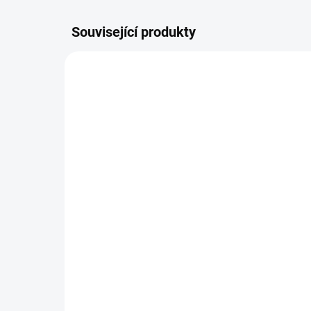
Související produkty
NOVINKA
DOPORU
ŠIJEME V ČR 🧵✂
ŠIJEME
UŠIJEME PRO VÁS DO TÝDNE
Mušelínová nepadací
Ne
deka k podložce
po
699 Kč
1 
od
Detail