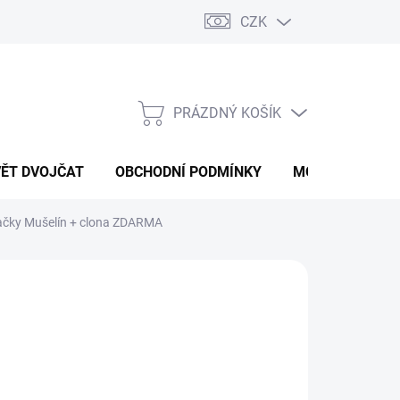
CZK
PRÁZDNÝ KOŠÍK
NÁKUPNÍ
KOŠÍK
VĚT DVOJČAT
OBCHODNÍ PODMÍNKY
MOJE OBJEDNÁ
ačky Mušelín + clona ZDARMA