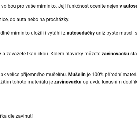
u volbou pro vaše miminko. Její funkčnost oceníte nejen
v autos
dnice, do auta nebo na procházky.
lně miminko uložili i vytáhli z
autosedačky
aniž byste museli s
y a zavážete tkaničkou. Kolem hlavičky můžete
zavinovačku
stá
mak velice příjemného mušelínu.
Mušelín
je 100% přírodní materi
užitím tohoto materiálu je
zavinovačka
opravdu luxusním doplň
řka dle zavinutí