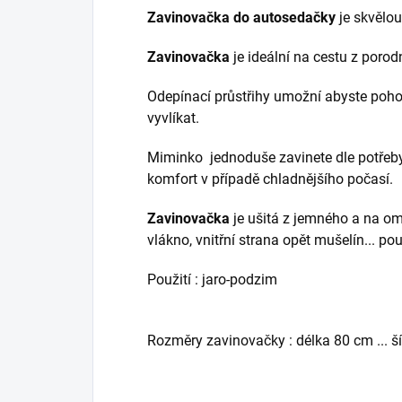
Zavinovačka do autosedačky
je skvělo
Zavinovačka
je ideální na cestu z poro
Odepínací průstřihy umožní abyste pohod
vyvlíkat.
Miminko jednoduše zavinete dle potřeb
komfort v případě chladnějšího počasí.
Zavinovačka
je ušitá z jemného a na o
vlákno, vnitřní strana opět mušelín... po
Použití : jaro-podzim
Rozměry zavinovačky : délka 80 cm ... ší