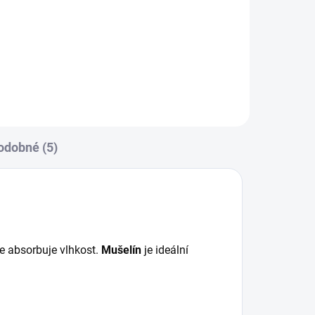
ro
Praktický dvojčatový organizér
na každý kočárek.
odobné (5)
le absorbuje vlhkost.
Mušelín
je ideální