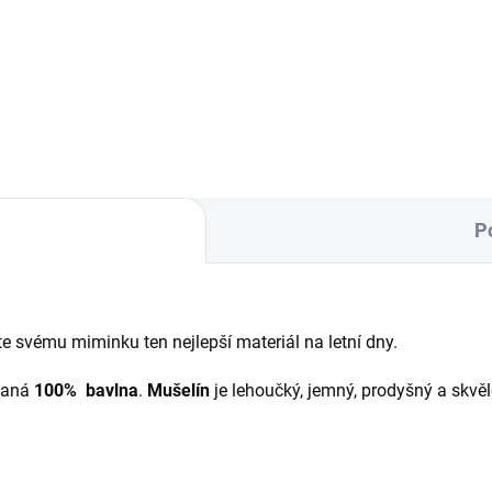
hluboké i sportovní kočárky p
 podložky do kočárku s
dvojčata.
adací copánkovou dekou. -
ní originální potah kočárku
...
P
jte svému miminku ten nejlepší materiál na letní dny.
kaná
100% bavlna
.
Mušelín
je lehoučký, jemný, prodyšný a skvě