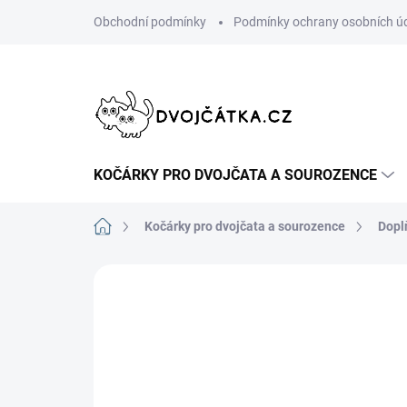
Přejít
Obchodní podmínky
Podmínky ochrany osobních ú
na
obsah
KOČÁRKY PRO DVOJČATA A SOUROZENCE
Domů
Kočárky pro dvojčata a sourozence
Dopl
Neohodnoceno
Podrobnosti hodn
ŠIJEME V ČR 🧵✂