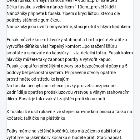
Délka fusaku s malým nánožníkem – 95cm…pro malé děti
Délka fusaku s velkým nánožníkem 110cm…pro větší děti
Nánožníky připnete k fusaku zipem s krycí lištou, kterou dle
potřeby stáhnete gumičkou.
Nánožníky jsou uvnitř omyvatelné, stačí je otřít vlhkým hadříkem.
Fusak můžete kolem hlavičky stáhnout a tím ho ještě zkrátíte a
vytvoříte děťátku větší tepelný komfort …po stažení šňůru
smotáte a schováte do kapsičky…. viz. detailní fotka. Fusak kolem
hlavičky můžete taky zapnout poutky a vytvořit kapuci.
Fusak je opatřen předšitými otvory pro bezpečnostní pásy na 5
bodový bezpečnostní systém. Připravené otvory opatrně
prostřihněte od středu ke krajům.
Na fusaku nechybí ani reflexní prvky pro větší bezpečnost.
Zadní díl je opatřen protiskluzovou vrstvou a všitým stahovacím
dílem. Fusak je tak dvakrát zajištěn proti sklouznutí.
K fusaku lze ušít rukávník ve stejné barevné kombinaci a tašku na
kočárek, taštičku na pláštěnku.
Fotky máme na většině kočárků, kdo má zájem o další fotky,
vyfotíme na jakémkoliv kočárku si budete přát. Stačí napsat.