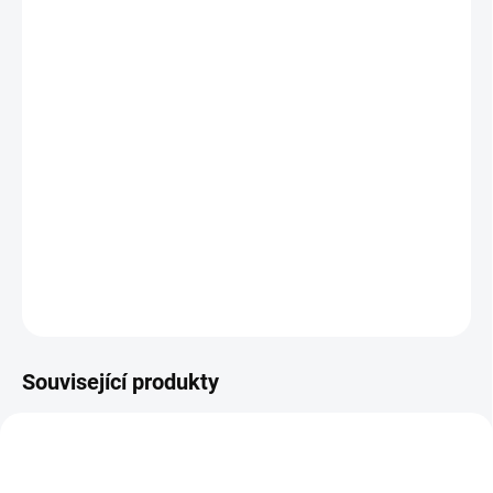
BARVA
BABYPLYŠ
−
+
Přidat do košíku
Fusak od korbičky do 4 let. Upraví se přesně na malou velikost
korby a zvětší, jak bude potřebovat až do 110 m.
DETAILNÍ INFORMACE
ZEPTAT SE
Související produkty
ŠIJEME V ČR 🧵✂
ŠIJEME V ČR 🧵✂