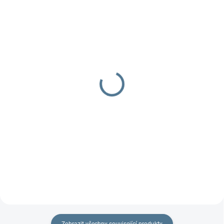
DOBA UŠITÍ 10-14 DNŮ
SKLADEM
Návleky na kola TFK
Taška Double Bag
400 Kč
1 897 Kč
od
Detail
Detail
Největší dvojčatová taška naší
výroby, designová právě pro
potřeby maminek dvou a více
dětí.
Zobrazit všechny související produkty