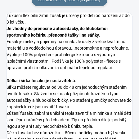
Luxusní flexibilní zimní fusak je určený pro děti od narození až do
3 let věku.
Je vhodný do přenosné autosedačky, do hlubokého i
sportovního kočárku, přenosné tašky i na sáňky.
Fusak je měkký a příjemný na omak. Je ušitý z velice kvalitního
materiálu s voděodolnou úpravou...nepromokne a neprofoukne.
Výplň je 100% polyester - protialergické rouno s výbornými
izolačními vlastnostmi. Podšívka je 100% polyester - fleece s
úpravou proti žmolkování a optimální tepelnou regulací.
Délka i šířka fusaku je nastavitelná.
Šířku můžete regulovat od 30 do 48 cm jednoduchým stažením
uvnitř fusaku. Stažením se fusak přizpůsobí každému typu
autosedačky a hluboké korbičky. Po stažení gumičky schováte do
kapsiček které jsou uvnitř fusaku.
Zúžení fusaku zabrání unikání tepla zevnitř a miminka a malé děti
jsou lépe chráněny před chladem. Zip na předním díle je podšitý
légou aby ani tudy nedocházelo k úniku tepla.
Délka fusaku bez nánožníku – 80cm…botičky mohou být venku