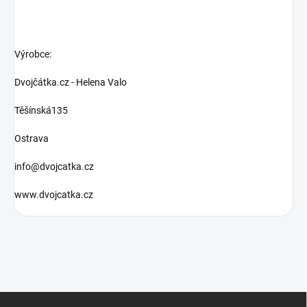
Výrobce:
Dvojčátka.cz - Helena Valo
Těšínská135
Ostrava
info@dvojcatka.cz
www.dvojcatka.cz
Z