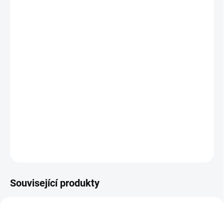
cena:
BARVA
MUŠELÍNOVÁ DEKA
V BARVĚ
ZAVINOVAČK
−
+
Přidat do košíku
Lehoučká zavinovačka na teplé období do autosedačky i korbičky.
DETAILNÍ INFORMACE
ZEPTAT SE
Související produkty
NOVINKA
DOPORUČUJI👍🏻
ŠIJEME V ČR 🧵✂
ŠIJEME V ČR 🧵✂