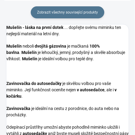
Zobrazit všechny související produkty
Mušelín - láska na první dotek
... dopřejte svému miminku ten
nejlepší materiál na letní dny.
Mušelín
neboli
dvojitá gázovina
je mačkaná
100%
bavlna
.
Mušelín
je lehoučký, jemný, prodyšný a skvěle absorbuje
vlhkost.
Mušelín
je ideální volbou pro teplé dny.
Zavinovačka do autosedačky
je skvělou volbou pro vaše
miminko. Její funkčnost oceníte nejen
v autosedačce
, ale i
v
kočárku
.
Zavinovačka
je ideální na cestu z porodnice, do auta nebo na
procházky.
Odepínací průstřihy umožní abyste pohodlně miminko uložili i
vytáhli z
autosedačky
aniž byste museli složitě bezpečnostní pásy