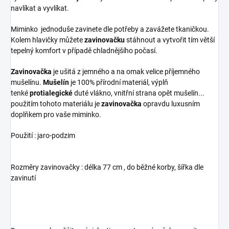
navlíkat a vyvlíkat.
Miminko jednoduše zavinete dle potřeby a zavážete tkaničkou.
Kolem hlavičky můžete
zavinovačku
stáhnout a vytvořit tím větší
tepelný komfort v případě chladnějšího počasí.
Zavinovačka
je ušitá z jemného a na omak velice příjemného
mušelínu.
Mušelín
je 100% přírodní materiál, výplň
tenké
protialegické
duté vlákno, vnitřní strana opět mušelín...
použitím tohoto materiálu je
zavinovačka
opravdu luxusním
doplňkem pro vaše miminko.
Použití : jaro-podzim
Rozměry zavinovačky : délka 77 cm , do běžné korby, šířka dle
zavinutí