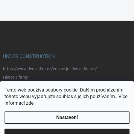
Z
á
p
a
t
í
UNDER CONSTRUCTION
https://www.dvojcatka.cz/co-vse-je--dvojcatka-cz/
História firmy
Prečo nakupovať u nás
Tento web používá soubory cookie. Dalším procházením
Značky
tohoto webu vyjadřujete souhlas s jejich používáním.. Více
informací
zde
.
https://www.dvojcatka.cz/kontakty/>
Nastavení