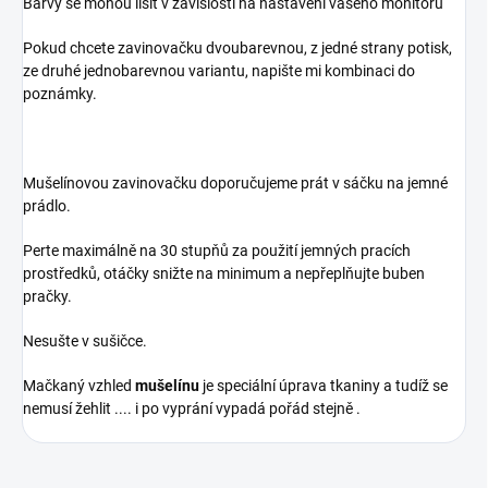
Barvy se mohou lišit v závislosti na nastavení vašeho monitoru
Pokud chcete zavinovačku dvoubarevnou, z jedné strany potisk,
ze druhé jednobarevnou variantu, napište mi kombinaci do
poznámky.
Mušelínovou zavinovačku doporučujeme prát v sáčku na jemné
prádlo.
Perte maximálně na 30 stupňů za použití jemných pracích
prostředků, otáčky snižte na minimum a nepřeplňujte buben
pračky.
Nesušte v sušičce.
Mačkaný vzhled
mušelínu
je speciální úprava tkaniny a tudíž se
nemusí žehlit .... i po vyprání vypadá pořád stejně .