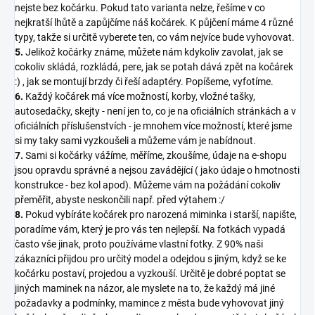
nejste bez kočárku. Pokud tato varianta nelze, řešíme v co
nejkratší lhůtě a zapůjčíme náš kočárek. K půjčení máme 4 různé
typy, takže si určitě vyberete ten, co vám nejvíce bude vyhovovat.
5.
Jelikož kočárky známe, můžete nám kdykoliv zavolat, jak se
cokoliv skládá, rozkládá, pere, jak se potah dává zpět na kočárek
:) , jak se montují brzdy či řeší adaptéry. Popíšeme, vyfotíme.
6.
Každý kočárek má více možností, korby, vložné tašky,
autosedačky, skejty - není jen to, co je na oficiálních stránkách a v
oficiálních příslušenstvích - je mnohem více možností, které jsme
si my taky sami vyzkoušeli a můžeme vám je nabídnout.
7.
Sami si kočárky vážíme, měříme, zkoušíme, údaje na e-shopu
jsou opravdu správné a nejsou zavádějící ( jako údaje o hmotnosti
konstrukce - bez kol apod). Můžeme vám na požádání cokoliv
přeměřit, abyste neskončili např. před výtahem :/
8.
Pokud vybíráte kočárek pro narozená miminka i starší, napište,
poradíme vám, který je pro vás ten nejlepší. Na fotkách vypadá
často vše jinak, proto používáme vlastní fotky. Z 90% naši
zákazníci přijdou pro určitý model a odejdou s jiným, když se ke
kočárku postaví, projedou a vyzkouší. Určitě je dobré poptat se
jiných maminek na názor, ale myslete na to, že každý má jiné
požadavky a podmínky, mamince z města bude vyhovovat jiný