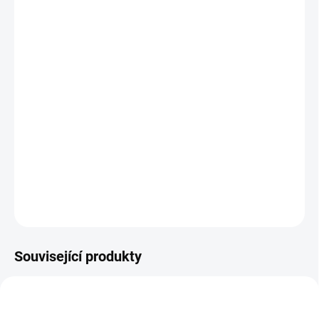
1. VLOŽNÁ TAŠKA
2. VLOŽNÁ TAŠKA
−
+
Přidat do košíku
Nejprodávanější sportovní kočárek doplněný o vložné tašky, díky
kterým můžete používat kočárek od narození.
DETAILNÍ INFORMACE
ZEPTAT SE
Související produkty
ŠIJEME V ČR 🧵✂