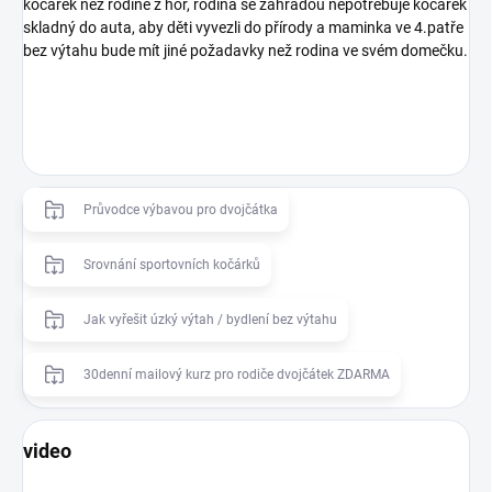
kočárek než rodině z hor, rodina se zahradou nepotřebuje kočárek
skladný do auta, aby děti vyvezli do přírody a maminka ve 4.patře
bez výtahu bude mít jiné požadavky než rodina ve svém domečku.
Průvodce výbavou pro dvojčátka
Srovnání sportovních kočárků
Jak vyřešit úzký výtah / bydlení bez výtahu
30denní mailový kurz pro rodiče dvojčátek ZDARMA
video