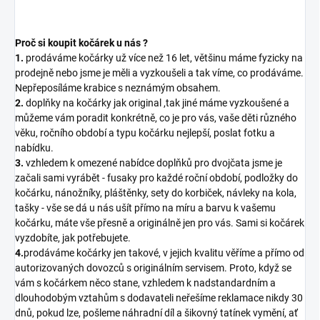
Proč si koupit kočárek u nás ?
1.
prodáváme kočárky už více než 16 let, většinu máme fyzicky na
prodejně nebo jsme je měli a vyzkoušeli a tak víme, co prodáváme.
Nepřeposíláme krabice s neznámým obsahem.
2.
doplňky na kočárky jak original ,tak jiné máme vyzkoušené a
můžeme vám poradit konkrétně, co je pro vás, vaše děti různého
věku, ročního období a typu kočárku nejlepší, poslat fotku a
nabídku.
3.
vzhledem k omezené nabídce doplňků pro dvojčata jsme je
začali sami vyrábět - fusaky pro každé roční období, podložky do
kočárku, nánožníky, pláštěnky, sety do korbiček, návleky na kola,
tašky - vše se dá u nás ušít přímo na míru a barvu k vašemu
kočárku, máte vše přesně a originálně jen pro vás. Sami si kočárek
vyzdobíte, jak potřebujete.
4.
prodáváme kočárky jen takové, v jejich kvalitu věříme a přímo od
autorizovaných dovozců s originálním servisem. Proto, když se
vám s kočárkem něco stane, vzhledem k nadstandardním a
dlouhodobým vztahům s dodavateli neřešíme reklamace nikdy 30
dnů, pokud lze, pošleme náhradní díl a šikovný tatínek vymění, ať