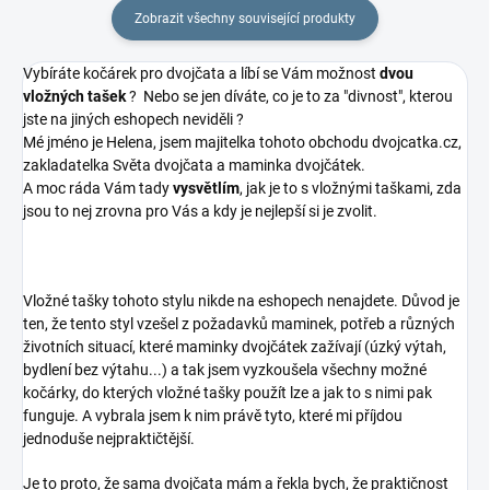
Zobrazit všechny související produkty
Vybíráte kočárek pro dvojčata a líbí se Vám možnost
dvou
vložných tašek
? Nebo se jen díváte, co je to za "divnost", kterou
jste na jiných eshopech neviděli ?
Mé jméno je Helena, jsem majitelka tohoto obchodu dvojcatka.cz,
zakladatelka Světa dvojčata a maminka dvojčátek.
A moc ráda Vám tady
vysvětlím
, jak je to s vložnými taškami, zda
jsou to nej zrovna pro Vás a kdy je nejlepší si je zvolit.
Vložné tašky tohoto stylu nikde na eshopech nenajdete. Důvod je
ten, že tento styl vzešel z požadavků maminek, potřeb a různých
životních situací, které maminky dvojčátek zažívají (úzký výtah,
bydlení bez výtahu...) a tak jsem vyzkoušela všechny možné
kočárky, do kterých vložné tašky použít lze a jak to s nimi pak
funguje. A vybrala jsem k nim právě tyto, které mi příjdou
jednoduše nejpraktičtější.
Je to proto, že sama dvojčata mám a řekla bych, že praktičnost