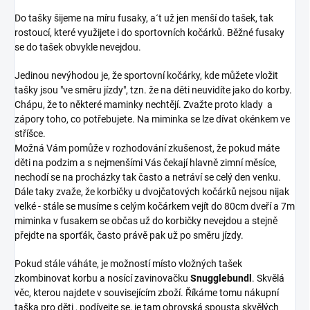
Do tašky šijeme na míru fusaky, a´t už jen menší do tašek, tak
rostoucí, které využijete i do sportovních kočárků. Běžné fusaky
se do tašek obvykle nevejdou.
Jedinou nevýhodou je, že sportovní kočárky, kde můžete vložit
tašky jsou "ve směru jízdy", tzn. že na děti neuvidíte jako do korby.
Chápu, že to některé maminky nechtějí. Zvažte proto klady a
zápory toho, co potřebujete. Na miminka se lze dívat okénkem ve
stříšce.
Možná Vám pomůže v rozhodování zkušenost, že pokud máte
děti na podzim a s nejmenšími Vás čekají hlavně zimní měsíce,
nechodí se na procházky tak často a netráví se celý den venku.
Dále taky zvaže, že korbičky u dvojčatových kočárků nejsou nijak
velké - stále se musíme s celým kočárkem vejít do 80cm dveří a 7m
miminka v fusakem se občas už do korbičky nevejdou a stejně
přejdte na sporťák, často právě pak už po směru jízdy.
Pokud stále váháte, je možností místo vložných tašek
zkombinovat korbu a nosící zavinovačku
Snugglebundl
. Skvělá
věc, kterou najdete v souvisejícím zboží. Říkáme tomu nákupní
taška pro děti , podívejte se, je tam obrovská spousta skvělých