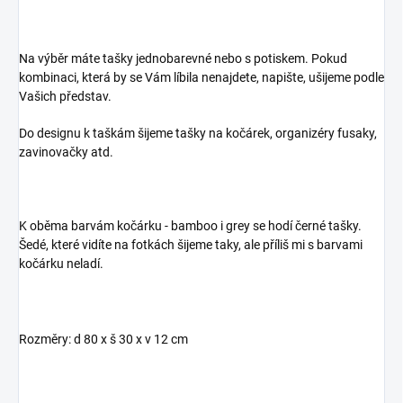
Na výběr máte tašky jednobarevné nebo s potiskem. Pokud
kombinaci, která by se Vám líbila nenajdete, napište, ušijeme podle
Vašich představ.
Do designu k taškám šijeme tašky na kočárek, organizéry fusaky,
zavinovačky atd.
K oběma barvám kočárku - bamboo i grey se hodí černé tašky.
Šedé, které vidíte na fotkách šijeme taky, ale příliš mi s barvami
kočárku neladí.
Rozměry: d 80 x š 30 x v 12 cm