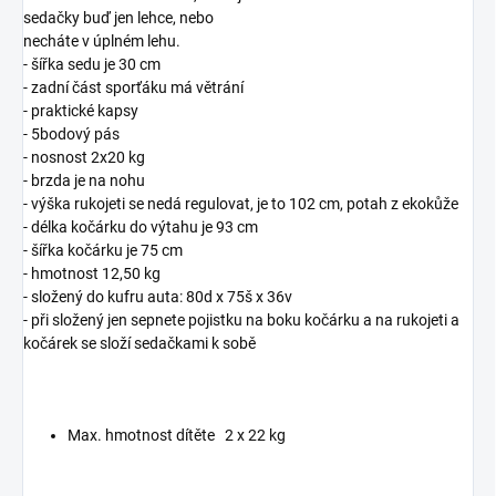
sedačky buď jen lehce, nebo
necháte v úplném lehu.
- šířka sedu je 30 cm
- zadní část sporťáku má větrání
- praktické kapsy
- 5bodový pás
- nosnost 2x20 kg
- brzda je na nohu
- výška rukojeti se nedá regulovat, je to 102 cm, potah z ekokůže
- délka kočárku do výtahu je 93 cm
- šířka kočárku je 75 cm
- hmotnost 12,50 kg
- složený do kufru auta: 80d x 75š x 36v
- při složený jen sepnete pojistku na boku kočárku a na rukojeti a
kočárek se složí sedačkami k sobě
Max. hmotnost dítěte
2 x 22 kg