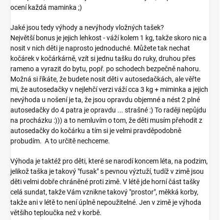
ocení každá maminka ;)
Jaké jsou tedy výhody a nevýhody vložných tašek?
Největší bonus je jejich lehkost - váží kolem 1 kg, takže skoro nic a
nosit v nich děti je naprosto jednoduché. Můžete tak nechat
kočárek v kočárkárně, vzít si jednu tašku do ruky, druhou přes
rameno a vyrazit do bytu, popř. po schodech bezpečně nahoru.
Možná si říkáte, že budete nosit děti v autosedačkách, ale věřte
mi, že autosedačky v nejlehčí verzi váží cca 3 kg + miminka a jejich
nevýhoda u nošení je ta, že jsou opravdu objemné a nést 2 plné
autosedačky do 4 patra je opravdu ... strašné :) To raději nepůjdu
na procházku :))) a to nemluvím o tom, že děti musím přehodit z
autosedačky do kočárku a tím si je velmi pravděpodobně
probudím. A to určitě nechceme.
Výhoda je taktéž pro děti, které se narodí koncem léta, na podzim,
jelikož taška je takový "fusak" s pevnou výztuží, tudíž v zimě jsou
děti velmi dobře chráněné proti zimě. V létě jde horní část tašky
celá sundat, takže Vám vznikne takový "prostor", měkká korby,
takže ani v létě to není úplně nepoužitelné. Jen v zimě je výhoda
většího teploučka než v korbě.