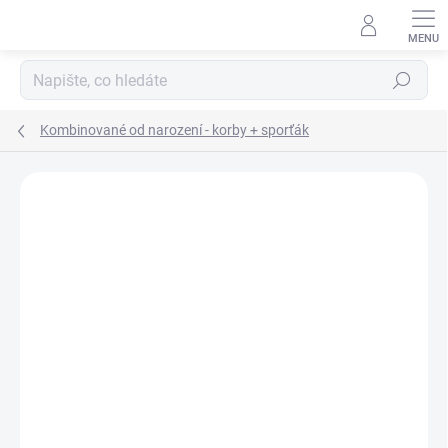
Přejít
na
obsah
Hledat
Kombinované od narození - korby + sporťák
4 hodnocení
Podrobnosti hodnocení
ZNAČKA:
VALCO