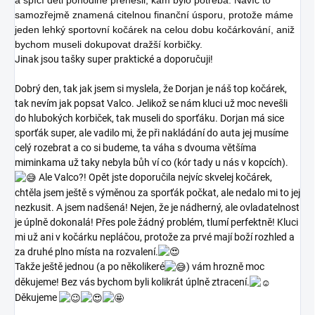
samozřejmě znamená citelnou finanční úsporu, protože máme
jeden lehký sportovní kočárek na celou dobu kočárkování, aniž
bychom museli dokupovat dražší korbičky.
Jinak jsou tašky super praktické a doporučuji!
Dobrý den, tak jak jsem si myslela, že Dorjan je náš top kočárek,
tak nevím jak popsat Valco. Jelikož se nám kluci už moc nevešli
do hlubokých korbiček, tak museli do sporťáku. Dorjan má sice
sporťák super, ale vadilo mi, že při nakládání do auta jej musíme
celý rozebrat a co si budeme, ta váha s dvouma většíma
miminkama už taky nebyla bůh ví co (kór tady u nás v kopcích).
Ale Valco?! Opět jste doporučila nejvíc skvelej kočárek,
chtěla jsem ještě s
výměnou za sporťák počkat, ale nedalo mi to jej
nezkusit. A jsem nadšená! Nejen, že je nádherný, ale ovladatelnost
je úplně dokonalá! Přes pole žádný problém, tlumí perfektně! Kluci
mi už ani v kočárku nepláčou, protože za prvé mají boží rozhled a
za druhé plno místa na rozvalení.
Takže ještě jednou (a po několikeré
) vám hrozně moc
děkujeme! Bez vás bychom byli kolikrát úplně ztracení.
Děkujeme