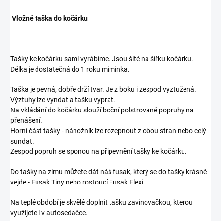
Vložné taška do kočárku
Tašky ke kočárku sami vyrábíme. Jsou šité na šířku kočárku.
Délka je dostatečná do 1 roku miminka.
Taška je pevná, dobře drží tvar. Je z boku i zespod vyztužená.
Výztuhy lze vyndat a tašku vyprat.
Na vkládání do kočárku slouží boční polstrované popruhy na
přenášení.
Horní část tašky - nánožník lze rozepnout z obou stran nebo celý
sundat.
Zespod popruh se sponou na připevnění tašky ke kočárku.
Do tašky na zimu můžete dát náš fusak, který se do tašky krásně
vejde - Fusak Tiny nebo rostoucí Fusak Flexi.
Na teplé období je skvělé doplnit tašku zavinovačkou, kterou
využijete i v autosedačce.