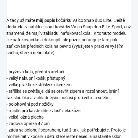
A tady už máte
můj popis
kočárku Valco Snap duo Elite. Ještě
dodatek - v nabídce jsou i kočárky Valco Snap duo Elite Sport, což
znamená, že mají v základu nafukovací kola. K tomuto modelu
lze nafukovací kola dokoupit, ale pozor, nefunguje tam pak
zafixování předních kola na pevno (využijete v praxi ve vyšším
sněhu, štěrku nebo blátě).
- pryžová kola, přední s aretací
- velký nákupní košík, přístupný
- velké praktické stříšky s okénkem
- stříška se zvětšuje, dá se otevřít zipem a roztáhnout, brání
tak sluníčku a v chladnějším počasí proti větru a sněhu
- polohování pod nožičky
- madlo pro každé dítě zvlášť z ekokůže
- velká ložná plocha
- zádová opěrka 47 cm
- záda se polohují popruhem, tudíž tak, jak potřebujete. Proto je
možné mít v kočárku děti, které ještě nesedí a nastavíte sklon