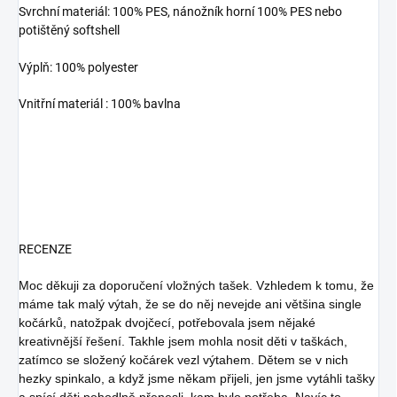
Svrchní materiál: 100% PES, nánožník horní 100% PES nebo
potištěný softshell
Výplň: 100% polyester
Vnitřní materiál : 100% bavlna
RECENZE
Moc děkuji za doporučení vložných tašek. Vzhledem k tomu, že
máme tak malý výtah, že se do něj nevejde ani většina single
kočárků, natožpak dvojčecí, potřebovala jsem nějaké
kreativnější řešení. Takhle jsem mohla nosit děti v taškách,
zatímco se složený kočárek vezl výtahem. Dětem se v nich
hezky spinkalo, a když jsme někam přijeli, jen jsme vytáhli tašky
a spící děti pohodlně přenesli, kam bylo potřeba. Navíc to