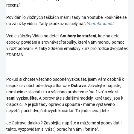
recenzí.
Povídání o vložných taškách mám i tady na Youtube, koukněte se
do záložky videa. Tady je odkaz na celý náš
Youtube kanál.
Vedle záložky Videa najdete i
Soubory ke stažení
, kde najdete
ebooky, povídání a srovnávací tabulky, které Vám mohou pomoci
v rozhodování. A taky 30denní emailový kurz pro rodiče dvojčátek
ZDARMA.
Pokud si chcete všechno osobně vyzkoušet, jsem Vám osobně k
dispozici v obchodě dvojčátka.cz v
Ostravě
. Zavolejte, napište,
domluvíme si schůzku a všechno probereme "na živo" a vše si
sami vyzkoušíte.
A porovnáte s dalšími modely, keré tady jsou k
dispozici. A je jich tady opravdu spousta - máme vystaveno
největší počet dvojčatových kočárků. To jinde nenajdete.
Je Ostrava daleko ? Zavolejte, napište a můžeme si popovídat i
takto, vyzpovídám si Vás ;) poradím Vám i "online".