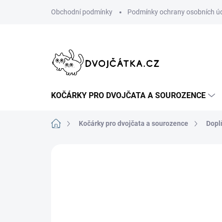
Přejít
Obchodní podmínky
Podmínky ochrany osobních ú
na
obsah
KOČÁRKY PRO DVOJČATA A SOUROZENCE
Domů
Kočárky pro dvojčata a sourozence
Dopl
Neohodnoceno
Podrobnosti hodn
ŠIJEME V ČR 🧵✂