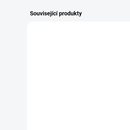
Související produkty
ŠIJEME
SKLADEM
Pláštěnka na Valco Snap
Po
duo
pol
ZD
930 Kč
69
Detail