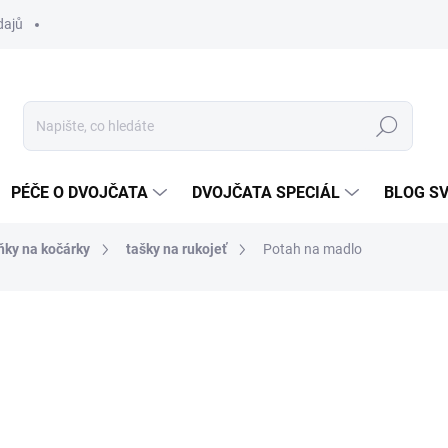
dajů
Hledat
PÉČE O DVOJČATA
DVOJČATA SPECIÁL
BLOG S
ňky na kočárky
tašky na rukojeť
Potah na madlo
ocení
ZNAČKA:
DVOJČÁTKA.CZ
od
270 Kč
Měrná
ZVOLTE VARIANTU