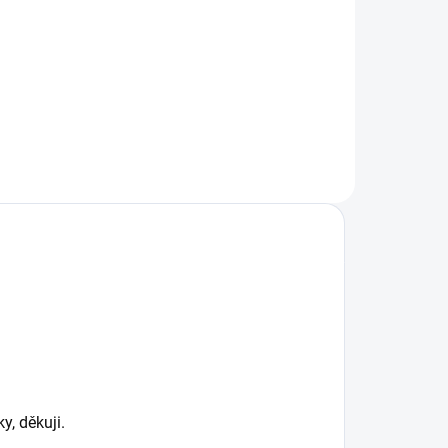
Fleecová oboustranná deka,
kterou můžete koupit zároveň k
setu Bublé nebo podložce se...
y, děkuji.