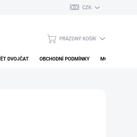
CZK
PRÁZDNÝ KOŠÍK
NÁKUPNÍ
KOŠÍK
VĚT DVOJČAT
OBCHODNÍ PODMÍNKY
MOJE OBJEDNÁ