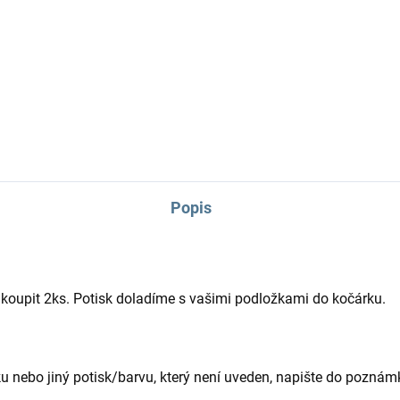
Podložka do kočárku včetně
nepadací deky, jeden z TOP
prodávanější podložka do
produktů.
jčatových kočárků. Velký
r potisků.
Popis
 koupit 2ks. Potisk doladíme s vašimi podložkami do kočárku.
 nebo jiný potisk/barvu, který není uveden, napište do poznámk