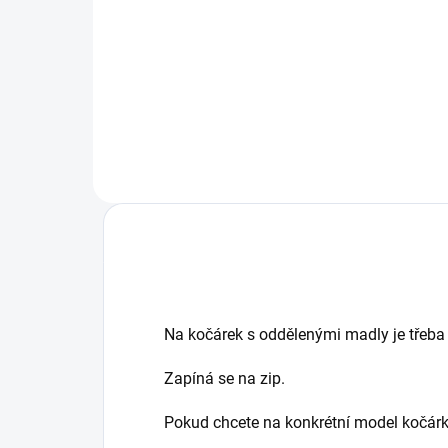
Na kočárek Valco Snap DUO,
zakryje i tašku na rukojeti Lze
Nej
použít v když vozíte vložné tašky
dvo
výbě
Na kočárek s oddělenými madly je třeba
Zapíná se na zip.
Pokud chcete na konkrétní model kočárku