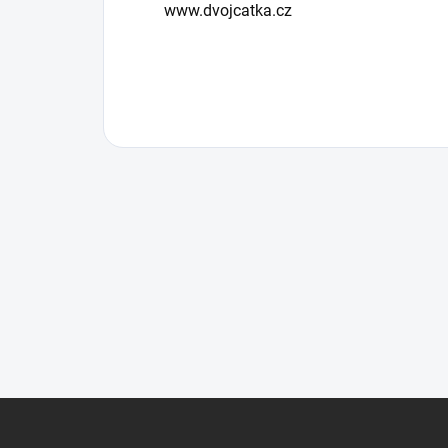
www.dvojcatka.cz
Z
á