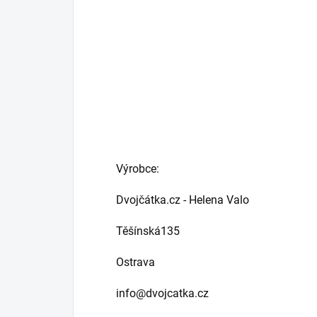
Výrobce:
Dvojčátka.cz - Helena Valo
Těšínská135
Ostrava
info@dvojcatka.cz