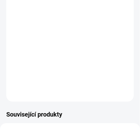
cena:
BARVA
MUŠELÍNOVÁ DEKA
V BARVĚ
ZAVINOVAČK
−
+
Přidat do košíku
Lehoučká zavinovačka na teplé období do autosedačky i korbičky.
DETAILNÍ INFORMACE
ZEPTAT SE
Související produkty
NOVINKA
DOPORUČUJI👍🏻
ŠIJEME V ČR 🧵✂
ŠIJEME V ČR 🧵✂