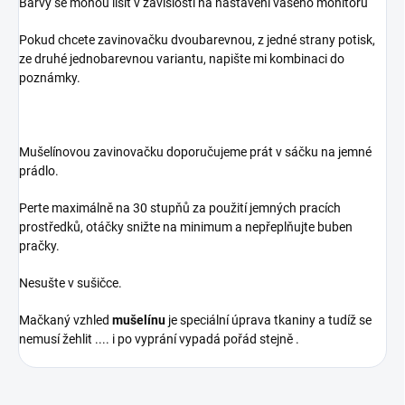
Barvy se mohou lišit v závislosti na nastavení vašeho monitoru
Pokud chcete zavinovačku dvoubarevnou, z jedné strany potisk,
ze druhé jednobarevnou variantu, napište mi kombinaci do
poznámky.
Mušelínovou zavinovačku doporučujeme prát v sáčku na jemné
prádlo.
Perte maximálně na 30 stupňů za použití jemných pracích
prostředků, otáčky snižte na minimum a nepřeplňujte buben
pračky.
Nesušte v sušičce.
Mačkaný vzhled
mušelínu
je speciální úprava tkaniny a tudíž se
nemusí žehlit .... i po vyprání vypadá pořád stejně .