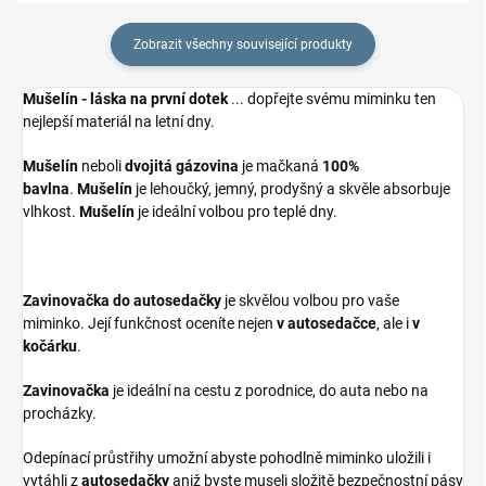
Zobrazit všechny související produkty
Mušelín - láska na první dotek
... dopřejte svému miminku ten
nejlepší materiál na letní dny.
Mušelín
neboli
dvojitá gázovina
je mačkaná
100%
bavlna
.
Mušelín
je lehoučký, jemný, prodyšný a skvěle absorbuje
vlhkost.
Mušelín
je ideální volbou pro teplé dny.
Zavinovačka do autosedačky
je skvělou volbou pro vaše
miminko. Její funkčnost oceníte nejen
v autosedačce
, ale i
v
kočárku
.
Zavinovačka
je ideální na cestu z porodnice, do auta nebo na
procházky.
Odepínací průstřihy umožní abyste pohodlně miminko uložili i
vytáhli z
autosedačky
aniž byste museli složitě bezpečnostní pásy