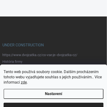
Z
á
p
a
t
í
UNDER CONSTRUCTION
https://www.dvojcatka.cz/co-vse-je--dvojcatka-cz/
História firmy
Prečo nakupovať u nás
Tento web používá soubory cookie. Dalším procházením
Značky
tohoto webu vyjadřujete souhlas s jejich používáním.. Více
informací
zde
.
https://www.dvojcatka.cz/kontakty/>
Nastavení