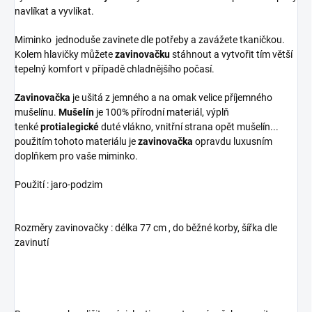
navlíkat a vyvlíkat.
Miminko jednoduše zavinete dle potřeby a zavážete tkaničkou.
Kolem hlavičky můžete
zavinovačku
stáhnout a vytvořit tím větší
tepelný komfort v případě chladnějšího počasí.
Zavinovačka
je ušitá z jemného a na omak velice příjemného
mušelínu.
Mušelín
je 100% přírodní materiál, výplň
tenké
protialegické
duté vlákno, vnitřní strana opět mušelín...
použitím tohoto materiálu je
zavinovačka
opravdu luxusním
doplňkem pro vaše miminko.
Použití : jaro-podzim
Rozměry zavinovačky : délka 77 cm , do běžné korby, šířka dle
zavinutí