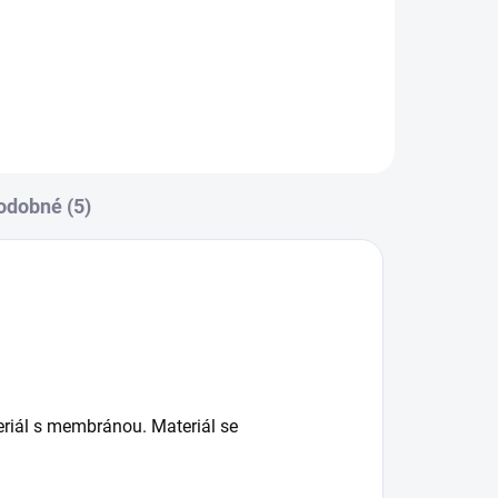
verze, aby se do rukávníků vešla i
ruční brzda. Ocení i tatínci....
odobné (5)
teriál s membránou. Materiál se