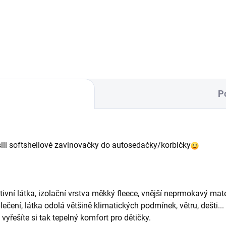
oby, designová právě pro
na každý kočárek.
řeby maminek dvou a více
.
P
ušili softshellové zavinovačky do autosedačky/korbičky
aktivní látka, izolační vrstva měkký fleece, vnější neprmokavý ma
ečení, látka odolá většině klimatických podmínek, větru, dešti...
vyřešíte si tak tepelný komfort pro dětičky.