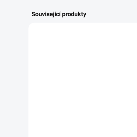
Související produkty
ŠIJEME V ČR 🧵✂
ŠIJEME
DOBA UŠITÍ 10-14 DNŮ
Návleky na kola TFK
Ta
400 Kč
od
Detail
Nejv