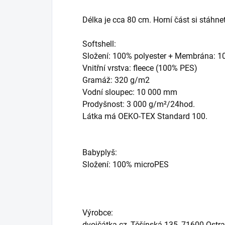
Délka je cca 80 cm. Horní část si stáhn
Softshell:
Složení: 100% polyester + Membrána: 
Vnitřní vrstva: fleece (100% PES)
Gramáž: 320 g/m2
Vodní sloupec: 10 000 mm
Prodyšnost: 3 000 g/m²/24hod.
Látka má OEKO-TEX Standard 100.
Babyplyš:
Složení: 100% microPES
Výrobce:
dvojčátka.cz, Těšínská 135, 71600 Ostr