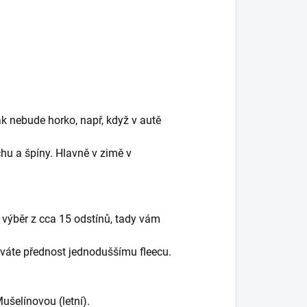
k nebude horko, např, když v autě
hu a špíny. Hlavně v zimě v
 výběr z cca 15 odstínů, tady vám
dáváte přednost jednoduššímu fleecu.
Mušelínovou (letní).