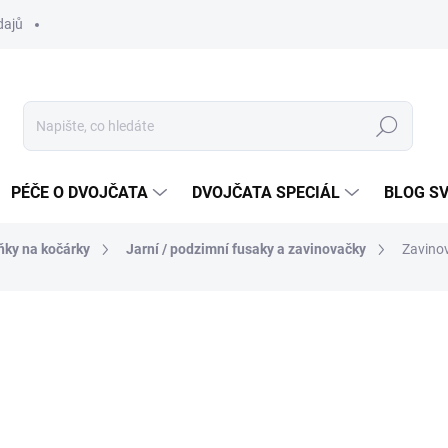
dajů
Hledat
PÉČE O DVOJČATA
DVOJČATA SPECIÁL
BLOG S
ňky na kočárky
Jarní / podzimní fusaky a zavinovačky
Zavino
ocení
ZNAČKA:
DVOJČÁTKA.CZ
od
1 397 Kč
Měrná
ZVOLTE VARIANTU