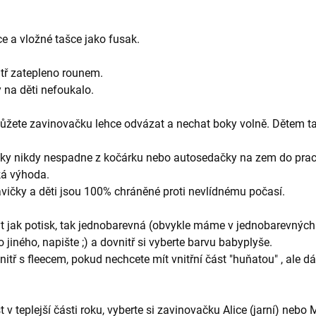
e a vložné tašce jako fusak.
itř zatepleno rounem.
y na děti nefoukalo.
můžete zavinovačku lehce odvázat a nechat boky volně. Dětem ta
deky nikdy nespadne z kočárku nebo autosedačky na zem do prac
ká výhoda.
avičky a děti jsou 100% chráněné proti nevlídnému počasí.
t jak potisk, tak jednobarevná (obvykle máme v jednobarevných
jiného, napište ;) a dovnitř si vyberte barvu babyplyše.
itř s fleecem, pokud nechcete mít vnitřní část "huňatou" , ale 
 v teplejší části roku, vyberte si zavinovačku Alice (jarní) nebo 