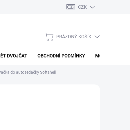
CZK
PRÁZDNÝ KOŠÍK
NÁKUPNÍ
KOŠÍK
VĚT DVOJČAT
OBCHODNÍ PODMÍNKY
MOJE OBJEDNÁ
vačka do autosedačky Softshell