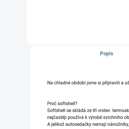
výr
pot
dětí
Popis
Na chladné období jsme si připravili a 
Proč softshell?
Softshell se skládá ze tří vrstev: termo
nejčastěji používá k výrobě svrchního obl
A jelikož autosedačky nemají nánožníky, 