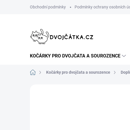
Přejít
Obchodní podmínky
Podmínky ochrany osobních ú
na
obsah
KOČÁRKY PRO DVOJČATA A SOUROZENCE
Domů
Kočárky pro dvojčata a sourozence
Dopl
Neohodnoceno
Podrobnosti hodn
ŠIJEME V ČR 🧵✂