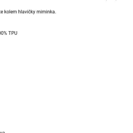
ete kolem hlavičky miminka.
100% TPU
ava