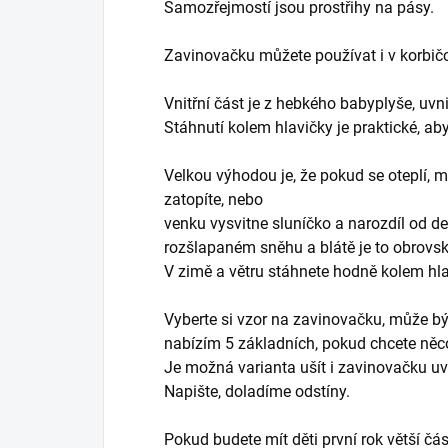
Samozřejmostí jsou prostřihy na pásy.
Zavinovačku můžete používat i v korbičc
Vnitřní část je z hebkého babyplyše, uvn
Stáhnutí kolem hlavičky je praktické, ab
Velkou výhodou je, že pokud se oteplí, 
zatopíte, nebo
venku vysvitne sluníčko a narozdíl od 
rozšlapaném sněhu a blátě je to obrovs
V zimě a větru stáhnete hodně kolem hl
Vyberte si vzor na zavinovačku, může bý
nabízím 5 základních, pokud chcete něco 
Je možná varianta ušít i zavinovačku uvn
Napište, doladíme odstíny.
Pokud budete mít děti první rok větší část