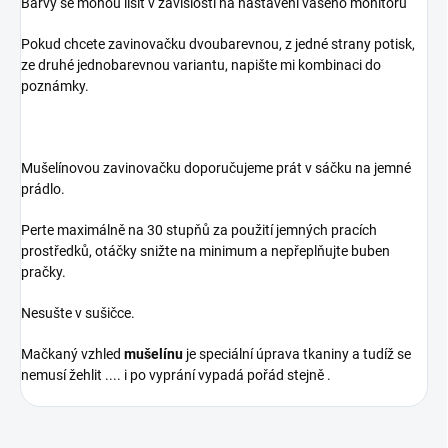
Barvy se mohou lišit v závislosti na nastavení vašeho monitoru
Pokud chcete zavinovačku dvoubarevnou, z jedné strany potisk,
ze druhé jednobarevnou variantu, napište mi kombinaci do
poznámky.
Mušelínovou zavinovačku doporučujeme prát v sáčku na jemné
prádlo.
Perte maximálně na 30 stupňů za použití jemných pracích
prostředků, otáčky snižte na minimum a nepřeplňujte buben
pračky.
Nesušte v sušičce.
Mačkaný vzhled
mušelínu
je speciální úprava tkaniny a tudíž se
nemusí žehlit .... i po vyprání vypadá pořád stejně .