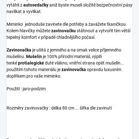
vytáhli z
autosedačky
aniž byste museli složitě bezpečnostní pásy
navlíkat a vyvlíkat.
Miminko jednoduše zavinete dle potřeby a zavážete tkaničkou.
Kolem hlavičky můžete
zavinovačku
stáhnout a vytvořit tím větší
tepelný komfort v případě chladnějšího počasí.
Zavinovačka
je ušitá z jemného a na omak velice příjemného
mušelínu.
Mušelín
je 100% přírodní materiál, výplň
tenké
protialegické
duté vlákno, vnitřní strana opět mušelín...
použitím tohoto materiálu je
zavinovačka
opravdu luxusním
doplňkem pro vaše miminko.
Použití : jaro-podzim
Rozměry zavinovačky : délka 80 cm ... šířka dle zavinutí