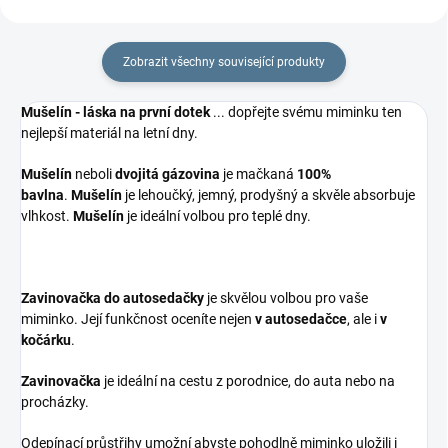
Zobrazit všechny související produkty
Mušelín - láska na první dotek
... dopřejte svému miminku ten
nejlepší materiál na letní dny.
Mušelín
neboli
dvojitá gázovina
je mačkaná
100%
bavlna
.
Mušelín
je lehoučký, jemný, prodyšný a skvěle absorbuje
vlhkost.
Mušelín
je ideální volbou pro teplé dny.
Zavinovačka do autosedačky
je skvělou volbou pro vaše
miminko. Její funkčnost oceníte nejen
v autosedačce
, ale i
v
kočárku
.
Zavinovačka
je ideální na cestu z porodnice, do auta nebo na
procházky.
Odepínací průstřihy umožní abyste pohodlně miminko uložili i