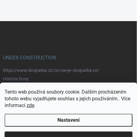
Z
á
p
a
t
í
UNDER CONSTRUCTION
https://www.dvojcatka.cz/co-vse-je--dvojcatka-cz/
História firmy
Prečo nakupovať u nás
Tento web používá soubory cookie. Dalším procházením
Značky
tohoto webu vyjadřujete souhlas s jejich používáním.. Více
informací
zde
.
https://www.dvojcatka.cz/kontakty/>
Nastavení