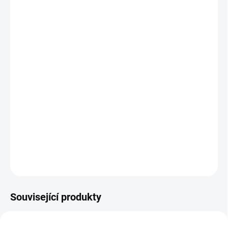
cena:
BARVA
MUŠELÍNOVÁ DEKA
V BARVĚ
ZAVINOVAČK
−
+
Přidat do košíku
Lehoučká zavinovačka na teplé období do autosedačky i korbičky
+ sluneční clona ZDARMA
DETAILNÍ INFORMACE
ZEPTAT SE
Související produkty
NOVINKA
DOPORUČUJI👍🏻