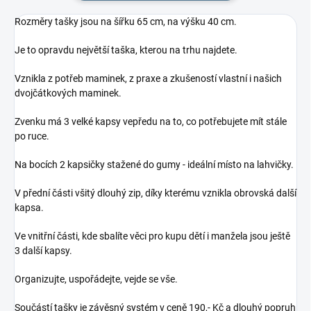
Rozměry tašky jsou na šířku 65 cm, na výšku 40 cm.
Je to opravdu největší taška, kterou na trhu najdete.
Vznikla z potřeb maminek, z praxe a zkušeností vlastní i našich
dvojčátkových maminek.
Zvenku má 3 velké kapsy vepředu na to, co potřebujete mít stále
po ruce.
Na bocích 2 kapsičky stažené do gumy - ideální místo na lahvičky.
V přední části všitý dlouhý zip, díky kterému vznikla obrovská další
kapsa.
Ve vnitřní části, kde sbalíte věci pro kupu dětí i manžela jsou ještě
3 další kapsy.
Organizujte, uspořádejte, vejde se vše.
Součástí tašky je závěsný systém v ceně 190,- Kč a dlouhý popruh