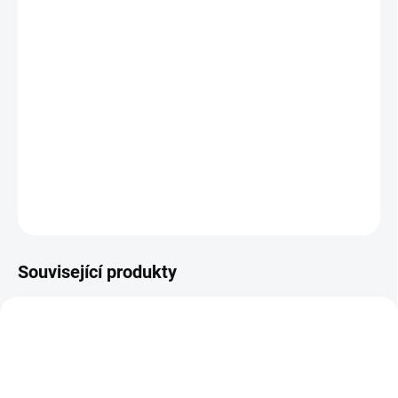
BARVA
−
+
Přidat do košíku
Největší dvojčatová taška naší výroby, designová právě pro
potřeby maminek dvou a více dětí.
DETAILNÍ INFORMACE
ZEPTAT SE
Související produkty
ŠIJEME V ČR 🧵✂
ŠIJEME V ČR 🧵✂