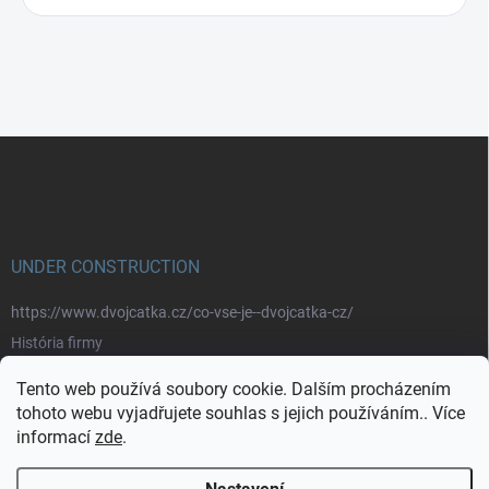
Z
á
p
a
t
í
UNDER CONSTRUCTION
https://www.dvojcatka.cz/co-vse-je--dvojcatka-cz/
História firmy
Prečo nakupovať u nás
Tento web používá soubory cookie. Dalším procházením
Značky
tohoto webu vyjadřujete souhlas s jejich používáním.. Více
informací
zde
.
https://www.dvojcatka.cz/kontakty/>