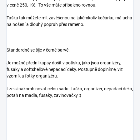
v ceně 250,- Kč. To vše máte přibaleno rovnou.
Tašku tak můžete mít zavěšenou na jakémkoliv kočárku, má ucha
na nošení a dlouhý popruh přes rameno.
Standardně se šije v černé barvě.
Je možné přední kapsy došít v potisku, jako jsou organizéry,
fusaky a softshellové nepadací deky. Postupně doplníme, viz
vzorník a fotky organizéru.
Lze si nakombinovat celou sadu : taška, organizér, nepadací deka,
potah na madla, fusaky, zavinovačky :)