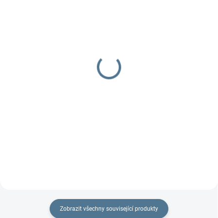
DOBA UŠITÍ 10-14 DNŮ
DOBA UŠITÍ 10-14 DNŮ
Potah na madlo
Taštička na kočárek
270 Kč
299 Kč
od
Detail
Detail
Praktický dvojčatový organizér
na každý kočárek.
Zobrazit všechny související produkty