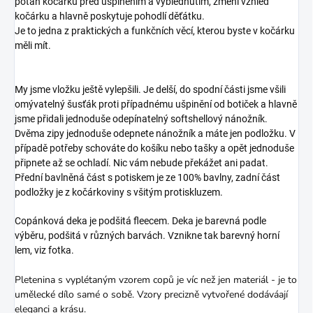
potah kočárku před ušpiněním a vyblednutím, změní vzhled
kočárku a hlavně poskytuje pohodlí děťátku.
Je to jedna z praktických a funkčních věcí, kterou byste v kočárku
měli mít.
My jsme vložku ještě vylepšili. Je delší, do spodní části jsme všili
omývatelný šusťák proti případnému ušpinění od botiček a hlavně
jsme přidali jednoduše odepínatelný softshellový nánožník.
Dvěma zipy jednoduše odepnete nánožník a máte jen podložku. V
případě potřeby schováte do košíku nebo tašky a opět jednoduše
připnete až se ochladí. Nic vám nebude překážet ani padat.
Přední bavlněná část s potiskem je ze 100% bavlny, zadní část
podložky je z kočárkoviny s všitým protiskluzem.
Copánková deka je podšitá fleecem. Deka je barevná podle
výběru, podšitá v různých barvách. Vznikne tak barevný horní
lem, viz fotka.
Pletenina s vyplétaným vzorem copů je víc než jen materiál - je to
umělecké dílo samé o sobě. Vzory precizně vytvořené dodáváají
eleganci a krásu.