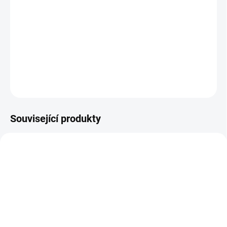
- poskytuje pohodlí děťátku a teploučko
Je to jedna z praktických a funkčních věcí, kterou byste v kočárku
měli mít.
DETAILNÍ INFORMACE
ZEPTAT SE
Související produkty
ŠIJEME V ČR 🧵✂
UŠIJEME PRO VÁS DO TÝDNE
DOBA UŠITÍ 10-14 DNŮ