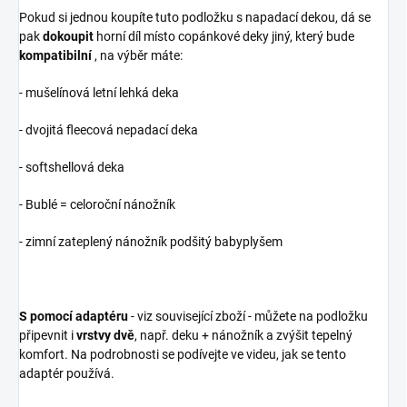
Pokud si jednou koupíte tuto podložku s napadací dekou, dá se
pak
dokoupit
horní díl místo copánkové deky jiný, který bude
kompatibilní
, na výběr máte:
- mušelínová letní lehká deka
- dvojitá fleecová nepadací deka
- softshellová deka
- Bublé = celoroční nánožník
- zimní zateplený nánožník podšitý babyplyšem
S pomocí adaptéru
- viz související zboží - můžete na podložku
připevnit i
vrstvy dvě
, např. deku + nánožník a zvýšit tepelný
komfort. Na podrobnosti se podívejte ve videu, jak se tento
adaptér používá.