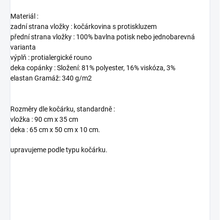
Materiál :
zadní strana vložky : kočárkovina s protiskluzem
přední strana vložky : 100% bavlna potisk nebo jednobarevná
varianta
výplň : protialergické rouno
deka copánky : Složení: 81% polyester, 16% viskóza, 3%
elastan Gramáž: 340 g/m2
Rozměry dle kočárku, standardně :
vložka : 90 cm x 35 cm
deka : 65 cm x 50 cm x 10 cm.
upravujeme podle typu kočárku.