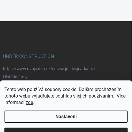
Z
á
p
a
t
í
UNDER CONSTRUCTION
https://www.dvojcatka.cz/co-vse-je--dvojcatka-cz/
História firmy
Prečo nakupovať u nás
Tento web používá soubory cookie. Dalším procházením
Značky
tohoto webu vyjadřujete souhlas s jejich používáním.. Více
informací
zde
.
https://www.dvojcatka.cz/kontakty/>
Nastavení