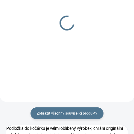
Polstrování na ramínka
Potah na madlo
150 Kč
270 Kč
od
Do košíku
Detail
Do setu k podložkám Bublé nebo
potisk podložkám. Došijeme ve
stejném designu jako podložku.
Cena...
Zobrazit všechny související produkty
Podložka do kočárku je velmi oblíbený výrobek, chrání originální