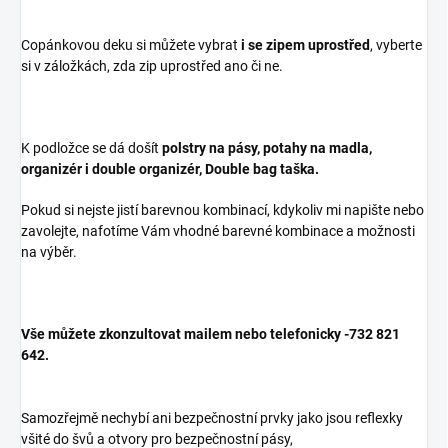
Copánkovou deku si můžete vybrat
i se zipem uprostřed
, vyberte
si v záložkách, zda zip uprostřed ano či ne.
K podložce se dá došít
polstry na pásy, potahy na madla,
organizér i double organizér, Double bag taška.
Pokud si nejste jistí barevnou kombinací, kdykoliv mi napište nebo
zavolejte, nafotíme Vám vhodné barevné kombinace a možnosti
na výběr.
Vše můžete zkonzultovat mailem nebo telefonicky -732 821
642.
Samozřejmě nechybí ani bezpečnostní prvky jako jsou reflexky
všité do švů a otvory pro bezpečnostní pásy,