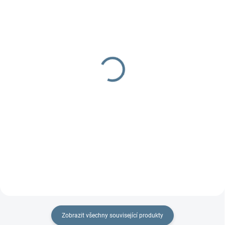
DOBA UŠITÍ 10-14 DNŮ
DOBA UŠITÍ 10-14 DNŮ
Nepadací deka fleecová
Nepadací deka softshell
+ podložka
+ podložka
1 297 Kč
1 499 Kč
Detail
Detail
Podložka do kočárku včetně
Nejprodávanější set do kočárku -
nepadací deky, jeden z TOP
podložka + softshellová nepadací
produktů.
deka.
Zobrazit všechny související produkty