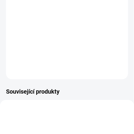
BARVA
−
+
Přidat do košíku
Výměnný díl k podložce XXL místo nepadací deky nebo Bublé
nánožníku.
DETAILNÍ INFORMACE
ZEPTAT SE
Související produkty
ŠIJEME V ČR 🧵✂
DOPORUČUJI👍🏻
ŠIJEME V ČR 🧵✂