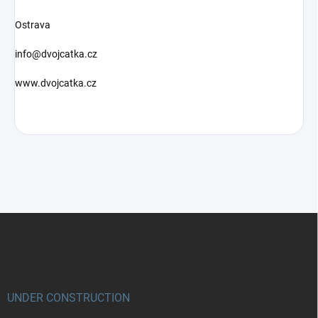
Ostrava
info@dvojcatka.cz
www.dvojcatka.cz
Z
á
p
a
t
í
UNDER CONSTRUCTION