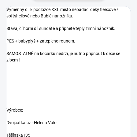
Výměnný díl k podložce XXL místo nepadací deky fleecové /
softshellové nebo Bublé nánožníku.
Stávající horní díl sundáte a připnete teplý zimní nánožník.
PES + babyplyš + zatepleno rounem.
SAMOSTATNĚ na kočárku nedrží, je nutno připnout k dece se
zipem !
Výrobce:
Dvojčátka.cz - Helena Valo
Těšínská135