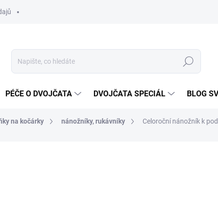
dajů
Hledat
PÉČE O DVOJČATA
DVOJČATA SPECIÁL
BLOG S
ňky na kočárky
nánožníky, rukávníky
Celoroční nánožník k pod
ocení
ZNAČKA:
DVOJČÁTKA.CZ
od
990 Kč
Měrná
ZVOLTE VARIANTU