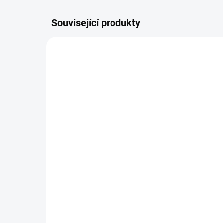
Související produkty
UŠIJEME PRO VÁS DO TÝDNE
Polstrování na ramínka
Pl
du
150 Kč
93
Do košíku
Do setu k podložkám Bublé nebo