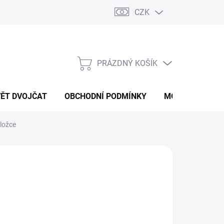
CZK
PRÁZDNÝ KOŠÍK
NÁKUPNÍ
KOŠÍK
VĚT DVOJČAT
OBCHODNÍ PODMÍNKY
MOJE OBJEDNÁ
ložce