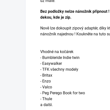
už máte.
Bez podložky nelze nánožník připnout !
dekou, kde je zip.
Nově lze dokoupit zipový adaptér, díky 
nánožník najednou ! Koukněte na tuto s
Vhodné na kočárek
- Bumbleride Indie twin
- Easywalker
- TFK všechny modely
- Britax
- Enzo
- Valco
- Peg Perego Book for two
- Thule
a další.