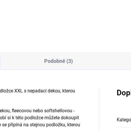
kočárek Valco Snap DUO,
na sportovní kočárky TFK
yje i tašku na rukojeti Lze
ít v když vozíte vložné tašky
Podobné (3)
podložce XXL s nepadací dekou, kterou
Dop
ekou, fleecovou nebo softshellovou -
dobí si k této podložce můžete dokoupit
Katego
 se připíná na stejnou podložku, kterou