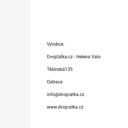
Výrobce:
Dvojčátka.cz - Helena Valo
Těšínská135
Ostrava
info@dvojcatka.cz
www.dvojcatka.cz