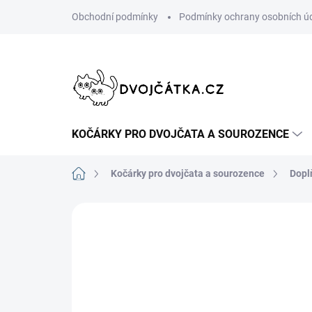
Přejít
Obchodní podmínky
Podmínky ochrany osobních ú
na
obsah
KOČÁRKY PRO DVOJČATA A SOUROZENCE
Domů
Kočárky pro dvojčata a sourozence
Dopl
Neohodnoceno
Podrobnosti hodn
TIP
ŠIJEME V ČR 🧵✂