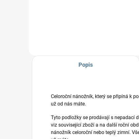
potisk podložkám. Došijeme ve
Na 
stejném designu jako podložku.
zakr
Cena...
použ
Popis
Celoroční nánožník, který se připíná k 
už od nás máte.
Tyto podložky se prodávají s nepadací d
viz související zboží a na další roční ob
nánožník celoroční nebo teplý zimní. Vše