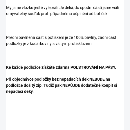
My jsme vložku ještě vylepšili. Je delší, do spodní části jsme všili
omývatelný šusťák proti případnému ušpinění od botiček.
Přední bavlněná část s potiskem je ze 100% bavlny, zadní část
podložky je z kočárkoviny s všitým protiskluzem.
Ke každé podložce získáte zdarma POLSTROVÁNÍ NA PÁSY.
Při objednávce podložky bez nepadacích dek NEBUDE na
podložce došitý zip. Tudíž pak NEPŮJDE dodatečně koupit si
nepadací deky.