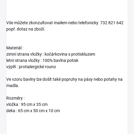
Vše můžete zkonzultovat mailem nebo telefonicky 732 821 642
popř. dotaz na zboží.
Materiál :
zimní strana vložky : kočárkovina s protiskluzem
letní strana vložky : 100% bavlna potisk
výplň : protialergické rouno
Ve vzoru bavlny lze došít také popruhy na pásy nebo potahy na
madla.
Rozměry :
vložka : 95 cm x 35 cm
deka : 65 cm x 50 cm x 10 cm