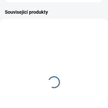
Související produkty
DOPORUČUJI👍🏻
NOVINKA
ŠIJEME V ČR 🧵✂
ŠIJEME V ČR 🧵✂
DOBA UŠITÍ 10-14 DNŮ
UŠIJEME PRO VÁS DO TÝDNE
Organizér 4two -
Mušelínová nepadací
dvojčatový
deka k podložce
799 Kč
699 Kč
od
od
Detail
Detail
Praktický dvojčatový organizér
Mušelínová deka, kterou můžete
na každý kočárek.
připnout k našim podložkám s
nepadacími dekami