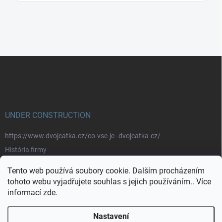
Z
á
p
a
t
í
UNDER CONSTRUCTION
https://www.dvojcatka.cz/co-vse-je--dvojcatka-cz/
História firmy
Prečo nakupovať u nás
Tento web používá soubory cookie. Dalším procházením
Značky
tohoto webu vyjadřujete souhlas s jejich používáním.. Více
informací
zde
.
https://www.dvojcatka.cz/kontakty/>
Nastavení