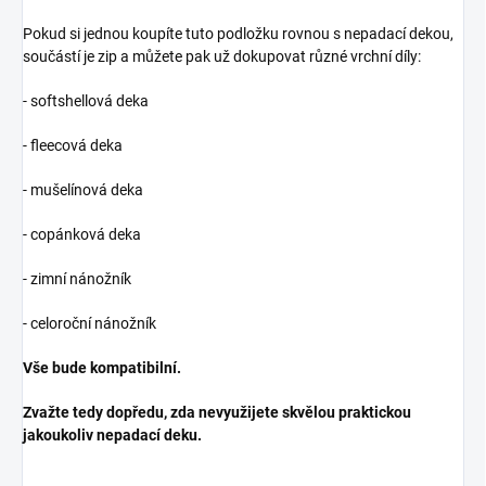
Pokud si jednou koupíte tuto podložku rovnou s nepadací dekou,
součástí je zip a můžete pak už dokupovat různé vrchní díly:
- softshellová deka
- fleecová deka
- mušelínová deka
- copánková deka
- zimní nánožník
- celoroční nánožník
Vše bude kompatibilní.
Zvažte tedy dopředu, zda nevyužijete skvělou praktickou
jakoukoliv nepadací deku.