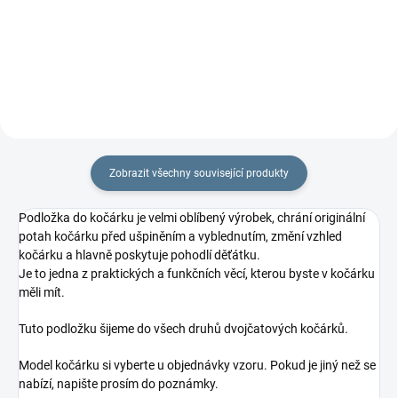
Zobrazit všechny související produkty
Podložka do kočárku je velmi oblíbený výrobek, chrání originální
potah kočárku před ušpiněním a vyblednutím, změní vzhled
kočárku a hlavně poskytuje pohodlí děťátku.
Je to jedna z praktických a funkčních věcí, kterou byste v kočárku
měli mít.
Tuto podložku šijeme do všech druhů dvojčatových kočárků.
Model kočárku si vyberte u objednávky vzoru. Pokud je jiný než se
nabízí, napište prosím do poznámky.