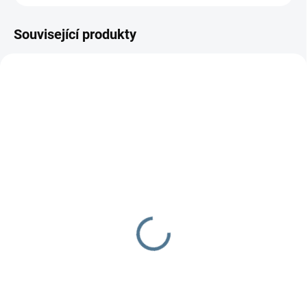
Související produkty
DOPORUČUJI👍🏻
NOVINKA
ŠIJEME V ČR 🧵✂
ŠIJEME V ČR 🧵✂
DOBA UŠITÍ 10-14 DNŮ
UŠIJEME PRO VÁS DO TÝDNE
Organizér 4two -
Mušelínová nepadací
dvojčatový
deka k podložce
799 Kč
699 Kč
od
od
Detail
Detail
Praktický dvojčatový organizér
Mušelínová deka, kterou můžete
na každý kočárek.
připnout k našim podložkám s
nepadacími dekami