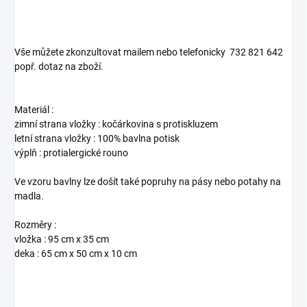
Vše můžete zkonzultovat mailem nebo telefonicky 732 821 642
popř. dotaz na zboží.
Materiál :
zimní strana vložky : kočárkovina s protiskluzem
letní strana vložky : 100% bavlna potisk
výplň : protialergické rouno
Ve vzoru bavlny lze došít také popruhy na pásy nebo potahy na
madla.
Rozměry :
vložka : 95 cm x 35 cm
deka : 65 cm x 50 cm x 10 cm