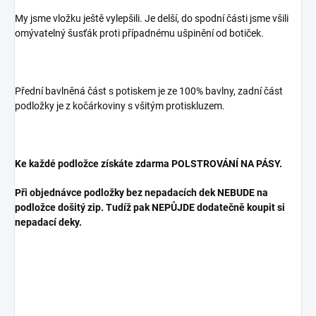
My jsme vložku ještě vylepšili. Je delší, do spodní části jsme všili
omývatelný šusťák proti případnému ušpinění od botiček.
Přední bavlněná část s potiskem je ze 100% bavlny, zadní část
podložky je z kočárkoviny s všitým protiskluzem.
Ke každé podložce získáte zdarma POLSTROVÁNÍ NA PÁSY.
Při objednávce podložky bez nepadacích dek NEBUDE na
podložce došitý zip. Tudíž pak NEPŮJDE dodatečně koupit si
nepadací deky.