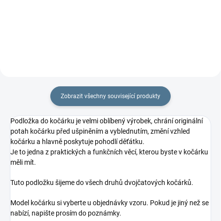
Zobrazit všechny související produkty
Podložka do kočárku je velmi oblíbený výrobek, chrání originální
potah kočárku před ušpiněním a vyblednutím, změní vzhled
kočárku a hlavně poskytuje pohodlí děťátku.
Je to jedna z praktických a funkčních věcí, kterou byste v kočárku
měli mít.
Tuto podložku šijeme do všech druhů dvojčatových kočárků.
Model kočárku si vyberte u objednávky vzoru. Pokud je jiný než se
nabízí, napište prosím do poznámky.