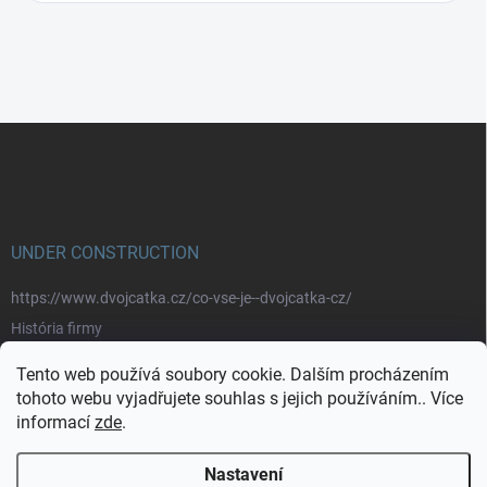
Z
á
p
a
t
í
UNDER CONSTRUCTION
https://www.dvojcatka.cz/co-vse-je--dvojcatka-cz/
História firmy
Prečo nakupovať u nás
Tento web používá soubory cookie. Dalším procházením
Značky
tohoto webu vyjadřujete souhlas s jejich používáním.. Více
informací
zde
.
https://www.dvojcatka.cz/kontakty/>
Nastavení