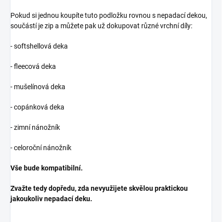
Pokud si jednou koupíte tuto podložku rovnou s nepadací dekou,
součástí je zip a můžete pak už dokupovat různé vrchní díly:
- softshellová deka
- fleecová deka
- mušelínová deka
- copánková deka
- zimní nánožník
- celoroční nánožník
Vše bude kompatibilní.
Zvažte tedy dopředu, zda nevyužijete skvělou praktickou
jakoukoliv nepadací deku.