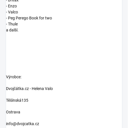
- Enzo
- Valco
- Peg Perego Book for two
- Thule
a další.
Výrobce:
Dvojčátka.cz - Helena Valo
Těšínská135
Ostrava
info@dvojcatka.cz