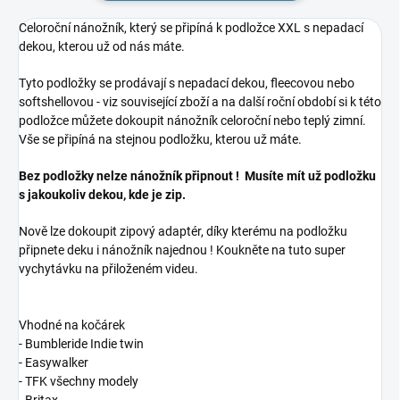
Celoroční nánožník, který se připíná k podložce XXL s nepadací
dekou, kterou už od nás máte.
Tyto podložky se prodávají s nepadací dekou, fleecovou nebo
softshellovou - viz související zboží a na další roční období si k této
podložce můžete dokoupit nánožník celoroční nebo teplý zimní.
Vše se připíná na stejnou podložku, kterou už máte.
Bez podložky nelze nánožník připnout ! Musíte mít už podložku
s jakoukoliv dekou, kde je zip.
Nově lze dokoupit zipový adaptér, díky kterému na podložku
připnete deku i nánožník najednou ! Koukněte na tuto super
vychytávku na přiloženém videu.
Vhodné na kočárek
- Bumbleride Indie twin
- Easywalker
- TFK všechny modely
- Britax