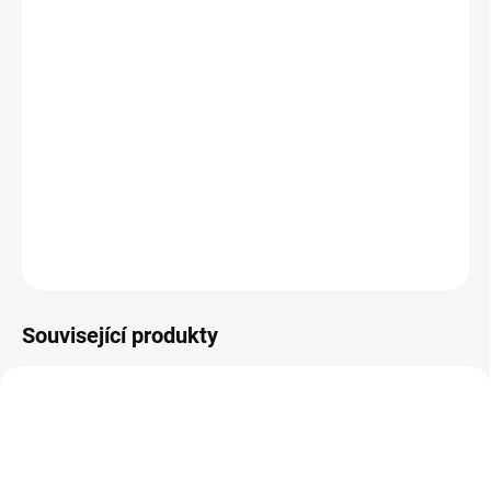
BARVA
−
+
Přidat do košíku
Nánožník BUBLÉ, celoroční, který si připnete k podložce XXL
místo nepadací deky.
DETAILNÍ INFORMACE
ZEPTAT SE
Související produkty