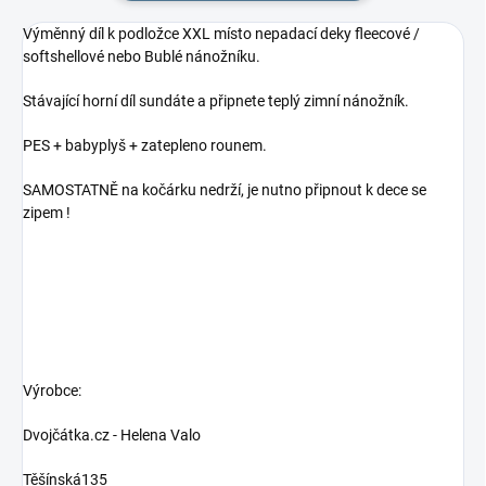
Výměnný díl k podložce XXL místo nepadací deky fleecové /
softshellové nebo Bublé nánožníku.
Stávající horní díl sundáte a připnete teplý zimní nánožník.
PES + babyplyš + zatepleno rounem.
SAMOSTATNĚ na kočárku nedrží, je nutno připnout k dece se
zipem !
Výrobce:
Dvojčátka.cz - Helena Valo
Těšínská135