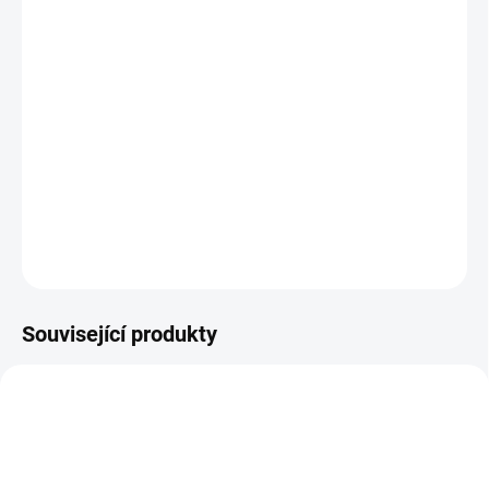
BARVA
−
+
Přidat do košíku
Výměnný díl k podložce XXL místo nepadací deky nebo Bublé
nánožníku.
DETAILNÍ INFORMACE
ZEPTAT SE
Související produkty
ŠIJEME V ČR 🧵✂
DOPORUČUJI👍🏻
ŠIJEME V ČR 🧵✂