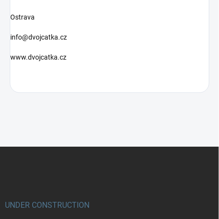
Ostrava
info@dvojcatka.cz
www.dvojcatka.cz
Z
á
p
a
t
í
UNDER CONSTRUCTION