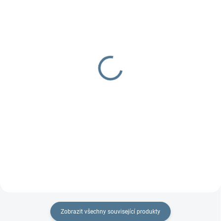
DOBA UŠITÍ 10-14 DNŮ
DOBA UŠITÍ 10-14 DNŮ
Nepadací deka fleecová
Nepadací deka softshell
+ podložka
+ podložka
1 297 Kč
1 499 Kč
Detail
Detail
Podložka do kočárku včetně
Nejprodávanější set do kočárku -
nepadací deky, jeden z TOP
podložka + softshellová nepadací
produktů.
deka.
Zobrazit všechny související produkty