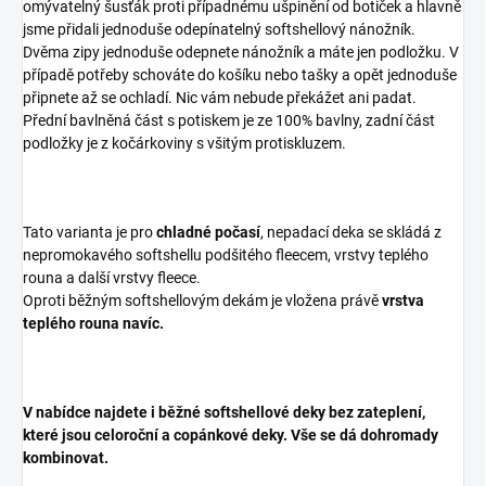
omývatelný šusťák proti případnému ušpinění od botiček a hlavně
jsme přidali jednoduše odepínatelný softshellový nánožník.
Dvěma zipy jednoduše odepnete nánožník a máte jen podložku. V
případě potřeby schováte do košíku nebo tašky a opět jednoduše
připnete až se ochladí. Nic vám nebude překážet ani padat.
Přední bavlněná část s potiskem je ze 100% bavlny, zadní část
podložky je z kočárkoviny s všitým protiskluzem.
Tato varianta je pro
chladné
počasí
, nepadací deka se skládá z
nepromokavého softshellu podšitého fleecem, vrstvy teplého
rouna a další vrstvy fleece.
Oproti běžným softshellovým dekám je vložena právě
vrstva
teplého rouna navíc.
V nabídce najdete i běžné softshellové deky bez zateplení,
které jsou celoroční a copánkové deky. Vše se dá dohromady
kombinovat.