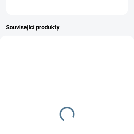
ZEPTAT SE
Související produkty
DOPORUČUJI👍🏻
ŠIJEME V ČR 🧵✂
UŠIJEME PRO VÁS DO TÝDNE
DOBA UŠITÍ 10-14 DNŮ
Polstrování na ramínka
Zimní nánožník k
podložce
150 Kč
1 197 Kč
Do košíku
Detail
Do setu k podložkám Bublé nebo
potisk podložkám. Došijeme ve
Výměnný díl k podložce XXL