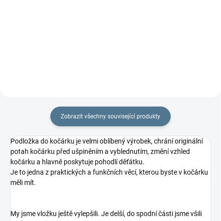
stejném designu jako podložku.
místo nepadací deky nebo Bublé
Cena...
nánožníku.
Zobrazit všechny související produkty
Podložka do kočárku je velmi oblíbený výrobek, chrání originální
potah kočárku před ušpiněním a vyblednutím, změní vzhled
kočárku a hlavně poskytuje pohodlí děťátku.
Je to jedna z praktických a funkčních věcí, kterou byste v kočárku
měli mít.
My jsme vložku ještě vylepšili. Je delší, do spodní části jsme všili