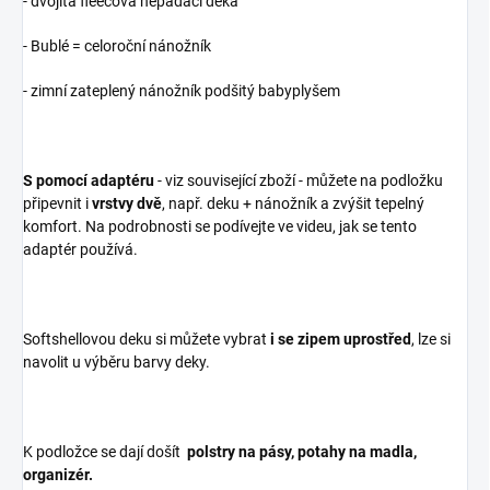
- dvojitá fleecová nepadací deka
- Bublé = celoroční nánožník
- zimní zateplený nánožník podšitý babyplyšem
S pomocí adaptéru
- viz související zboží - můžete na podložku
připevnit i
vrstvy dvě
, např. deku + nánožník a zvýšit tepelný
komfort. Na podrobnosti se podívejte ve videu, jak se tento
adaptér používá.
Softshellovou deku si můžete vybrat
i se zipem uprostřed
, lze si
navolit u výběru barvy deky.
K podložce se dají došít
polstry na pásy, potahy na madla,
organizér.