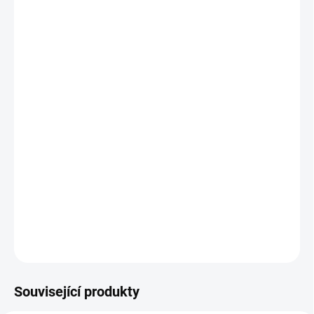
cena:
BARVA
DOŠITÍ ZIPU
DOPROSTŘED
ADAPTÉR
−
+
Přidat do košíku
Softshellová deka, kterou můžete koupit zároveň k setu Bublé
nebo podložce s jakoukoliv nepadací dekou.
DETAILNÍ INFORMACE
ZEPTAT SE
Související produkty