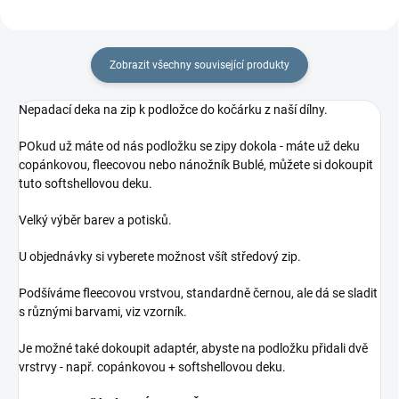
Zobrazit všechny související produkty
Nepadací deka na zip k podložce do kočárku z naší dílny.
POkud už máte od nás podložku se zipy dokola - máte už deku
copánkovou, fleecovou nebo nánožník Bublé, můžete si dokoupit
tuto softshellovou deku.
Velký výběr barev a potisků.
U objednávky si vyberete možnost všít středový zip.
Podšíváme fleecovou vrstvou, standardně černou, ale dá se sladit
s různými barvami, viz vzorník.
Je možné také dokoupit adaptér, abyste na podložku přidali dvě
vrstrvy - např. copánkovou + softshellovou deku.