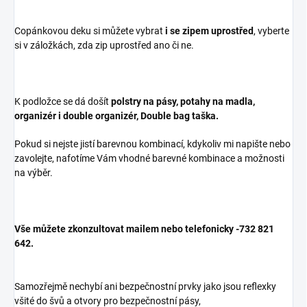
Copánkovou deku si můžete vybrat
i se zipem uprostřed
, vyberte
si v záložkách, zda zip uprostřed ano či ne.
K podložce se dá došít
polstry na pásy, potahy na madla,
organizér i double organizér, Double bag taška.
Pokud si nejste jistí barevnou kombinací, kdykoliv mi napište nebo
zavolejte, nafotíme Vám vhodné barevné kombinace a možnosti
na výběr.
Vše můžete zkonzultovat mailem nebo telefonicky -732 821
642.
Samozřejmě nechybí ani bezpečnostní prvky jako jsou reflexky
všité do švů a otvory pro bezpečnostní pásy,