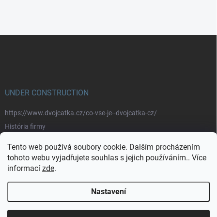
Z
á
p
a
t
í
UNDER CONSTRUCTION
https://www.dvojcatka.cz/co-vse-je--dvojcatka-cz/
História firmy
Prečo nakupovať u nás
Tento web používá soubory cookie. Dalším procházením
Značky
tohoto webu vyjadřujete souhlas s jejich používáním.. Více
informací
zde
.
https://www.dvojcatka.cz/kontakty/>
Nastavení