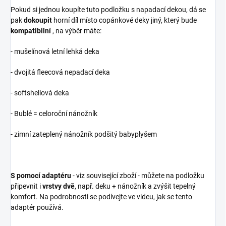
Pokud si jednou koupíte tuto podložku s napadací dekou, dá se
pak
dokoupit
horní díl místo copánkové deky jiný, který bude
kompatibilní
, na výběr máte:
- mušelínová letní lehká deka
- dvojitá fleecová nepadací deka
- softshellová deka
- Bublé = celoroční nánožník
- zimní zateplený nánožník podšitý babyplyšem
S pomocí adaptéru
- viz související zboží - můžete na podložku
připevnit i
vrstvy dvě
, např. deku + nánožník a zvýšit tepelný
komfort. Na podrobnosti se podívejte ve videu, jak se tento
adaptér používá.