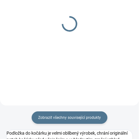
Polstrování na ramínka
Potah na madlo
150 Kč
270 Kč
od
Do košíku
Detail
Do setu k podložkám Bublé nebo
potisk podložkám. Došijeme ve
stejném designu jako podložku.
Cena...
Zobrazit všechny související produkty
Podložka do kočárku je velmi oblíbený výrobek, chrání originální