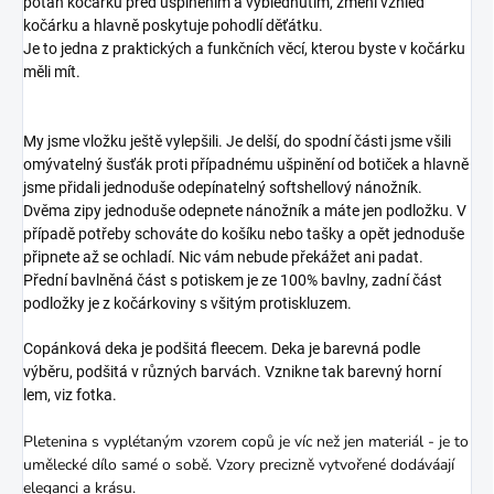
potah kočárku před ušpiněním a vyblednutím, změní vzhled
kočárku a hlavně poskytuje pohodlí děťátku.
Je to jedna z praktických a funkčních věcí, kterou byste v kočárku
měli mít.
My jsme vložku ještě vylepšili. Je delší, do spodní části jsme všili
omývatelný šusťák proti případnému ušpinění od botiček a hlavně
jsme přidali jednoduše odepínatelný softshellový nánožník.
Dvěma zipy jednoduše odepnete nánožník a máte jen podložku. V
případě potřeby schováte do košíku nebo tašky a opět jednoduše
připnete až se ochladí. Nic vám nebude překážet ani padat.
Přední bavlněná část s potiskem je ze 100% bavlny, zadní část
podložky je z kočárkoviny s všitým protiskluzem.
Copánková deka je podšitá fleecem. Deka je barevná podle
výběru, podšitá v různých barvách. Vznikne tak barevný horní
lem, viz fotka.
Pletenina s vyplétaným vzorem copů je víc než jen materiál - je to
umělecké dílo samé o sobě. Vzory precizně vytvořené dodáváají
eleganci a krásu.