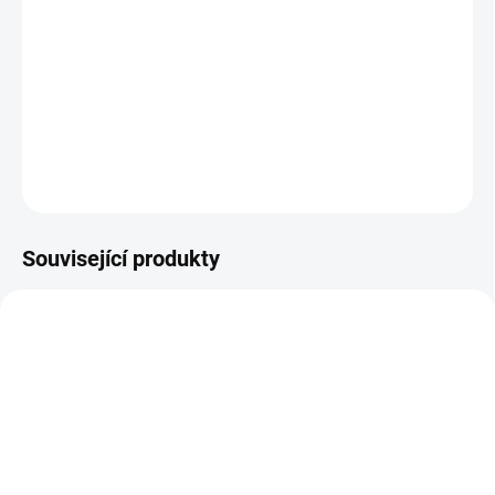
- poskytuje pohodlí děťátku a teploučko
Je to jedna z praktických a funkčních věcí, kterou byste v kočárku
měli mít.
DETAILNÍ INFORMACE
ZEPTAT SE
Související produkty
ŠIJEME V ČR 🧵✂
UŠIJEME PRO VÁS DO TÝDNE
DOBA UŠITÍ 10-14 DNŮ