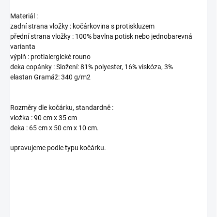
Materiál :
zadní strana vložky : kočárkovina s protiskluzem
přední strana vložky : 100% bavlna potisk nebo jednobarevná
varianta
výplň : protialergické rouno
deka copánky : Složení: 81% polyester, 16% viskóza, 3%
elastan Gramáž: 340 g/m2
Rozměry dle kočárku, standardně :
vložka : 90 cm x 35 cm
deka : 65 cm x 50 cm x 10 cm.
upravujeme podle typu kočárku.