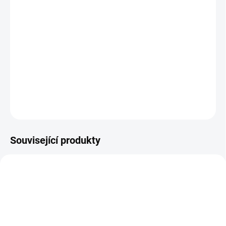
−
+
Přidat do košíku
Nosítko Weggo pro dvojčátka vám pomůže ve všech složitých
situacích, kdy máte pocit, že máte moc dětí a jen jednu náruč..
DETAILNÍ INFORMACE
ZEPTAT SE
Související produkty
TIP
DOPORUČUJI👍🏻