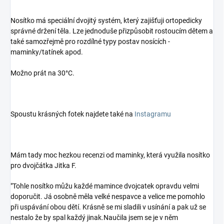
Nosítko má speciální dvojitý systém, který zajišťuji ortopedicky
správné držení těla. Lze jednoduše přizpůsobit rostoucím dětem a
také samozřejmě pro rozdílné typy postav nosících -
maminky/tatínek apod.
Možno prát na 30°C.
Spoustu krásných fotek najdete také na
Instagramu
Mám tady moc hezkou recenzi od maminky, která využila nosítko
pro dvojčátka Jitka F.
"Tohle nosítko můžu každé mamince dvojcatek opravdu velmi
doporučit. Já osobně měla velké nespavce a velice me pomohlo
při uspávání obou dětí. Krásně se mi sladili v usínání a pak už se
nestalo že by spal každý jinak.Naučila jsem se je v něm