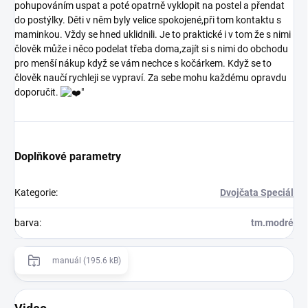
pohupováním uspat a poté opatrně vyklopit na postel a přendat
do postýlky. Děti v něm byly velice spokojené,při tom kontaktu s
maminkou. Vždy se hned uklidnili. Je to praktické i v tom že s nimi
člověk může i něco podelat třeba doma,zajít si s nimi do obchodu
pro menší nákup když se vám nechce s kočárkem. Když se to
člověk naučí rychleji se vypraví. Za sebe mohu každému opravdu
doporučit.
"
Doplňkové parametry
Kategorie
:
Dvojčata Speciál
barva
:
tm.modré
manuál (195.6 kB)