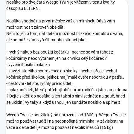
Nosítko pro dvojčata Weego TWIN je vítězem v testu kvality
časopisu ELTERN.
Nosítko vhodné na první měsíce vašich miminek. Dává vám
možnost nosit zároveň obě děti.
Není to jen o tom, dát dětem možnost blízkého kontaktu s vámi,
ale pomůže vám vyřešit mnoho situací jako:
- rychlý nákup bez použití kočárku - nechce se vám tahat z
kočárkárny nebo výtahem jen na chvilku celý kočárek ?
- vyvenčit psího miláčka
- zavézt staršího sourozence do školky - nechci přece nechat
kočárek před školkou, jelikož mají malé dveře nebo třídu v patře..
- cestovní - letiště, rychlý přenos dětí
- uplakané děti, které potřebují obě náruč rodičů a jste sama doma
? Dejte si děti do nosítka a jen tak si s nimi sedněte na gauč, hned
se uklidní, vy taky a když usnou, jen sundáte nosítko a spíme ;)
Weego Twin je použitelný od narození - od 1800 g. Weggo Twin je
možno používat tudíž i na nedonošená miminka. V závislosti na
váze a délce děti je možno používat několik měsíců (15 kg)