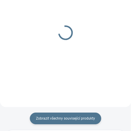
SKLADEM
NEDOSTUPNÉ
Minimonkey twin
My Brest Friend -
MOMENTÁLNĚ
4 037 Kč
NEDOSTUPNÉ
Do košíku
2 849 Kč
Chcete nosit dvojčátka a
Detail
netroufáte si vázat šátek?
Minimonkey twin je skvělým
Nejprodávanější a velice
kompromisem!
praktický polštář pro kojení dvou
dětí najednou.
Zobrazit všechny související produkty