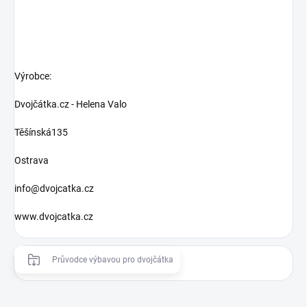
Výrobce:
Dvojčátka.cz - Helena Valo
Těšínská135
Ostrava
info@dvojcatka.cz
www.dvojcatka.cz
Průvodce výbavou pro dvojčátka