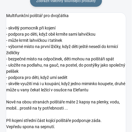
Zobrazit všechny související produkty
Multifunkční polštář pro dvojčátka
- skvělý pomocník při kojení
- podpora po děti, když obě krmíte sami lahvičkou
- může krmit lahvičkou i tatínek
- výborné místo na první lžičky, když děti ještě nesedí do krmící
židličky
- bezpečné místo na odpočinek, děti mohou na polštáři spát
- uložíte na podlahu, na gauč, na postel, do postýlky jako společný
pelíšek
- podpora pro děti, když umí sedět
- skvěle využití má i u koupání, když jedno miminko koupete, druhé
může u vany čekat ležící v osušce na Elefantu
Nově na obou stranách polštáře máte 2 kapsy na plenky, vodu,
mobil...prostě na ty potřebnosti ...
Při kojení střední část kojící polštáře podporuje záda.
Vepředu spona na sepnutí.