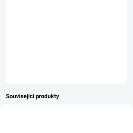
cena:
BARVA
−
+
Přidat do košíku
Multifunkční polštář pro dvojčátka - dokonalý pomocník !
DETAILNÍ INFORMACE
ZEPTAT SE
Související produkty
DOPORUČUJI👍🏻
ŠIJEME V ČR 🧵✂