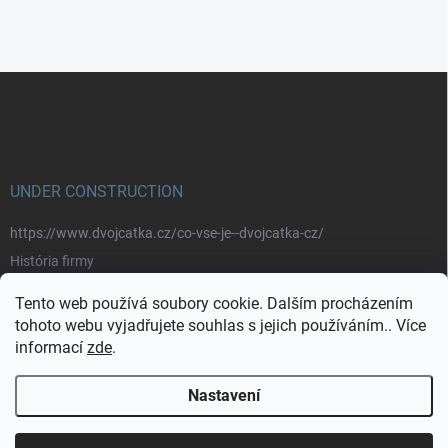
Z
á
p
a
t
í
UNDER CONSTRUCTION
https://www.dvojcatka.cz/co-vse-je--dvojcatka-cz/
História firmy
Prečo nakupovať u nás
Tento web používá soubory cookie. Dalším procházením
Značky
tohoto webu vyjadřujete souhlas s jejich používáním.. Více
informací
zde
.
https://www.dvojcatka.cz/kontakty/>
Nastavení