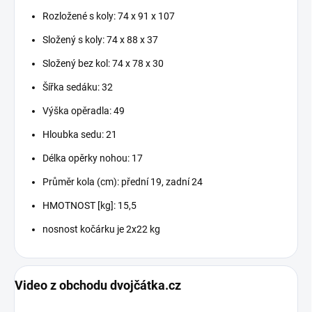
Rozložené s koly: 74 x 91 x 107
Složený s koly: 74 x 88 x 37
Složený bez kol: 74 x 78 x 30
Šířka sedáku: 32
Výška opěradla: 49
Hloubka sedu: 21
Délka opěrky nohou: 17
Průměr kola (cm): přední 19, zadní 24
HMOTNOST [kg]: 15,5
nosnost kočárku je 2x22 kg
Video z obchodu dvojčátka.cz