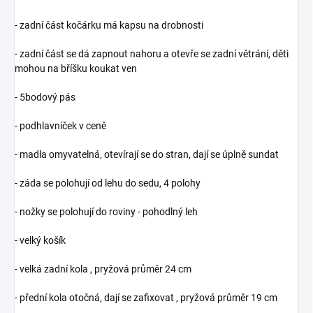
- zadní část kočárku má kapsu na drobnosti
- zadní část se dá zapnout nahoru a otevře se zadní větrání, děti
mohou na bříšku koukat ven
- 5bodový pás
- podhlavníček v ceně
- madla omyvatelná, otevírají se do stran, dají se úplně sundat
- záda se polohují od lehu do sedu, 4 polohy
- nožky se polohují do roviny - pohodlný leh
- velký košík
- velká zadní kola , pryžová průměr 24 cm
- přední kola otočná, dají se zafixovat , pryžová průměr 19 cm