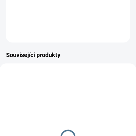
−
+
Přidat do košíku
DETAILNÍ INFORMACE
ZEPTAT SE
Související produkty
ŠIJEME V ČR 🧵✂
DOBA UŠITÍ 10-14 DNŮ
Nepadací deka fleecová
+ podložka