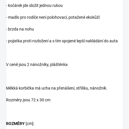
- kočárek jde složit jednou rukou
- madlo pro rodiče není polohovací, potažené ekokůží
- brzda na nohu
- pojistka proti rozložení a s tím spojené lepší nakládání do auta
V ceně jsou 2 nánožníky, pláštěnka
Měkká korbička má ucha na přenášení, stříšku, nánožník.
Rozměry jsou 72 x 30 cm
ROZMĚRY
[cm]: