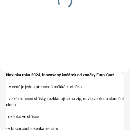
1 297 Kč
Detail
Podložka do kočárku včetně
nepadací deky, jeden z TOP
produktů.
Novinka roku 2024, inovovaný kočárek od značky Euro-Cart
- v ceně je jedna přenosná měkká korbička
-
velké sluneční stříšky, rozkládají se na zip, navíc vepředu sluneční
clona
- okénko ve stříšce
- v boční části okénka větrání