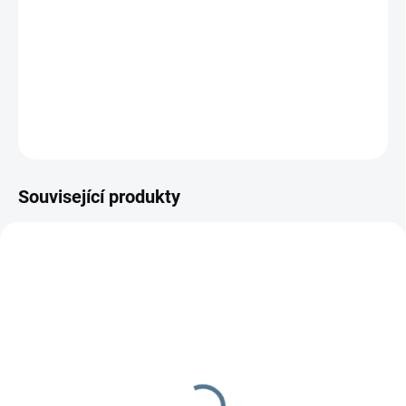
−
+
Přidat do košíku
DETAILNÍ INFORMACE
ZEPTAT SE
Související produkty
DOPORUČUJI👍🏻
DOPORUČUJI👍🏻
SKLADEM
SKLADEM
M.Twin X SET
M Twin X. s jednou