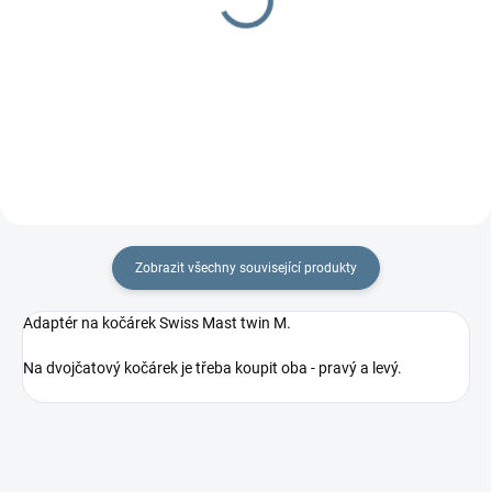
korbou
30 499 Kč
24 999 Kč
Detail
Detail
Zobrazit všechny související produkty
Adaptér na kočárek Swiss Mast twin M.
Na dvojčatový kočárek je třeba koupit oba - pravý a levý.