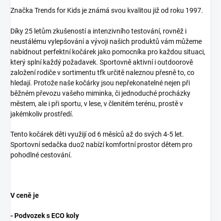
Značka Trends for Kids je známá svou kvalitou již od roku 1997.
Díky 25 letům zkušeností a intenzivního testování, rovněž i
neustálému vylepšování a vývoji našich produktů vám můžeme
nabídnout perfektní kočárek jako pomocníka pro každou situaci,
který splní každý požadavek. Sportovně aktivní i outdoorově
založení rodiče v sortimentu tfk určitě naleznou přesně to, co
hledají. Protože naše kočárky jsou nepřekonatelné nejen při
běžném převozu vašeho miminka, či jednoduché procházky
městem, ale i při sportu, v lese, v členitém terénu, prostě v
jakémkoliv prostředí.
Tento kočárek děti využijí od 6 měsíců až do svých 4-5 let.
Sportovní sedačka duo2 nabízí komfortní prostor dětem pro
pohodlné cestování.
V ceně je
- Podvozek s ECO koly