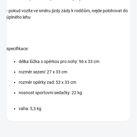
- pokud vozíte ve směru jízdy zády k rodičům, nejde polohovat do
úplného lehu
spe
cifikace:
délka lůžka s opěrkou pro nohy: 96 x 33 cm
rozměr sezení: 27 x 33 cm
rozměr opěrky zad: 53 x 33 cm
nosnost sportovní sedačky: 22 kg
váha: 5,3 kg