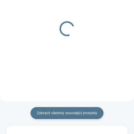
DOBA UŠITÍ 10-14 DNŮ
UŠIJEME PRO VÁS DO TÝDNE
Nepadací deka fleecová
Rukávník XXL oddělený
+ podložka
399 Kč
1 297 Kč
Detail
Detail
Rukávník XXL je prodloužená
verze, aby se do rukávníků vešla i
Podložka do kočárku včetně
ruční brzda. Ocení i tatínci....
nepadací deky, jeden z TOP
produktů.
Zobrazit všechny související produkty