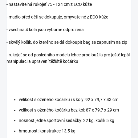
- nastavitelná rukojeť 75 - 124 cm z ECO kůže
- madlo před děti se dokupuje, omyvatelné z ECO kůže
- všechna 4 kola jsou výborně odpružená
- skvělý košík, do kterého se dá dokoupit bag se zapnutím na zip
- rukojeť se od posledního modelu lehce prodloužila pro ještě lepší
manipulaci a upravení těžiště kočárku
velikost složeného kočárku i s koly: 92 x 79,7 x 43 cm
velikost složeného kočárku bez kol: 87 x 79,7 x 29 cm
nosnost jedné sportovní sedačky: 22 kg, košík 5 kg
hmotnost: konstrukce 13,5 kg