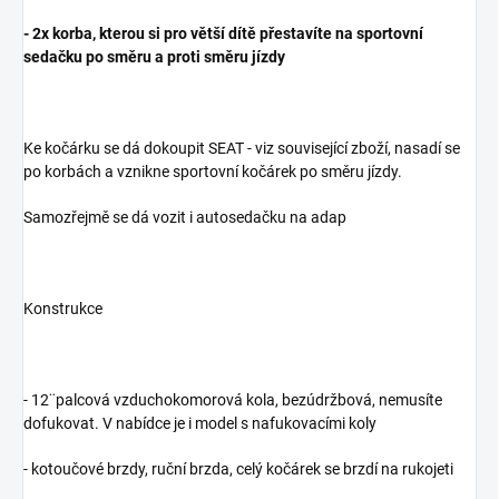
- 2x korba, kterou si pro větší dítě přestavíte na sportovní
sedačku po směru a proti směru jízdy
Ke kočárku se dá dokoupit SEAT - viz související zboží, nasadí se
po korbách a vznikne sportovní kočárek po směru jízdy.
Samozřejmě se dá vozit i autosedačku na adap
Konstrukce
- 12¨palcová vzduchokomorová kola, bezúdržbová, nemusíte
dofukovat. V nabídce je i model s nafukovacími koly
- kotoučové brzdy, ruční brzda, celý kočárek se brzdí na rukojeti