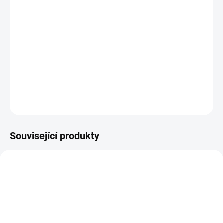
cena:
BARVA
−
+
Přidat do košíku
DETAILNÍ INFORMACE
ZEPTAT SE
Související produkty
ŠIJEME V ČR 🧵✂
ŠIJEME V ČR 🧵✂