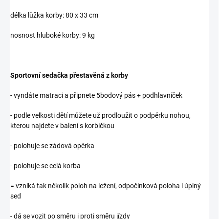
délka lůžka korby: 80 x 33 cm
nosnost hluboké korby: 9 kg
Sportovní sedačka přestavěná z korby
- vyndáte matraci a připnete 5bodový pás + podhlavníček
- podle velkosti dětí můžete už prodloužit o podpěrku nohou,
kterou najdete v balení s korbičkou
- polohuje se zádová opěrka
- polohuje se celá korba
= vzniká tak několik poloh na ležení, odpočinková poloha i úplný
sed
- dá se vozit po směru i proti směru jízdy