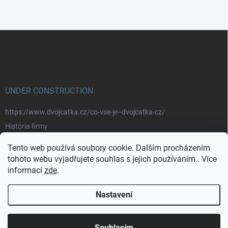
Z
á
p
a
t
í
UNDER CONSTRUCTION
https://www.dvojcatka.cz/co-vse-je--dvojcatka-cz/
História firmy
Prečo nakupovať u nás
Tento web používá soubory cookie. Dalším procházením
Značky
tohoto webu vyjadřujete souhlas s jejich používáním.. Více
informací
zde
.
https://www.dvojcatka.cz/kontakty/>
Nastavení
Copyright 2026
dvojčátka.cz
. Všechna práva vyhrazena.
Souhlasím