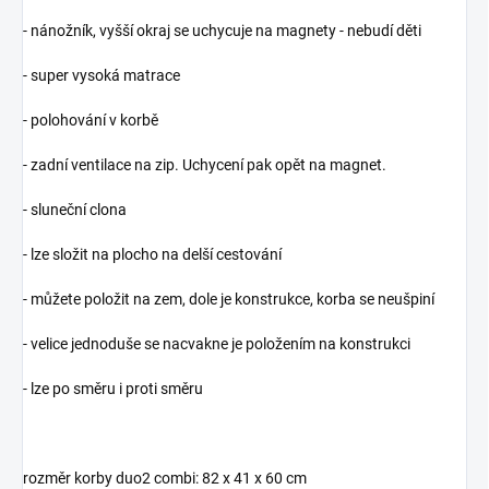
- nánožník, vyšší okraj se uchycuje na magnety - nebudí děti
- super vysoká matrace
- polohování v korbě
- zadní ventilace na zip. Uchycení pak opět na magnet.
- sluneční clona
- lze složit na plocho na delší cestování
- můžete položit na zem, dole je konstrukce, korba se neušpiní
- velice jednoduše se nacvakne je položením na konstrukci
- lze po směru i proti směru
rozměr korby duo2 combi: 82 x 41 x 60 cm