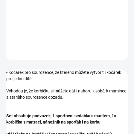
−
+
Přidat do košíku
Tandemový kočárek, ze kterého můžete vytvořit kočárek pro 1
dítě.
DETAILNÍ INFORMACE
ZEPTAT SE
- Kočárek pro sourozence, ze kterého můžete vytvořit i kočárek
pro jedno dítě.
Výhodou je, že korbičku si můžete dát i nahoru k sobě, k mamince
a staršího sourozence dozadu.
Set obsahuje podvozek, 1 sportovní sedačku s madlem, 1x
korbička s matrací, nánožník na sporťák i na korbu