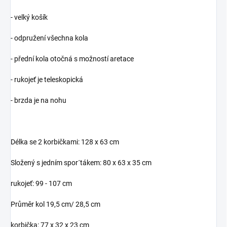
- velký košík
- odpružení všechna kola
- přední kola otočná s možností aretace
- rukojeť je teleskopická
- brzda je na nohu
Délka se 2 korbičkami: 128 x 63 cm
Složený s jedním spor´tákem: 80 x 63 x 35 cm
rukojeť: 99 - 107 cm
Průměr kol 19,5 cm/ 28,5 cm
korbička: 77 x 32 x 23 cm