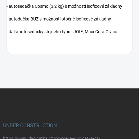
- autosedačka Cosmo (3,2 kg) s možností isofixové základny
- autodačka BUZ s možností otočné isofixové základny
- další autosedačky stejného typu - JOIE, Maxi-Cosi, Graco...
Z
á
p
a
t
í
UNDER CONSTRUCTION
https://www.dvojcatka.cz/co-vse-je--dvojcatka-cz/