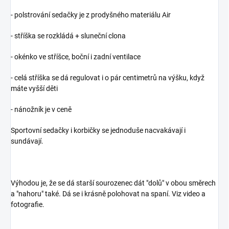
- polstrování sedačky je z prodyšného materiálu Air
- stříška se rozkládá + sluneční clona
- okénko ve stříšce, boční i zadní ventilace
- celá stříška se dá regulovat i o pár centimetrů na výšku, když
máte vyšší děti
- nánožník je v ceně
Sportovní sedačky i korbičky se jednoduše nacvakávají i
sundávají.
Výhodou je, že se dá starší sourozenec dát "dolů" v obou směrech
a "nahoru" také. Dá se i krásně polohovat na spaní. Viz video a
fotografie.