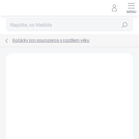
Přejít
na
obsah
Hledat
Kočárky pro sourozence s rozdílem věku
Neohodnoceno
Podrobnosti hodnocení