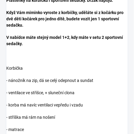
Pláštěnky na korbičku i sportovní sedačky. Držák nápojů.
Když Vám miminko vyroste z korbičky, uděláte si z kočárku pro
dvě děti kočárek pro jedno dítě, budete vozit jen 1 sportovní
sedačku.
V nabídce máte stejný model 1+2, kdy máte v setu 2 sportovní
sedačky.
Korbička
- nánožník na zip, dá se celý odepnout a sundat
- ventilace ve stříšce, + sluneční clona
- korba má navíc ventilaci vepředu i vzadu
- stříška má rám na nošení
- matrace