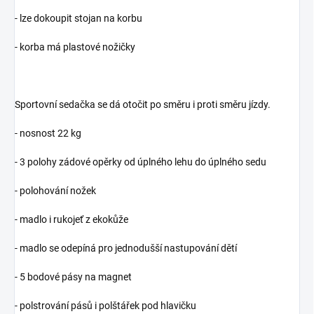
- lze dokoupit stojan na korbu
- korba má plastové nožičky
Sportovní sedačka se dá otočit po směru i proti směru jízdy.
- nosnost 22 kg
- 3 polohy zádové opěrky od úplného lehu do úplného sedu
- polohování nožek
- madlo i rukojeť z ekokůže
- madlo se odepíná pro jednodušší nastupování dětí
- 5 bodové pásy na magnet
- polstrování pásů i polštářek pod hlavičku