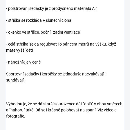
- polstrování sedačky je z prodyšného materiálu Air
- stříška se rozkládá + sluneční clona
- okénko ve stříšce, boční i zadní ventilace
- celá stříška se dá regulovat i o pár centimetrů na výšku, když
máte vyšší děti
- nánožník je v ceně
Sportovní sedačky i korbičky se jednoduše nacvakávají i
sundávají.
Výhodou je, že se dá starší sourozenec dát "dolů" v obou směrech
a "nahoru" také. Dá se i krásně polohovat na spaní. Viz video a
fotografie.