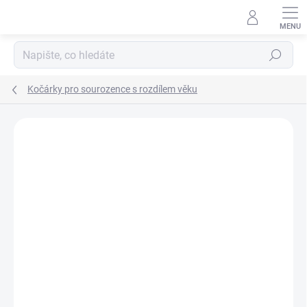
Přejít
na
obsah
Hledat
Kočárky pro sourozence s rozdílem věku
Neohodnoceno
Podrobnosti hodnocení