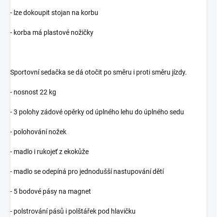
- lze dokoupit stojan na korbu
- korba má plastové nožičky
Sportovní sedačka se dá otočit po směru i proti směru jízdy.
- nosnost 22 kg
- 3 polohy zádové opěrky od úplného lehu do úplného sedu
- polohování nožek
- madlo i rukojeť z ekokůže
- madlo se odepíná pro jednodušší nastupování dětí
- 5 bodové pásy na magnet
- polstrování pásů i polštářek pod hlavičku