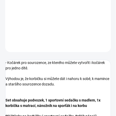
−
+
Přidat do košíku
Tandemový kočárek, ze kterého můžete vytvořit kočárek pro 1
dítě.
DETAILNÍ INFORMACE
ZEPTAT SE
- Kočárek pro sourozence, ze kterého můžete vytvořit i kočárek
pro jedno dítě.
Výhodou je, že korbičku si můžete dát i nahoru k sobě, k mamince
a staršího sourozence dozadu.
Set obsahuje podvozek, 1 sportovní sedačku s madlem, 1x
korbička s matrací, nánožník na sporťák i na korbu