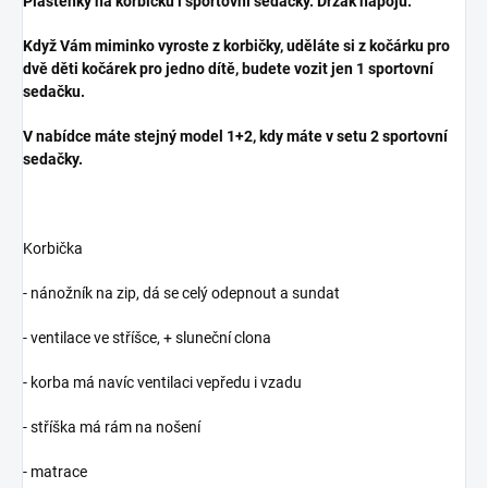
Pláštěnky na korbičku i sportovní sedačky. Držák nápojů.
Když Vám miminko vyroste z korbičky, uděláte si z kočárku pro
dvě děti kočárek pro jedno dítě, budete vozit jen 1 sportovní
sedačku.
V nabídce máte stejný model 1+2, kdy máte v setu 2 sportovní
sedačky.
Korbička
- nánožník na zip, dá se celý odepnout a sundat
- ventilace ve stříšce, + sluneční clona
- korba má navíc ventilaci vepředu i vzadu
- stříška má rám na nošení
- matrace