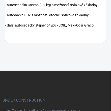
- autosedačka Cosmo (3,2 kg) s možností isofixové základny
- autodačka BUZ s možností otočné isofixové základny
- další autosedačky stejného typu - JOIE, Maxi-Cosi, Graco...
Z
á
p
a
t
í
UNDER CONSTRUCTION
https://www.dvojcatka.cz/co-vse-je--dvojcatka-cz/