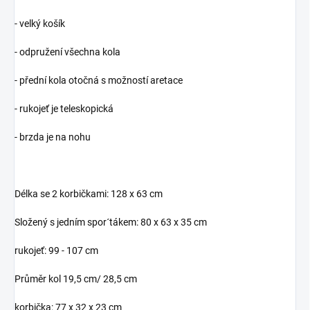
- velký košík
- odpružení všechna kola
- přední kola otočná s možností aretace
- rukojeť je teleskopická
- brzda je na nohu
Délka se 2 korbičkami: 128 x 63 cm
Složený s jedním spor´tákem: 80 x 63 x 35 cm
rukojeť: 99 - 107 cm
Průměr kol 19,5 cm/ 28,5 cm
korbička: 77 x 32 x 23 cm