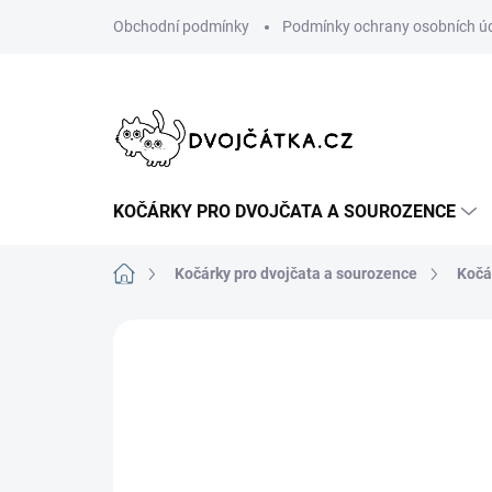
Přejít
Obchodní podmínky
Podmínky ochrany osobních ú
na
obsah
KOČÁRKY PRO DVOJČATA A SOUROZENCE
Domů
Kočárky pro dvojčata a sourozence
Kočá
Neohodnoceno
Podrobnosti hodn