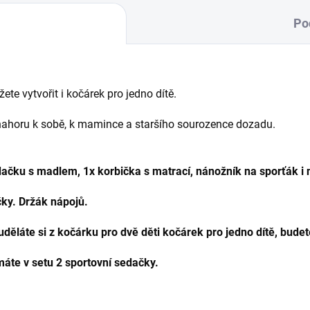
Po
te vytvořit i kočárek pro jedno dítě.
 nahoru k sobě, k mamince a staršího sourozence dozadu.
ačku s madlem, 1x korbička s matrací, nánožník na sporťák i 
čky. Držák nápojů.
ěláte si z kočárku pro dvě děti kočárek pro jedno dítě, budet
áte v setu 2 sportovní sedačky.