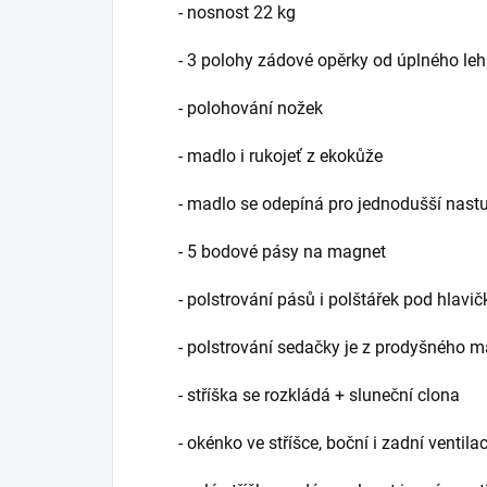
- nosnost 22 kg
- 3 polohy zádové opěrky od úplného le
- polohování nožek
- madlo i rukojeť z ekokůže
- madlo se odepíná pro jednodušší nastu
- 5 bodové pásy na magnet
- polstrování pásů i polštářek pod hlavič
- polstrování sedačky je z prodyšného ma
- stříška se rozkládá + sluneční clona
- okénko ve stříšce, boční i zadní ventila