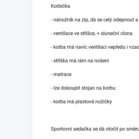
Korbička
- nánožník na zip, dá se celý odepnout 
- ventilace ve stříšce, + sluneční clona
- korba má navíc ventilaci vepředu i vz
- stříška má rám na nošení
- matrace
- lze dokoupit stojan na korbu
- korba má plastové nožičky
Sportovní sedačka se dá otočit po směru 