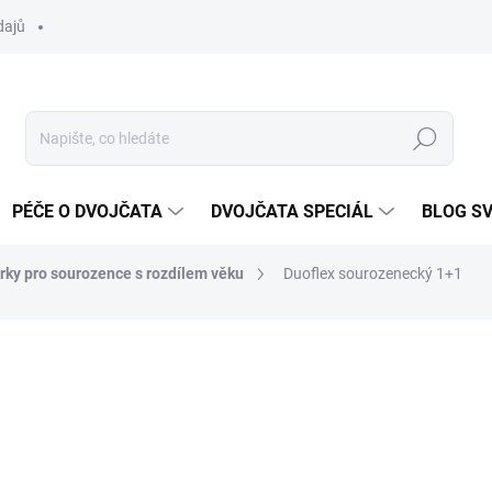
dajů
Hledat
PÉČE O DVOJČATA
DVOJČATA SPECIÁL
BLOG S
rky pro sourozence s rozdílem věku
Duoflex sourozenecký 1+1
ocení
19 599 Kč
Měrná
ZVOLTE VARIANTU
cena: