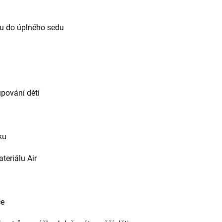
hu do úplného sedu
pování dětí
ku
teriálu Air
ce