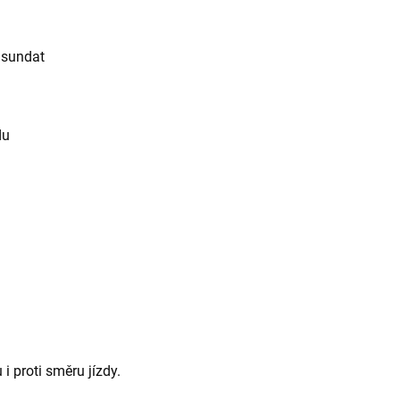
a sundat
adu
i proti směru jízdy.