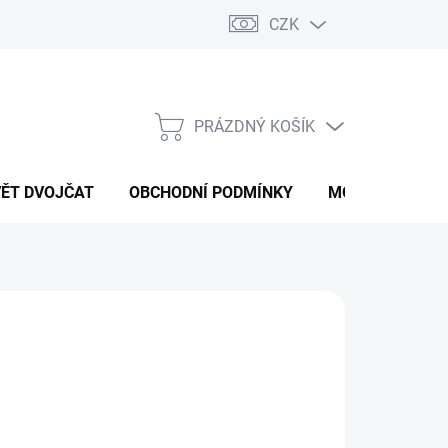
CZK
PRÁZDNÝ KOŠÍK
NÁKUPNÍ
KOŠÍK
VĚT DVOJČAT
OBCHODNÍ PODMÍNKY
MOJE OBJEDNÁ