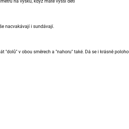
ntimetrů na výšku, když máte vyšší děti
še nacvakávají i sundávají.
át "dolů" v obou směrech a "nahoru" také. Dá se i krásně polohov