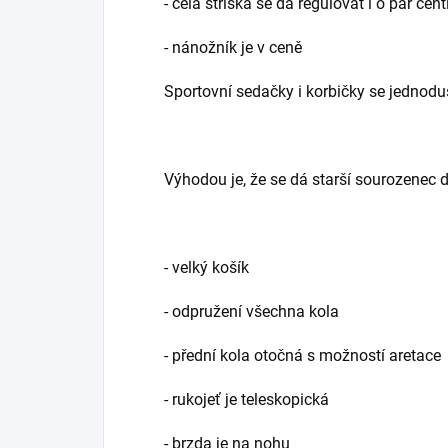
- celá stříška se dá regulovat i o pár ce
- nánožník je v ceně
Sportovní sedačky i korbičky se jednodu
Výhodou je, že se dá starší sourozenec d
- velký košík
- odpružení všechna kola
- přední kola otočná s možností aretace
- rukojeť je teleskopická
- brzda je na nohu