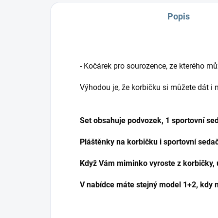
Popis
- Kočárek pro sourozence, ze kterého může
Výhodou je, že korbičku si můžete dát i
Set obsahuje podvozek, 1 sportovní sed
Pláštěnky na korbičku i sportovní seda
Když Vám miminko vyroste z korbičky, ud
V nabídce máte stejný model 1+2, kdy m