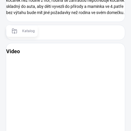
kočárek než rodině z hor, rodina se zahradou nepotřebuje kočárek
skladný do auta, aby děti vyvezli do přírody a maminka ve 4.patře
bez výtahu bude mít jiné požadavky než rodina ve svém domečku.
Katalog
Video