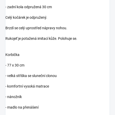
- zadní kola odpružená 30 cm
Celý kočárek je odpružený.
Brzdí se celý uprostřed nápravy nohou.
Rukojeť je potažená imitací kůže. Polohuje se.
Korbička
- 77 x 30 cm
- velká stříška se sluneční clonou
- komfortní vysoká matrace
- nánožník
- madlo na přenášení