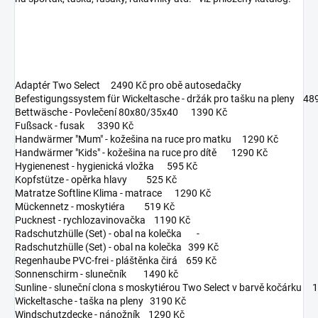
Adaptér Two Select 2490 Kč pro obě autosedačky
Befestigungssystem für Wickeltasche - držák pro tašku na pleny 48
Bettwäsche - Povlečení 80x80/35x40 1390 Kč
Fußsack - fusak 3390 Kč
Handwärmer "Mum" - kožešina na ruce pro matku 1290 Kč
Handwärmer "Kids" - kožešina na ruce pro dítě 1290 Kč
Hygienenest - hygienická vložka 595 Kč
Kopfstütze - opěrka hlavy 525 Kč
Matratze Softline Klima - matrace 1290 Kč
Mückennetz - moskytiéra 519 Kč
Pucknest - rychlozavinovačka 1190 Kč
Radschutzhülle (Set) - obal na kolečka -
Radschutzhülle (Set) - obal na kolečka 399 Kč
Regenhaube PVC-frei - pláštěnka čirá 659 Kč
Sonnenschirm - slunečník 1490 kč
Sunline - sluneční clona s moskytiérou Two Select v barvě kočárku
Wickeltasche - taška na pleny 3190 Kč
Windschutzdecke - nánožník 1290 Kč