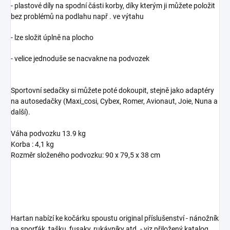
- plastové díly na spodní části korby, díky kterým ji můžete položit
bez problémů na podlahu např . ve výtahu
- lze složit úplně na plocho
- velice jednoduše se nacvakne na podvozek
Sportovní sedačky si můžete poté dokoupit, stejně jako adaptéry
na autosedačky (
Maxi_cosi, Cybex, Romer, Avionaut, Joie, Nuna a
další).
Váha podvozku 13.9 kg
Korba : 4,1 kg
Rozměr složeného podvozku: 90 x 79,5 x 38 cm
Hartan nabízí ke kočárku spoustu original příslušenství - nánožník
na sporťák, tašku, fusaky, rukávníky atd. - viz přiložený katalog.