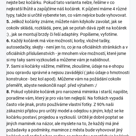
nejste bez kočárku. Pokud tato varianta nelze, řešíme v co
nejkratší lhůtě a zapůjčíme náš kočárek. K půjčení máme 4 různé
typy, takže si určitě vyberete ten, co vám nejvíce bude vyhovovat.
5.
Jelikož kočárky známe, můžete nám kdykoliv zavolat, jak se
cokoliv skládá, rozkládá, pere, jak se potah dává zpět na kočárek
:) , jak se montují brzdy či řeší adaptéry. Popíšeme, vyfotíme.
6.
Každý kočárek má více možností, korby, vložné tašky,
autosedačky, skejty - není jen to, co je na oficiálních stránkách a v
oficiálních příslušenstvích - je mnohem více možností, které jsme
si my taky sami vyzkoušeli a můžeme vám je nabídnout.
7.
Sami si kočárky vážíme, měříme, zkoušíme, údaje na e-shopu
jsou opravdu správné a nejsou zavádějící ( jako údaje o hmotnosti
konstrukce - bez kol apod). Můžeme vám na požádání cokoliv
přeměřit, abyste neskončili např. před výtahem :/
8.
Pokud vybíráte kočárek pro narozená miminka i starší, napište,
poradíme vám, který je pro vás ten nejlepší. Na fotkách vypadá
často vše jinak, proto používáme vlastní fotky. Z 90% naši
zákazníci přijdou pro určitý model a odejdou s jiným, když se ke
kočárku postaví, projedou a vyzkouší. Určitě je dobré poptat se
jiných maminek na názor, ale myslete na to, že každý má jiné
požadavky a podmínky, mamince z města bude vyhovovat jiný