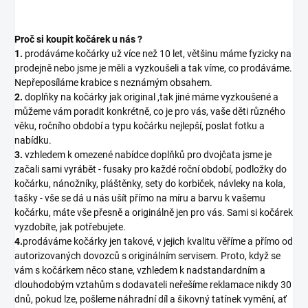
Proč si koupit kočárek u nás ?
1.
prodáváme kočárky už více než 10 let, většinu máme fyzicky na
prodejně nebo jsme je měli a vyzkoušeli a tak víme, co prodáváme.
Nepřeposíláme krabice s neznámým obsahem.
2.
doplňky na kočárky jak original ,tak jiné máme vyzkoušené a
můžeme vám poradit konkrétně, co je pro vás, vaše děti různého
věku, ročního období a typu kočárku nejlepší, poslat fotku a
nabídku.
3.
vzhledem k omezené nabídce doplňků pro dvojčata jsme je
začali sami vyrábět - fusaky pro každé roční období, podložky do
kočárku, nánožníky, pláštěnky, sety do korbiček, návleky na kola,
tašky - vše se dá u nás ušít přímo na míru a barvu k vašemu
kočárku, máte vše přesně a originálně jen pro vás. Sami si kočárek
vyzdobíte, jak potřebujete.
4.
prodáváme kočárky jen takové, v jejich kvalitu věříme a přímo od
autorizovaných dovozců s originálním servisem. Proto, když se
vám s kočárkem něco stane, vzhledem k nadstandardním a
dlouhodobým vztahům s dodavateli neřešíme reklamace nikdy 30
dnů, pokud lze, pošleme náhradní díl a šikovný tatínek vymění, ať