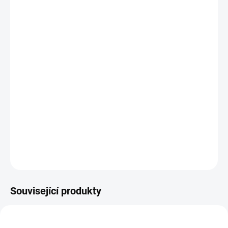
−
+
Přidat do košíku
Zdarma od nás dostanete
+ Voucher na nákup zboží (Hodnota: 1500,-)
v hodnotě 1 500 Kč
Set obsahuje podvozek, košík, 2x korbu s nánožníkem
DETAILNÍ INFORMACE
ZEPTAT SE
Související produkty
DOPORUČUJI👍🏻
DOPORUČUJI👍🏻