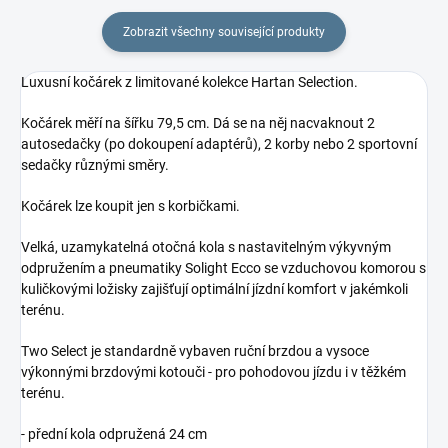
Zobrazit všechny související produkty
Luxusní kočárek z limitované kolekce Hartan Selection.
Kočárek měří na šířku 79,5 cm. Dá se na něj nacvaknout 2
autosedačky (po dokoupení adaptérů), 2 korby nebo 2 sportovní
sedačky různými směry.
Kočárek lze koupit jen s korbičkami.
Velká, uzamykatelná otočná kola s nastavitelným výkyvným
odpružením a pneumatiky Solight Ecco se vzduchovou komorou s
kuličkovými ložisky zajišťují optimální jízdní komfort v jakémkoli
terénu.
Two Select je standardně vybaven ruční brzdou a vysoce
výkonnými brzdovými kotouči - pro pohodovou jízdu i v těžkém
terénu.
- přední kola odpružená 24 cm