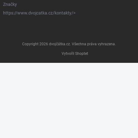
Značky
https://www.dvojcatka.cz/kontakty/>
Copyright 2026
dvojčátka.cz
. Všechna práva vyhrazena.
Vytvořil Shoptet