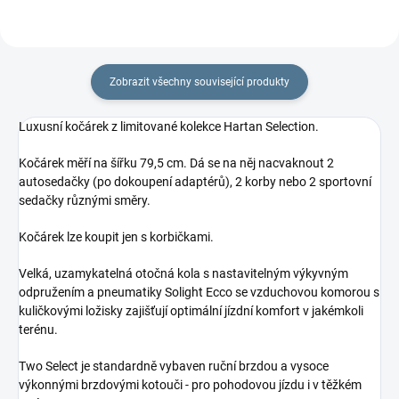
Zobrazit všechny související produkty
Luxusní kočárek z limitované kolekce Hartan Selection.
Kočárek měří na šířku 79,5 cm. Dá se na něj nacvaknout 2
autosedačky (po dokoupení adaptérů), 2 korby nebo 2 sportovní
sedačky různými směry.
Kočárek lze koupit jen s korbičkami.
Velká, uzamykatelná otočná kola s nastavitelným výkyvným
odpružením a pneumatiky Solight Ecco se vzduchovou komorou s
kuličkovými ložisky zajišťují optimální jízdní komfort v jakémkoli
terénu.
Two Select je standardně vybaven ruční brzdou a vysoce
výkonnými brzdovými kotouči - pro pohodovou jízdu i v těžkém