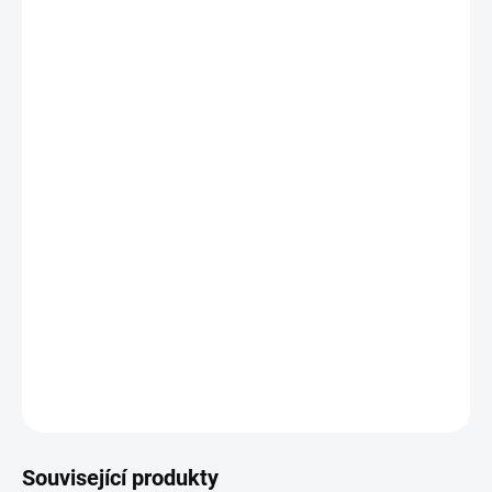
BARVA
−
+
Přidat do košíku
Zdarma od nás dostanete
+ Voucher na nákup zboží (Hodnota: 2000,-)
v hodnotě 2 000 Kč
Set obsahuje podvozek, košík, 2x sportovní sedačku, 2x korbu s
nánožníkem
DETAILNÍ INFORMACE
ZEPTAT SE
Související produkty