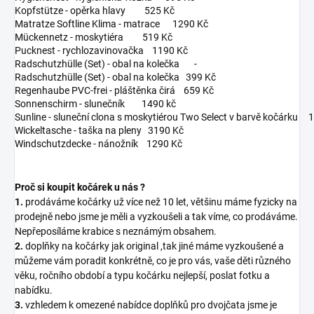
Kopfstütze - opěrka hlavy 525 Kč
Matratze Softline Klima - matrace 1290 Kč
Mückennetz - moskytiéra 519 Kč
Pucknest - rychlozavinovačka 1190 Kč
Radschutzhülle (Set) - obal na kolečka -
Radschutzhülle (Set) - obal na kolečka 399 Kč
Regenhaube PVC-frei - pláštěnka čirá 659 Kč
Sonnenschirm - slunečník 1490 kč
Sunline - sluneční clona s moskytiérou Two Select v barvě kočárku
Wickeltasche - taška na pleny 3190 Kč
Windschutzdecke - nánožník 1290 Kč
Proč si koupit kočárek u nás ?
1.
prodáváme kočárky už více než 10 let, většinu máme fyzicky na
prodejně nebo jsme je měli a vyzkoušeli a tak víme, co prodáváme.
Nepřeposíláme krabice s neznámým obsahem.
2.
doplňky na kočárky jak original ,tak jiné máme vyzkoušené a
můžeme vám poradit konkrétně, co je pro vás, vaše děti různého
věku, ročního období a typu kočárku nejlepší, poslat fotku a
nabídku.
3.
vzhledem k omezené nabídce doplňků pro dvojčata jsme je