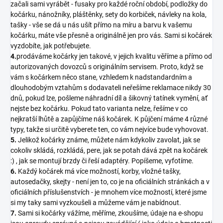
začali sami vyrábět - fusaky pro každé roční období, podložky do
kočárku, nánožníky, pláštěnky, sety do korbiček, návleky na kola,
tašky - vše se dá u nás ušít přímo na míru a barvu k vašemu
kočárku, máte vše přesně a originálně jen pro vás. Sami si kočárek
vyzdobíte, jak potřebujete.
4.
prodáváme kočárky jen takové, v jejich kvalitu věříme a přímo od
autorizovaných dovozců s originálním servisem. Proto, když se
vám s kočárkem něco stane, vzhledem k nadstandardním a
dlouhodobým vztahům s dodavateli neřešíme reklamace nikdy 30
dnů, pokud lze, pošleme náhradní díl a šikovný tatínek vymění, ať
nejste bez kočárku. Pokud tato varianta nelze, řešíme v co
nejkratší lhůtě a zapůjčíme náš kočárek. K půjčení máme 4 různé
typy, takže si určitě vyberete ten, co vám nejvíce bude vyhovovat.
5.
Jelikož kočárky známe, můžete nám kdykoliv zavolat, jak se
cokoliv skládá, rozkládá, pere, jak se potah dává zpět na kočárek
:) , jak se montují brzdy či řeší adaptéry. Popíšeme, vyfotíme.
6.
Každý kočárek má více možností, korby, vložné tašky,
autosedačky, skejty - není jen to, co je na oficiálních stránkách a v
oficiálních příslušenstvích - je mnohem více možností, které jsme
si my taky sami vyzkoušeli a můžeme vám je nabídnout.
7.
Sami si kočárky vážíme, měříme, zkoušíme, údaje na e-shopu