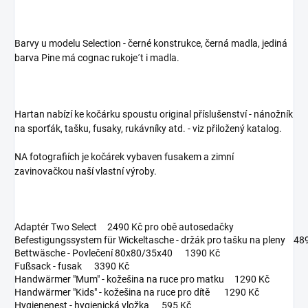
Barvy u modelu Selection - černé konstrukce, černá madla, jediná
barva Pine má cognac rukoje´t i madla.
Hartan nabízí ke kočárku spoustu original příslušenství - nánožník
na sporťák, tašku, fusaky, rukávníky atd. - viz přiložený katalog.
NA fotografiích je kočárek vybaven fusakem a zimní
zavinovačkou naší vlastní výroby.
Adaptér Two Select 2490 Kč pro obě autosedačky
Befestigungssystem für Wickeltasche - držák pro tašku na pleny 48
Bettwäsche - Povlečení 80x80/35x40 1390 Kč
Fußsack - fusak 3390 Kč
Handwärmer "Mum" - kožešina na ruce pro matku 1290 Kč
Handwärmer "Kids" - kožešina na ruce pro dítě 1290 Kč
Hygienenest - hygienická vložka 595 Kč