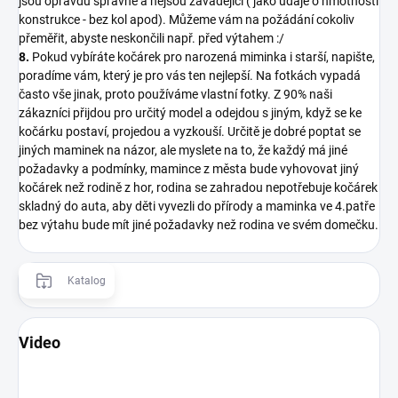
jsou opravdu správné a nejsou zavádějící ( jako údaje o hmotnosti
konstrukce - bez kol apod). Můžeme vám na požádání cokoliv
přeměřit, abyste neskončili např. před výtahem :/
8.
Pokud vybíráte kočárek pro narozená miminka i starší, napište,
poradíme vám, který je pro vás ten nejlepší. Na fotkách vypadá
často vše jinak, proto používáme vlastní fotky. Z 90% naši
zákazníci přijdou pro určitý model a odejdou s jiným, když se ke
kočárku postaví, projedou a vyzkouší. Určitě je dobré poptat se
jiných maminek na názor, ale myslete na to, že každý má jiné
požadavky a podmínky, mamince z města bude vyhovovat jiný
kočárek než rodině z hor, rodina se zahradou nepotřebuje kočárek
skladný do auta, aby děti vyvezli do přírody a maminka ve 4.patře
bez výtahu bude mít jiné požadavky než rodina ve svém domečku.
Katalog
Video