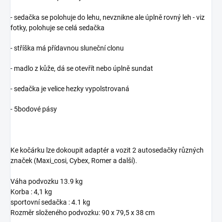
- sedačka se polohuje do lehu, nevznikne ale úplně rovný leh - viz
fotky, polohuje se celá sedačka
- stříška má přídavnou sluneční clonu
- madlo z kůže, dá se otevřít nebo úplně sundat
- sedačka je velice hezky vypolstrovaná
- 5bodové pásy
Ke kočárku lze dokoupit adaptér a vozit 2 autosedačky různých
značek (Maxi_cosi, Cybex, Romer a další).
Váha podvozku 13.9 kg
Korba : 4,1 kg
sportovní sedačka : 4.1 kg
Rozměr složeného podvozku: 90 x 79,5 x 38 cm