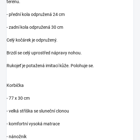
terénu.
- přední kola odpružená 24 cm
- zadní kola odpružená 30 cm
Celý kočárek je odpružený.
Brzdí se celý uprostřed nápravy nohou.
Rukojeť je potažená imitací kůže. Polohuje se.
Korbička
- 77 x 30 cm
- velká stříška se sluneční clonou
- komfortní vysoká matrace
- nánožník