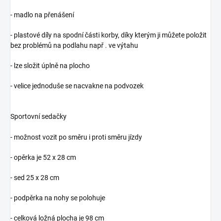
- madlo na přenášení
- plastové díly na spodní části korby, díky kterým ji můžete položit
bez problémů na podlahu např . ve výtahu
- lze složit úplně na plocho
- velice jednoduše se nacvakne na podvozek
Sportovní sedačky
- možnost vozit po směru i proti směru jízdy
- opěrka je 52 x 28 cm
- sed 25 x 28 cm
- podpěrka na nohy se polohuje
- celková ložná plocha je 98 cm