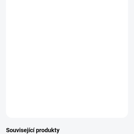
BARVA
−
+
Přidat do košíku
Zdarma od nás dostanete
+ Voucher na nákup zboží (Hodnota: 2000,-)
v hodnotě 2 000 Kč
Set obsahuje podvozek, košík, 2x sportovní sedačku, 2x korbu s
nánožníkem
DETAILNÍ INFORMACE
ZEPTAT SE
Související produkty