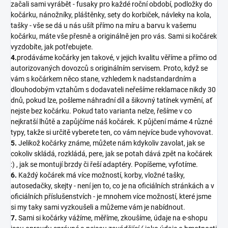
začali sami vyrábět - fusaky pro každé roční období, podložky do
kočárku, nánožníky, pláštěnky, sety do korbiček, návleky na kola,
tašky - vše se dá u nás ušít přímo na míru a barvu k vašemu
kočárku, máte vše přesně a originálně jen pro vás. Sami si kočárek
vyzdobíte, jak potřebujete.
4.
prodáváme kočárky jen takové, v jejich kvalitu věříme a přímo od
autorizovaných dovozců s originálním servisem. Proto, když se
vám s kočárkem něco stane, vzhledem k nadstandardním a
dlouhodobým vztahům s dodavateli neřešíme reklamace nikdy 30
dnů, pokud lze, pošleme náhradní díl a šikovný tatínek vymění, ať
nejste bez kočárku. Pokud tato varianta nelze, řešíme v co
nejkratší lhůtě a zapůjčíme náš kočárek. K půjčení máme 4 různé
typy, takže si určitě vyberete ten, co vám nejvíce bude vyhovovat.
5.
Jelikož kočárky známe, můžete nám kdykoliv zavolat, jak se
cokoliv skládá, rozkládá, pere, jak se potah dává zpět na kočárek
:) , jak se montují brzdy či řeší adaptéry. Popíšeme, vyfotíme.
6.
Každý kočárek má více možností, korby, vložné tašky,
autosedačky, skejty - není jen to, co je na oficiálních stránkách a v
oficiálních příslušenstvích - je mnohem více možností, které jsme
si my taky sami vyzkoušeli a můžeme vám je nabídnout.
7.
Sami si kočárky vážíme, měříme, zkoušíme, údaje na e-shopu