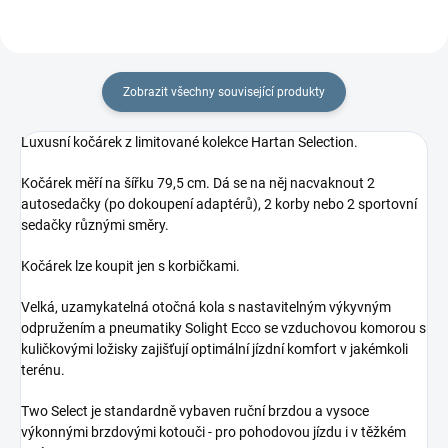
Zobrazit všechny související produkty
Luxusní kočárek z limitované kolekce Hartan Selection.
Kočárek měří na šířku 79,5 cm. Dá se na něj nacvaknout 2
autosedačky (po dokoupení adaptérů), 2 korby nebo 2 sportovní
sedačky různými směry.
Kočárek lze koupit jen s korbičkami.
Velká, uzamykatelná otočná kola s nastavitelným výkyvným
odpružením a pneumatiky Solight Ecco se vzduchovou komorou s
kuličkovými ložisky zajišťují optimální jízdní komfort v jakémkoli
terénu.
Two Select je standardně vybaven ruční brzdou a vysoce
výkonnými brzdovými kotouči - pro pohodovou jízdu i v těžkém