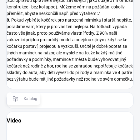
jsou opravdu správné a nejsou zavádějící ( jako údaje o hmotnosti
konstrukce - bez kol apod). Můžeme vám na požádání cokoliv
přeměřit, abyste neskončili např. před výtahem :/
8.
Pokud vybíráte kočárek pro narozená miminka i starší, napište,
poradíme vám, který je pro vás ten nejlepší. Na fotkách vypadá
často vše jinak, proto používáme vlastní fotky. Z 90% naši
zákazníci přijdou pro určitý model a odejdou s jiným, když se ke
kočárku postaví, projedou a vyzkouší. Určitě je dobré poptat se
jiných maminek na názor, ale myslete na to, že každý má jiné
požadavky a podmínky, mamince z města bude vyhovovat jiný
kočárek než rodině z hor, rodina se zahradou nepotřebuje kočárek
skladný do auta, aby děti vyvezli do přírody a maminka ve 4.patře
bez výtahu bude mít jiné požadavky než rodina ve svém domečku.
Katalog
Video