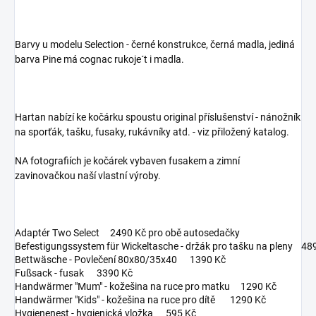
Barvy u modelu Selection - černé konstrukce, černá madla, jediná
barva Pine má cognac rukoje´t i madla.
Hartan nabízí ke kočárku spoustu original příslušenství - nánožník
na sporťák, tašku, fusaky, rukávníky atd. - viz přiložený katalog.
NA fotografiích je kočárek vybaven fusakem a zimní
zavinovačkou naší vlastní výroby.
Adaptér Two Select 2490 Kč pro obě autosedačky
Befestigungssystem für Wickeltasche - držák pro tašku na pleny 48
Bettwäsche - Povlečení 80x80/35x40 1390 Kč
Fußsack - fusak 3390 Kč
Handwärmer "Mum" - kožešina na ruce pro matku 1290 Kč
Handwärmer "Kids" - kožešina na ruce pro dítě 1290 Kč
Hygienenest - hygienická vložka 595 Kč