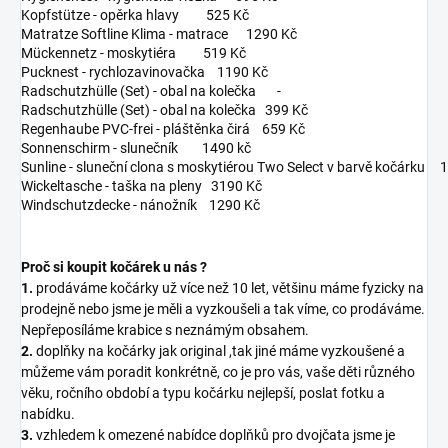
Kopfstütze - opěrka hlavy 525 Kč
Matratze Softline Klima - matrace 1290 Kč
Mückennetz - moskytiéra 519 Kč
Pucknest - rychlozavinovačka 1190 Kč
Radschutzhülle (Set) - obal na kolečka -
Radschutzhülle (Set) - obal na kolečka 399 Kč
Regenhaube PVC-frei - pláštěnka čirá 659 Kč
Sonnenschirm - slunečník 1490 kč
Sunline - sluneční clona s moskytiérou Two Select v barvě kočárku
Wickeltasche - taška na pleny 3190 Kč
Windschutzdecke - nánožník 1290 Kč
Proč si koupit kočárek u nás ?
1.
prodáváme kočárky už více než 10 let, většinu máme fyzicky na
prodejně nebo jsme je měli a vyzkoušeli a tak víme, co prodáváme.
Nepřeposíláme krabice s neznámým obsahem.
2.
doplňky na kočárky jak original ,tak jiné máme vyzkoušené a
můžeme vám poradit konkrétně, co je pro vás, vaše děti různého
věku, ročního období a typu kočárku nejlepší, poslat fotku a
nabídku.
3.
vzhledem k omezené nabídce doplňků pro dvojčata jsme je