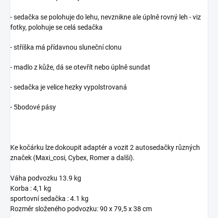
- sedačka se polohuje do lehu, nevznikne ale úplně rovný leh - viz
fotky, polohuje se celá sedačka
- stříška má přídavnou sluneční clonu
- madlo z kůže, dá se otevřít nebo úplně sundat
- sedačka je velice hezky vypolstrovaná
- 5bodové pásy
Ke kočárku lze dokoupit adaptér a vozit 2 autosedačky různých
značek (Maxi_cosi, Cybex, Romer a další).
Váha podvozku 13.9 kg
Korba : 4,1 kg
sportovní sedačka : 4.1 kg
Rozměr složeného podvozku: 90 x 79,5 x 38 cm