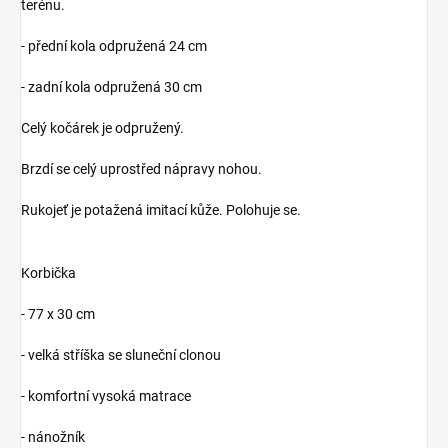
terénu.
- přední kola odpružená 24 cm
- zadní kola odpružená 30 cm
Celý kočárek je odpružený.
Brzdí se celý uprostřed nápravy nohou.
Rukojeť je potažená imitací kůže. Polohuje se.
Korbička
- 77 x 30 cm
- velká stříška se sluneční clonou
- komfortní vysoká matrace
- nánožník