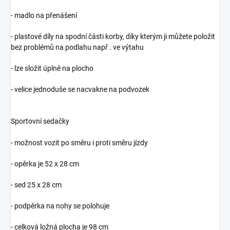
- madlo na přenášení
- plastové díly na spodní části korby, díky kterým ji můžete položit
bez problémů na podlahu např . ve výtahu
- lze složit úplně na plocho
- velice jednoduše se nacvakne na podvozek
Sportovní sedačky
- možnost vozit po směru i proti směru jízdy
- opěrka je 52 x 28 cm
- sed 25 x 28 cm
- podpěrka na nohy se polohuje
- celková ložná plocha je 98 cm