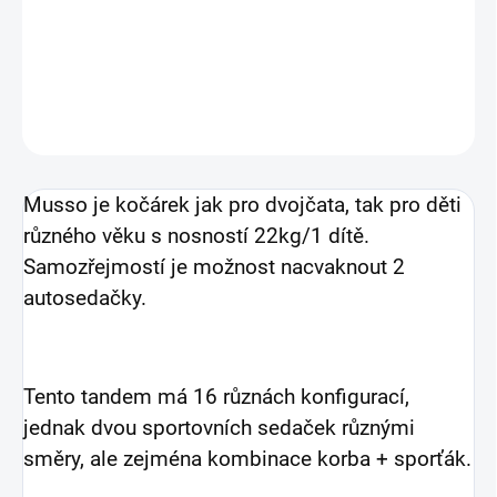
−
+
Přidat do košíku
DETAILNÍ INFORMACE
ZEPTAT SE
Musso je kočárek jak pro dvojčata, tak pro děti
různého věku s nosností 22kg/1 dítě.
Samozřejmostí je možnost nacvaknout 2
autosedačky.
Tento tandem má 16 různách konfigurací,
jednak dvou sportovních sedaček různými
směry, ale zejména kombinace korba + sporťák.