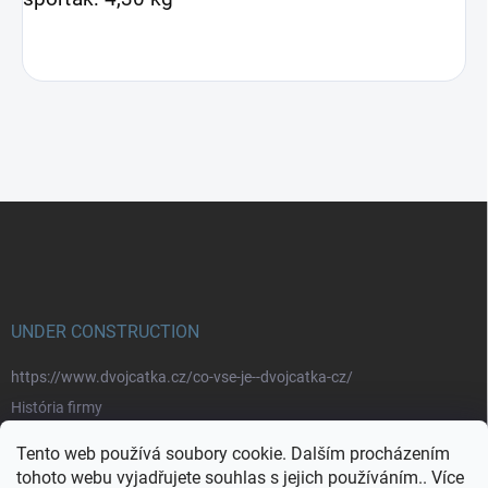
Z
á
p
a
t
í
UNDER CONSTRUCTION
https://www.dvojcatka.cz/co-vse-je--dvojcatka-cz/
História firmy
Prečo nakupovať u nás
Tento web používá soubory cookie. Dalším procházením
Značky
tohoto webu vyjadřujete souhlas s jejich používáním.. Více