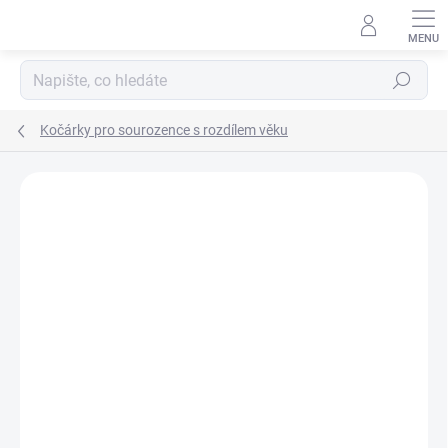
Přejít
na
obsah
Hledat
Kočárky pro sourozence s rozdílem věku
Neohodnoceno
Podrobnosti hodnocení