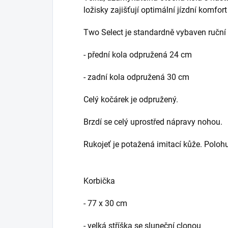
ložisky zajišťují optimální jízdní komfort
Two Select je standardně vybaven ruční
- přední kola odpružená 24 cm
- zadní kola odpružená 30 cm
Celý kočárek je odpružený.
Brzdí se celý uprostřed nápravy nohou.
Rukojeť je potažená imitací kůže. Poloh
Korbička
- 77 x 30 cm
- velká stříška se sluneční clonou