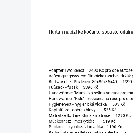
Hartan nabízí ke kočárku spoustu original
Adaptér Two Select 2490 Kč pro obě autos
Befestigungssystem für Wickeltasche - držák
Bettwäsche - Povlečení 80x80/35x40 1390
Fußsack - fusak 3390 Kč
Handwärmer "Mum" - kožešina na ruce pro 
Handwärmer "Kids" - kožešina na ruce pro 
Hygienenest - hygienická vložka 595 Kč
Kopfstütze - opěrka hlavy 525 Kč
Matratze Softline Klima - matrace 1290 Kč
Mückennetz - moskytiéra 519 Kč
Pucknest - rychlozavinovačka 1190 Kč
Radschutzhülle (Set) - obal na kolečka -