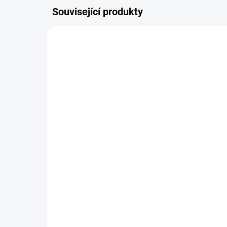
Související produkty
DOPORUČUJI👍🏻
DOPORU
ŠIJEME V ČR 🧵✂
DOBA UŠITÍ 10-14 DNŮ
Zavinovačka Soft Winter
Ba
1 297 Kč
1 
Detail
Teploučká zavinovačka do
Nej
autosedačky nebo korbičky.
dvo