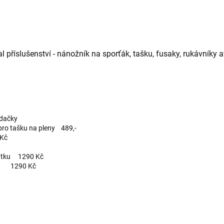
 příslušenství - nánožník na sporťák, tašku, fusaky, rukávníky at
edačky
 pro tašku na pleny 489,-
 Kč
matku 1290 Kč
dítě 1290 Kč