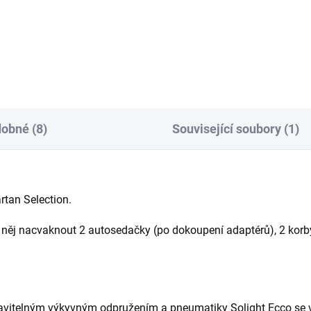
stavění popruhů na batoh.
nepadací deky, jeden z TOP
produktů.
obné (8)
Související soubory (1)
rtan Selection.
a něj nacvaknout 2 autosedačky (po dokoupení adaptérů), 2 kor
tavitelným výkyvným odpružením a pneumatiky Solight Ecco se