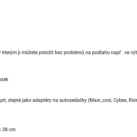
íky kterým ji můžete položit bez problémů na podlahu např . ve vý
ozek
it, stejně jako adaptéry na autosedačky (
Maxi_cosi, Cybex, Rome
x 38 cm