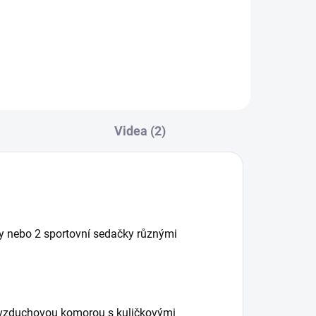
Výborně kopíruje korbičku a
neubírá...
Videa (2)
by nebo 2 sportovní sedačky různými
 vzduchovou komorou s kuličkovými