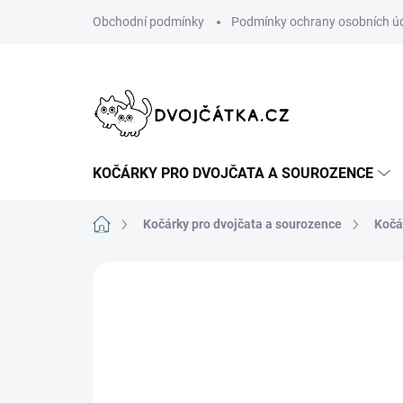
Přejít
Obchodní podmínky
Podmínky ochrany osobních ú
na
obsah
KOČÁRKY PRO DVOJČATA A SOUROZENCE
Domů
Kočárky pro dvojčata a sourozence
Kočá
Neohodnoceno
Podrobnosti hodn