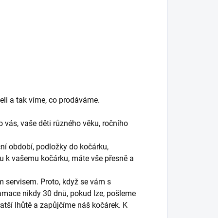
eli a tak víme, co prodáváme.
 vás, vaše děti různého věku, ročního
ní období, podložky do kočárku,
arvu k vašemu kočárku, máte vše přesně a
m servisem. Proto, když se vám s
mace nikdy 30 dnů, pokud lze, pošleme
ratší lhůtě a zapůjčíme náš kočárek. K