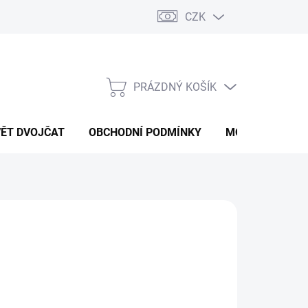
CZK
PRÁZDNÝ KOŠÍK
NÁKUPNÍ
KOŠÍK
VĚT DVOJČAT
OBCHODNÍ PODMÍNKY
MOJE OBJEDNÁ