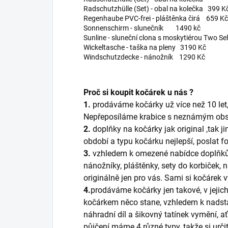
Radschutzhülle (Set) - obal na kolečka 399 K
Regenhaube PVC-frei - pláštěnka čirá 659 K
Sonnenschirm - slunečník 1490 kč
Sunline - sluneční clona s moskytiérou Two 
Wickeltasche - taška na pleny 3190 Kč
Windschutzdecke - nánožník 1290 Kč
Proč si koupit kočárek u nás ?
1.
prodáváme kočárky už více než 10 let,
Nepřeposíláme krabice s neznámým ob
2.
doplňky na kočárky jak original ,tak 
období a typu kočárku nejlepší, poslat f
3.
vzhledem k omezené nabídce doplňků pr
nánožníky, pláštěnky, sety do korbiček, 
originálně jen pro vás. Sami si kočárek v
4.
prodáváme kočárky jen takové, v jejic
kočárkem něco stane, vzhledem k nadst
náhradní díl a šikovný tatínek vymění, a
půjčení máme 4 různé typy, takže si urči