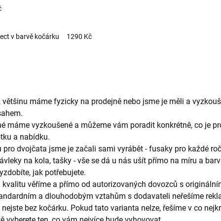
č
č
Select v barvě kočárku 1290 Kč
 většinu máme fyzicky na prodejně nebo jsme je měli a vyzkouš
sahem.
jiné máme vyzkoušené a můžeme vám poradit konkrétně, co je pro
otku a nabídku.
o dvojčata jsme je začali sami vyrábět - fusaky pro každé roč
návleky na kola, tašky - vše se dá u nás ušít přímo na míru a b
yzdobíte, jak potřebujete.
h kvalitu věříme a přímo od autorizovaných dovozců s originální
andardním a dlouhodobým vztahům s dodavateli neřešíme rekla
ť nejste bez kočárku. Pokud tato varianta nelze, řešíme v co nejk
tě vyberete ten, co vám nejvíce bude vyhovovat.