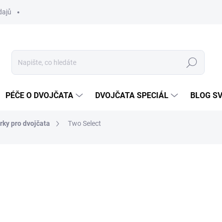
dajů
Hledat
PÉČE O DVOJČATA
DVOJČATA SPECIÁL
BLOG S
rky pro dvojčata
Two Select
ocení
ZNAČKA:
HARTAN
35 690 Kč
Měrná
ZVOLTE VARIANTU
cena: