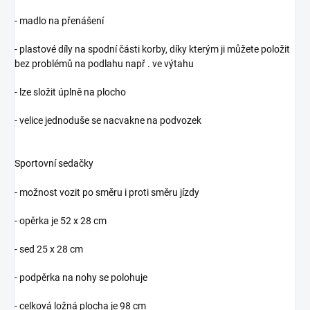
- madlo na přenášení
- plastové díly na spodní části korby, díky kterým ji můžete položit
bez problémů na podlahu např . ve výtahu
- lze složit úplně na plocho
- velice jednoduše se nacvakne na podvozek
Sportovní sedačky
- možnost vozit po směru i proti směru jízdy
- opěrka je 52 x 28 cm
- sed 25 x 28 cm
- podpěrka na nohy se polohuje
- celková ložná plocha je 98 cm