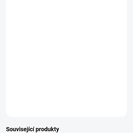
BARVA
−
+
Přidat do košíku
Zdarma od nás dostanete
+ Voucher na nákup zboží (Hodnota: 2000,-)
v hodnotě 2 000 Kč
Set obsahuje podvozek, košík, 2x sportovní sedačku, 2x korbu s
nánožníkem
DETAILNÍ INFORMACE
ZEPTAT SE
Související produkty