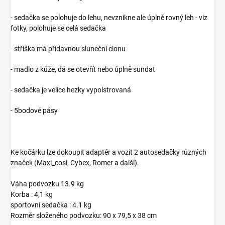
- sedačka se polohuje do lehu, nevznikne ale úplně rovný leh - viz
fotky, polohuje se celá sedačka
- stříška má přídavnou sluneční clonu
- madlo z kůže, dá se otevřít nebo úplně sundat
- sedačka je velice hezky vypolstrovaná
- 5bodové pásy
Ke kočárku lze dokoupit adaptér a vozit 2 autosedačky různých
značek (Maxi_cosi, Cybex, Romer a další).
Váha podvozku 13.9 kg
Korba : 4,1 kg
sportovní sedačka : 4.1 kg
Rozměr složeného podvozku: 90 x 79,5 x 38 cm