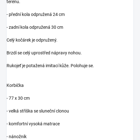
terénu.
- přední kola odpružená 24 cm
- zadní kola odpružená 30 cm
Celý kočárek je odpružený.
Brzdí se celý uprostřed nápravy nohou.
Rukojeť je potažená imitací kůže. Polohuje se.
Korbička
- 77 x 30 cm
- velká stříška se sluneční clonou
- komfortní vysoká matrace
- nánožník