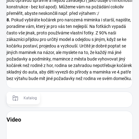
jsou opravdu správné a nejsou zavádějící ( jako údaje o hmotnosti
konstrukce - bez kol apod). Můžeme vám na požádání cokoliv
přeměřit, abyste neskončili např. před výtahem :/
8.
Pokud vybíráte kočárek pro narozená miminka i starší, napište,
poradíme vám, který je pro vás ten nejlepší. Na fotkách vypadá
často vše jinak, proto používáme vlastní fotky. Z 90% naši
zákazníci přijdou pro určitý model a odejdou s jiným, když se ke
kočárku postaví, projedou a vyzkouší. Určitě je dobré poptat se
jiných maminek na názor, ale myslete na to, že každý má jiné
požadavky a podmínky, mamince z města bude vyhovovat jiný
kočárek než rodině z hor, rodina se zahradou nepotřebuje kočárek
skladný do auta, aby děti vyvezli do přírody a maminka ve 4.patře
bez výtahu bude mít jiné požadavky než rodina ve svém domečku.
Katalog
Video