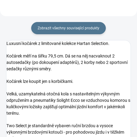
Zobrazit všechny související produkty
Luxusní kočárek z limitované kolekce Hartan Selection.
Kočárek měří na šířku 79,5 cm. Dá se na něj nacvaknout 2
autosedačky (po dokoupení adaptérů), 2 korby nebo 2 sportovní
sedačky různými směry.
Kočárek lze koupit jen s korbičkami.
Velká, uzamykatelná otočná kola s nastavitelným výkyvným
odpružením a pneumatiky Solight Ecco se vzduchovou komorou s
kuličkovými ložisky zajišťují optimální jízdní komfort v jakémkoli
terénu.
Two Select je standardně vybaven ruční brzdou a vysoce
výkonnými brzdovými kotouči - pro pohodovou jízdu i v těžkém