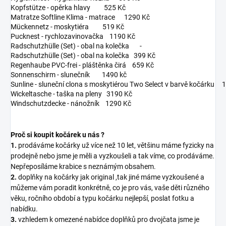
Kopfstütze - opěrka hlavy 525 Kč
Matratze Softline Klima - matrace 1290 Kč
Mückennetz - moskytiéra 519 Kč
Pucknest - rychlozavinovačka 1190 Kč
Radschutzhülle (Set) - obal na kolečka -
Radschutzhülle (Set) - obal na kolečka 399 Kč
Regenhaube PVC-frei - pláštěnka čirá 659 Kč
Sonnenschirm - slunečník 1490 kč
Sunline - sluneční clona s moskytiérou Two Select v barvě kočárku
Wickeltasche - taška na pleny 3190 Kč
Windschutzdecke - nánožník 1290 Kč
Proč si koupit kočárek u nás ?
1.
prodáváme kočárky už více než 10 let, většinu máme fyzicky na
prodejně nebo jsme je měli a vyzkoušeli a tak víme, co prodáváme.
Nepřeposíláme krabice s neznámým obsahem.
2.
doplňky na kočárky jak original ,tak jiné máme vyzkoušené a
můžeme vám poradit konkrétně, co je pro vás, vaše děti různého
věku, ročního období a typu kočárku nejlepší, poslat fotku a
nabídku.
3.
vzhledem k omezené nabídce doplňků pro dvojčata jsme je