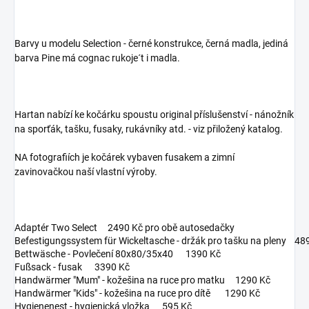
Barvy u modelu Selection - černé konstrukce, černá madla, jediná
barva Pine má cognac rukoje´t i madla.
Hartan nabízí ke kočárku spoustu original příslušenství - nánožník
na sporťák, tašku, fusaky, rukávníky atd. - viz přiložený katalog.
NA fotografiích je kočárek vybaven fusakem a zimní
zavinovačkou naší vlastní výroby.
Adaptér Two Select 2490 Kč pro obě autosedačky
Befestigungssystem für Wickeltasche - držák pro tašku na pleny 48
Bettwäsche - Povlečení 80x80/35x40 1390 Kč
Fußsack - fusak 3390 Kč
Handwärmer "Mum" - kožešina na ruce pro matku 1290 Kč
Handwärmer "Kids" - kožešina na ruce pro dítě 1290 Kč
Hygienenest - hygienická vložka 595 Kč