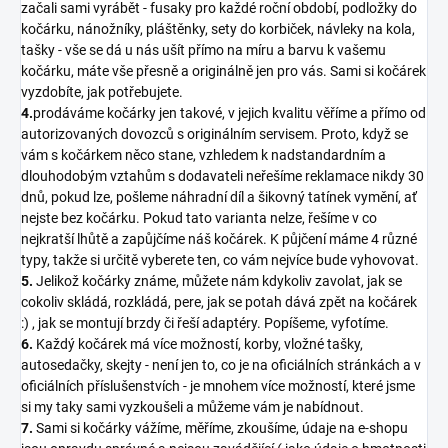
začali sami vyrábět - fusaky pro každé roční období, podložky do
kočárku, nánožníky, pláštěnky, sety do korbiček, návleky na kola,
tašky - vše se dá u nás ušít přímo na míru a barvu k vašemu
kočárku, máte vše přesně a originálně jen pro vás. Sami si kočárek
vyzdobíte, jak potřebujete.
4.
prodáváme kočárky jen takové, v jejich kvalitu věříme a přímo od
autorizovaných dovozců s originálním servisem. Proto, když se
vám s kočárkem něco stane, vzhledem k nadstandardním a
dlouhodobým vztahům s dodavateli neřešíme reklamace nikdy 30
dnů, pokud lze, pošleme náhradní díl a šikovný tatínek vymění, ať
nejste bez kočárku. Pokud tato varianta nelze, řešíme v co
nejkratší lhůtě a zapůjčíme náš kočárek. K půjčení máme 4 různé
typy, takže si určitě vyberete ten, co vám nejvíce bude vyhovovat.
5.
Jelikož kočárky známe, můžete nám kdykoliv zavolat, jak se
cokoliv skládá, rozkládá, pere, jak se potah dává zpět na kočárek
:) , jak se montují brzdy či řeší adaptéry. Popíšeme, vyfotíme.
6.
Každý kočárek má více možností, korby, vložné tašky,
autosedačky, skejty - není jen to, co je na oficiálních stránkách a v
oficiálních příslušenstvích - je mnohem více možností, které jsme
si my taky sami vyzkoušeli a můžeme vám je nabídnout.
7.
Sami si kočárky vážíme, měříme, zkoušíme, údaje na e-shopu