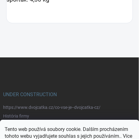
Z
á
p
a
t
í
UNDER CONSTRUCTION
https://www.dvojcatka.cz/co-vse-je--dvojcatka-cz/
História firmy
Prečo nakupovať u nás
Tento web používá soubory cookie. Dalším procházením
Značky
tohoto webu vyjadřujete souhlas s jejich používáním.. Více