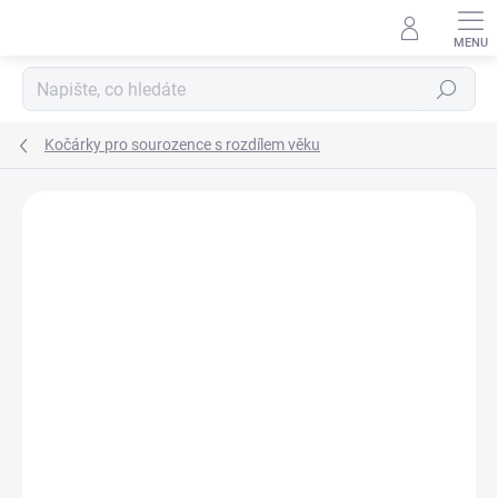
Přejít
na
obsah
Hledat
Kočárky pro sourozence s rozdílem věku
Neohodnoceno
Podrobnosti hodnocení