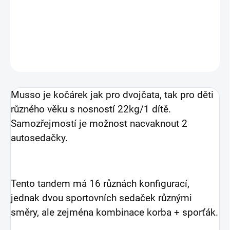
−
+
Přidat do košíku
DETAILNÍ INFORMACE
ZEPTAT SE
Musso je kočárek jak pro dvojčata, tak pro děti
různého věku s nosností 22kg/1 dítě.
Samozřejmostí je možnost nacvaknout 2
autosedačky.
Tento tandem má 16 různách konfigurací,
jednak dvou sportovních sedaček různými
směry, ale zejména kombinace korba + sporťák.