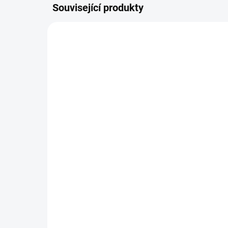
Související produkty
DOPORUČUJI👍🏻
ŠIJEME V ČR 🧵✂
SKLADEM
Fusak Flexi rostoucí
Gr
mi
2 297 Kč
1 
Detail
Luxusní fusak Flexi, který
vyrábíme na míru dvojčatovým
aut