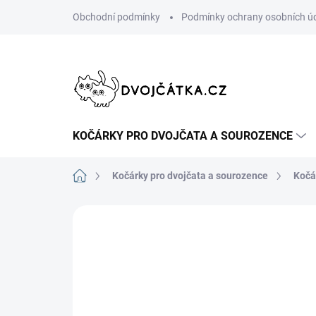
Přejít
Obchodní podmínky
Podmínky ochrany osobních ú
na
obsah
KOČÁRKY PRO DVOJČATA A SOUROZENCE
Domů
Kočárky pro dvojčata a sourozence
Kočá
Neohodnoceno
Podrobnosti hodn