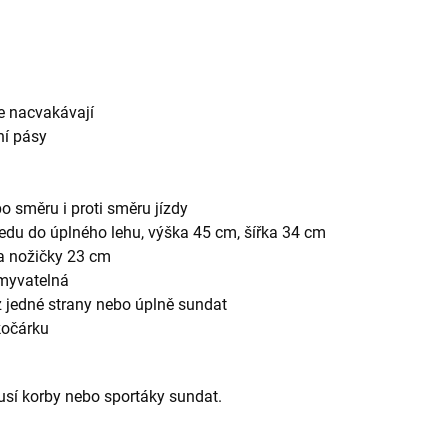
u
še nacvakávají
ní pásy
o směru i proti směru jízdy
sedu do úplného lehu, výška 45 cm, šířka 34 cm
na nožičky 23 cm
omyvatelná
 z jedné strany nebo úplně sundat
kočárku
usí korby nebo sportáky sundat.