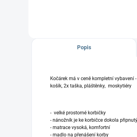
kočárkům. Jde zmenšit do
dvojčatových...
Popis
Kočárek má v ceně kompletní vybavení 
košík, 2x taška, pláštěnky, moskytiéry
- velké prostorné korbičky
- nánožník je ke korbičce dokola připn
- matrace vysoká, komfortní
- madlo na přenášení korby