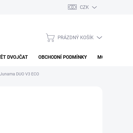
CZK
PRÁZDNÝ KOŠÍK
NÁKUPNÍ
KOŠÍK
VĚT DVOJČAT
OBCHODNÍ PODMÍNKY
MOJE OBJEDNÁ
Junama DUO V3 ECO