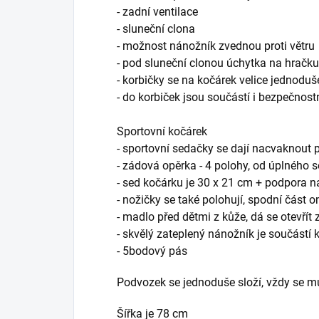
- zadní ventilace
- sluneční clona
- možnost nánožník zvednou proti větru
- pod sluneční clonou úchytka na hračk
- korbičky se na kočárek velice jednodu
- do korbiček jsou součástí i bezpečnost
Sportovní kočárek
- sportovní sedačky se dají nacvaknout p
- zádová opěrka - 4 polohy, od úplného 
- sed kočárku je 30 x 21 cm + podpora 
- nožičky se také polohují, spodní část 
- madlo před dětmi z kůže, dá se otevřít
- skvělý zateplený nánožník je součástí 
- 5bodový pás
Podvozek se jednoduše složí, vždy se m
Šířka je 78 cm