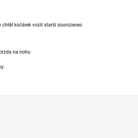
y chtěl kočárek vozit starší sourozenec
, brzda na nohu
ky.