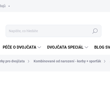
dajů
Hledat
PÉČE O DVOJČATA
DVOJČATA SPECIÁL
BLOG S
rky pro dvojčata
Kombinované od narození - korby + sporťák
ocení
ZNAČKA:
JUNAMA
29 990 Kč
Měrná
ZVOLTE VARIANTU
cena: