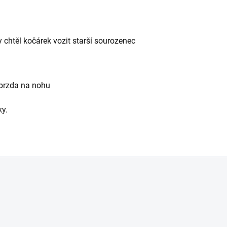
y chtěl kočárek vozit starší sourozenec
, brzda na nohu
ky.