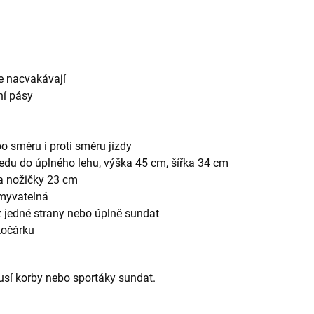
u
še nacvakávají
ní pásy
o směru i proti směru jízdy
sedu do úplného lehu, výška 45 cm, šířka 34 cm
na nožičky 23 cm
omyvatelná
 z jedné strany nebo úplně sundat
kočárku
usí korby nebo sportáky sundat.