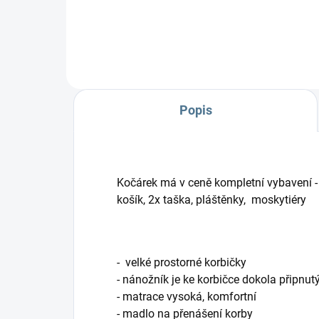
kočárkům. Jde zmenšit do
dvojčatových...
Popis
Kočárek má v ceně kompletní vybavení 
košík, 2x taška, pláštěnky, moskytiéry
- velké prostorné korbičky
- nánožník je ke korbičce dokola připn
- matrace vysoká, komfortní
- madlo na přenášení korby