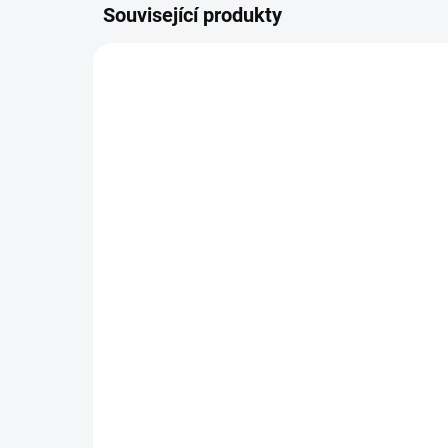
Související produkty
DOPORUČUJI👍🏻
ŠIJEME V ČR 🧵✂
SKLADEM
Fusak Flexi rostoucí
Gr
mi
2 297 Kč
1 
Detail
Luxusní fusak Flexi, který
vyrábíme na míru dvojčatovým
aut