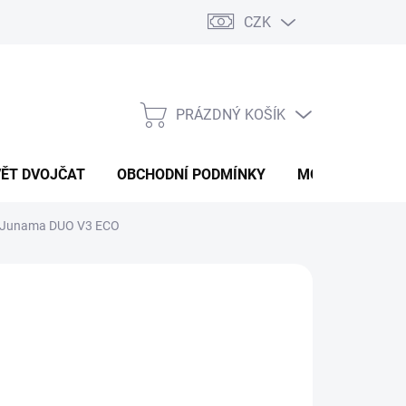
CZK
PRÁZDNÝ KOŠÍK
NÁKUPNÍ
KOŠÍK
VĚT DVOJČAT
OBCHODNÍ PODMÍNKY
MOJE OBJEDNÁ
Junama DUO V3 ECO