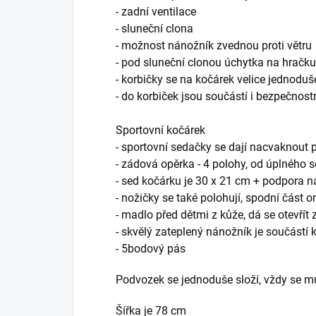
- zadní ventilace
- sluneční clona
- možnost nánožník zvednou proti větru
- pod sluneční clonou úchytka na hračk
- korbičky se na kočárek velice jednodu
- do korbiček jsou součástí i bezpečnost
Sportovní kočárek
- sportovní sedačky se dají nacvaknout p
- zádová opěrka - 4 polohy, od úplného 
- sed kočárku je 30 x 21 cm + podpora 
- nožičky se také polohují, spodní část 
- madlo před dětmi z kůže, dá se otevřít
- skvělý zateplený nánožník je součástí 
- 5bodový pás
Podvozek se jednoduše složí, vždy se m
Šířka je 78 cm