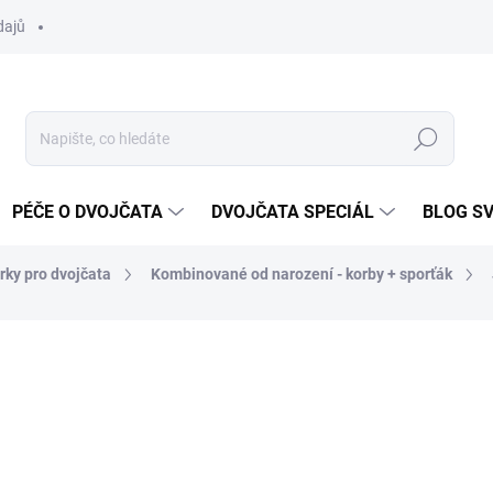
dajů
Hledat
PÉČE O DVOJČATA
DVOJČATA SPECIÁL
BLOG S
rky pro dvojčata
Kombinované od narození - korby + sporťák
ocení
ZNAČKA:
JUNAMA
29 990 Kč
Měrná
ZVOLTE VARIANTU
cena: