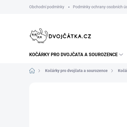
Přejít
Obchodní podmínky
Podmínky ochrany osobních ú
na
obsah
KOČÁRKY PRO DVOJČATA A SOUROZENCE
Domů
Kočárky pro dvojčata a sourozence
Kočá
Neohodnoceno
Podrobnosti hodn