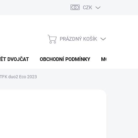
CZK
PRÁZDNÝ KOŠÍK
NÁKUPNÍ
KOŠÍK
VĚT DVOJČAT
OBCHODNÍ PODMÍNKY
MOJE OBJEDNÁ
TFK duo2 Eco 2023
od
27 999 Kč