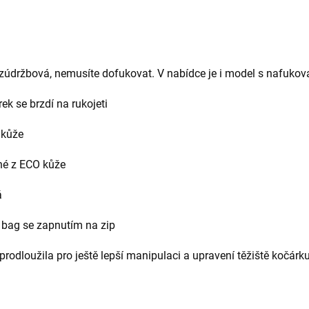
údržbová, nemusíte dofukovat. V nabídce je i model s nafukov
rek se brzdí na rukojeti
 kůže
lné z ECO kůže
á
t bag se zapnutím na zip
prodloužila pro ještě lepší manipulaci a upravení těžiště kočárk