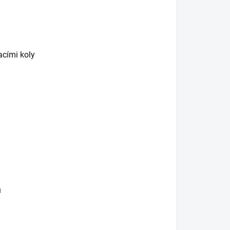
acími koly
u