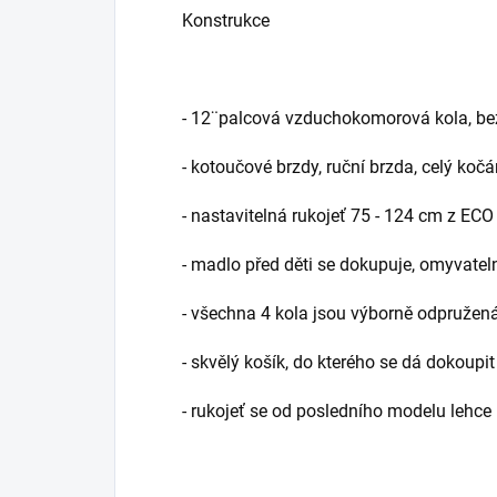
Konstrukce
- 12¨palcová vzduchokomorová kola, bez
- kotoučové brzdy, ruční brzda, celý kočá
- nastavitelná rukojeť 75 - 124 cm z ECO
- madlo před děti se dokupuje, omyvate
- všechna 4 kola jsou výborně odpružen
- skvělý košík, do kterého se dá dokoupi
- rukojeť se od posledního modelu lehce 