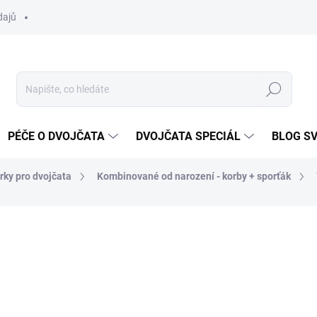
dajů
Hledat
PÉČE O DVOJČATA
DVOJČATA SPECIÁL
BLOG S
rky pro dvojčata
Kombinované od narození - korby + sporťák
cení
ZNAČKA:
TFK
od 33 397 Kč
Měrná
ZVOLTE VARIANTU