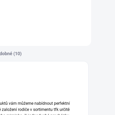
dobné (10)
roduktů vám můžeme nabídnout perfektní
založení rodiče v sortimentu tfk určitě