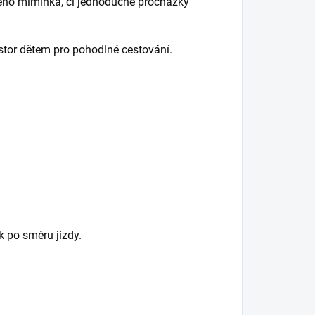
šeho miminka, či jednoduché procházky
ostor dětem pro pohodlné cestování.
k po směru jízdy.