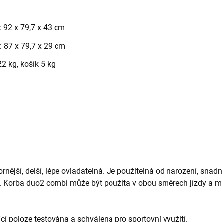
: 92 x 79,7 x 43 cm
: 87 x 79,7 x 29 cm
2 kg, košík 5 kg
nější, delší, lépe ovladatelná. Je použitelná od narození, snad
ců. Korba duo2 combi může být použita v obou směrech jízdy a m
cí poloze testována a schválena pro sportovní využití.