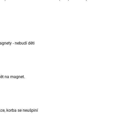
agnety - nebudí děti
pět na magnet.
kce, korba se neušpiní