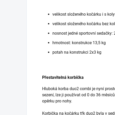
velikost složeného kočárku i s koly
velikost složeného kočárku bez kol
nosnost jedné sportovní sedačky: 2
hmotnost: konstrukce 13,5 kg
potah na konstrukci 2x3 kg
Přestavitelná korbička
Hluboká korba duo2 combi je nyní prostor
sezení, lze ji používat od 0 do 36 měsí
opěrku pro nohy.
Korbička na kočárku tfk duo2 byla v sedí