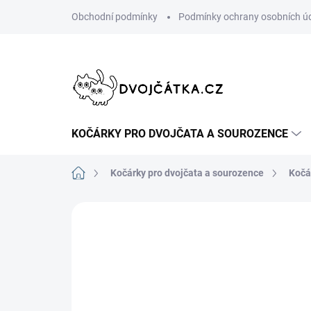
Přejít
Obchodní podmínky
Podmínky ochrany osobních ú
na
obsah
KOČÁRKY PRO DVOJČATA A SOUROZENCE
Domů
Kočárky pro dvojčata a sourozence
Kočá
15 hodnocení
Podrobnosti hodno
AKCE