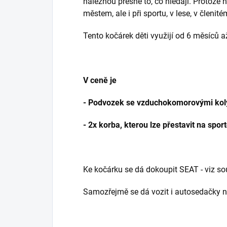
naleznou přesně to, co hledají. Protož
městem, ale i při sportu, v lese, v členit
Tento kočárek děti využijí od 6 měsíců 
V ceně je
- Podvozek se vzduchokomorovými kol
- 2x korba, kterou lze přestavit na spo
Ke kočárku se dá dokoupit SEAT - viz sou
Samozřejmě se dá vozit i autosedačky n