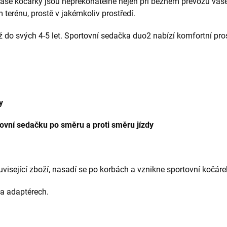
e naše kočárky jsou nepřekonatelné nejen při běžném převozu va
ém terénu, prostě v jakémkoliv prostředí.
až do svých 4-5 let. Sportovní sedačka duo2 nabízí komfortní pr
y
rtovní sedačku po směru a proti směru jízdy
visející zboží, nasadí se po korbách a vznikne sportovní kočáre
a adaptérech.