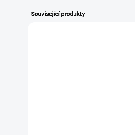
Související produkty
ŠIJEME V ČR 🧵✂
ŠIJEME
DOBA UŠITÍ 10-14 DNŮ
Nepadací deka fleecová +
Ná
podložka
40
1 297 Kč
Detail