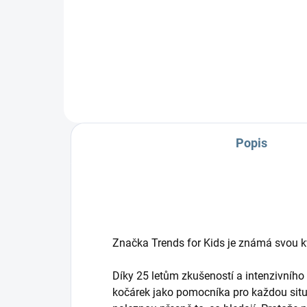
Podložka do kočárku včetně
nepadací deky, jeden z TOP
produktů.
Popis
Značka Trends for Kids je známá svou kv
Díky 25 letům zkušeností a intenzivního
kočárek jako pomocníka pro každou situac