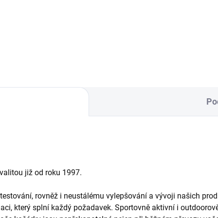
nánožník pro dvě děti na
sportovní kočárky.
Po
alitou již od roku 1997.
 testování, rovněž i neustálému vylepšování a vývoji našich p
i, který splní každý požadavek. Sportovně aktivní i outdoorově 