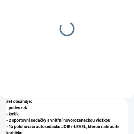
DOBA UŠITÍ 10-14 DNŮ
DOBA UŠITÍ 10-14 DNŮ
Fusak Polar
Nepadací deka/nánožník
TWIST
1 899 Kč
837 Kč
od
Detail
Detail
Jedinečné fusaky šité přímo do
dvojčatových sporťáků. Výborně
kopíruje menší sedačky, ale díky...
set obsahuje:
- podvozek
- košík
- 2 sportovní sedačky s vnitřní novorozeneckou vložkou
- 1x polohovací autosedačku JOIE i-LEVEL, kterou nahradíte
korbičku