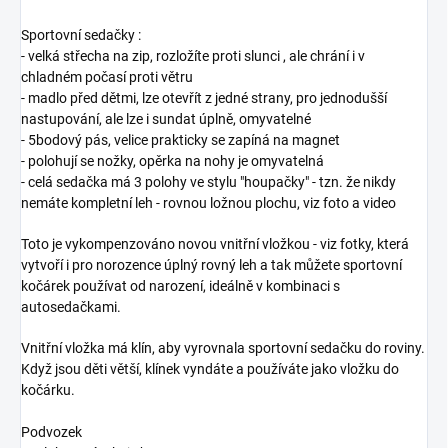
Sportovní sedačky :
- velká střecha na zip, rozložíte proti slunci , ale chrání i v
chladném počasí proti větru
- madlo před dětmi, lze otevřít z jedné strany, pro jednodušší
nastupování, ale lze i sundat úplně, omyvatelné
- 5bodový pás, velice prakticky se zapíná na magnet
- polohují se nožky, opěrka na nohy je omyvatelná
- celá sedačka má 3 polohy ve stylu "houpačky" - tzn. že nikdy
nemáte kompletní leh - rovnou ložnou plochu, viz foto a video
Toto je vykompenzováno novou vnitřní vložkou - viz fotky, která
vytvoří i pro norozence úplný rovný leh a tak můžete sportovní
kočárek používat od narození, ideálně v kombinaci s
autosedačkami.
Vnitřní vložka má klín, aby vyrovnala sportovní sedačku do roviny.
Když jsou děti větší, klínek vyndáte a používáte jako vložku do
kočárku.
Podvozek