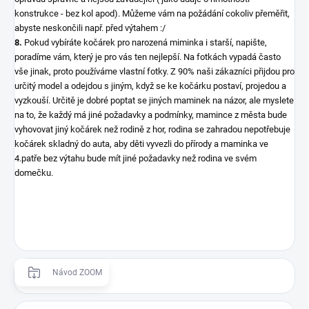
konstrukce - bez kol apod). Můžeme vám na požádání cokoliv přeměřit,
abyste neskončili např. před výtahem :/
8.
Pokud vybíráte kočárek pro narozená miminka i starší, napište,
poradíme vám, který je pro vás ten nejlepší. Na fotkách vypadá často
vše jinak, proto používáme vlastní fotky. Z 90% naši zákazníci přijdou pro
určitý model a odejdou s jiným, když se ke kočárku postaví, projedou a
vyzkouší. Určitě je dobré poptat se jiných maminek na názor, ale myslete
na to, že každý má jiné požadavky a podmínky, mamince z města bude
vyhovovat jiný kočárek než rodině z hor, rodina se zahradou nepotřebuje
kočárek skladný do auta, aby děti vyvezli do přírody a maminka ve
4.patře bez výtahu bude mít jiné požadavky než rodina ve svém
domečku.
Návod ZOOM