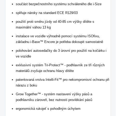
součást bezpečnostního systému schváleného dle i-Size
splňuje nároky na standard ECE R129/03
použití proti směru jízdy od 40-85 cm výšky dítěte s
maximální váhou 13 kg
instalace ve vozidle výhradně pomocí systému ISOfixu,
základnu i-Base™ Encore je potřeba dokoupit samostatně
polohování autosedačky do 3 úrovní pro použití na kočárku i
ve vozidle
exklusivní systém Tri-Protect™ - podhlavník ze tří různých
materiálů zvyšuje ochranu hlavy dítěte
patentovaná vrstva Intelli-Fit™ pro nekompromisní ochranu při
nárazu z boku
Grow Together™ - systém nastavení výšky pásů a
podhlavníku zároveň, bez nutnosti provlékání pásů
ergonomická rukojeť s pohodlným úchytem