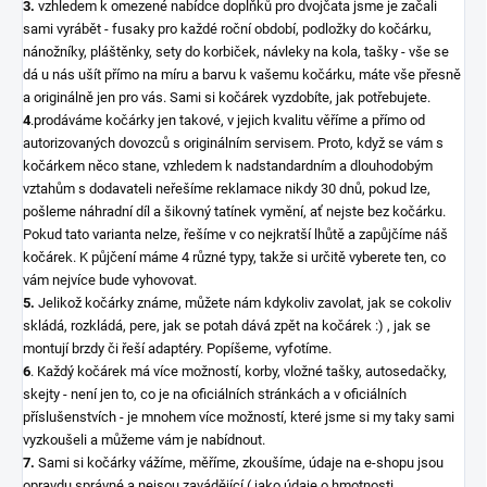
3.
vzhledem k omezené nabídce doplňků pro dvojčata jsme je začali
sami vyrábět - fusaky pro každé roční období, podložky do kočárku,
nánožníky, pláštěnky, sety do korbiček, návleky na kola, tašky - vše se
dá u nás ušít přímo na míru a barvu k vašemu kočárku, máte vše přesně
a originálně jen pro vás. Sami si kočárek vyzdobíte, jak potřebujete.
4
.prodáváme kočárky jen takové, v jejich kvalitu věříme a přímo od
autorizovaných dovozců s originálním servisem. Proto, když se vám s
kočárkem něco stane, vzhledem k nadstandardním a dlouhodobým
vztahům s dodavateli neřešíme reklamace nikdy 30 dnů, pokud lze,
pošleme náhradní díl a šikovný tatínek vymění, ať nejste bez kočárku.
Pokud tato varianta nelze, řešíme v co nejkratší lhůtě a zapůjčíme náš
kočárek. K půjčení máme 4 různé typy, takže si určitě vyberete ten, co
vám nejvíce bude vyhovovat.
5.
Jelikož kočárky známe, můžete nám kdykoliv zavolat, jak se cokoliv
skládá, rozkládá, pere, jak se potah dává zpět na kočárek :) , jak se
montují brzdy či řeší adaptéry. Popíšeme, vyfotíme.
6
. Každý kočárek má více možností, korby, vložné tašky, autosedačky,
skejty - není jen to, co je na oficiálních stránkách a v oficiálních
příslušenstvích - je mnohem více možností, které jsme si my taky sami
vyzkoušeli a můžeme vám je nabídnout.
7.
Sami si kočárky vážíme, měříme, zkoušíme, údaje na e-shopu jsou
opravdu správné a nejsou zavádějící ( jako údaje o hmotnosti