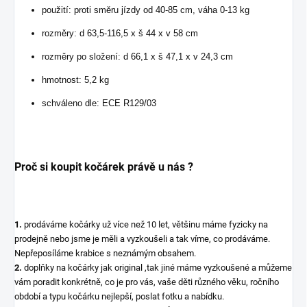
použití: proti směru jízdy od 40-85 cm, váha 0-13 kg
rozměry: d 63,5-116,5 x š 44 x v 58 cm
rozměry po složení: d 66,1 x š 47,1 x v 24,3 cm
hmotnost: 5,2 kg
schváleno dle: ECE R129/03
Proč si koupit kočárek právě u nás ?
1.
prodáváme kočárky už více než 10 let, většinu máme fyzicky na
prodejně nebo jsme je měli a vyzkoušeli a tak víme, co prodáváme.
Nepřeposíláme krabice s neznámým obsahem.
2.
doplňky na kočárky jak original ,tak jiné máme vyzkoušené a můžeme
vám poradit konkrétně, co je pro vás, vaše děti různého věku, ročního
období a typu kočárku nejlepší, poslat fotku a nabídku.