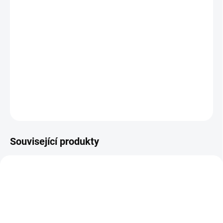
cena:
BARVA
−
+
Přidat do košíku
DETAILNÍ INFORMACE
ZEPTAT SE
Související produkty
DOPORUČUJI👍🏻
ŠIJEME V ČR 🧵✂