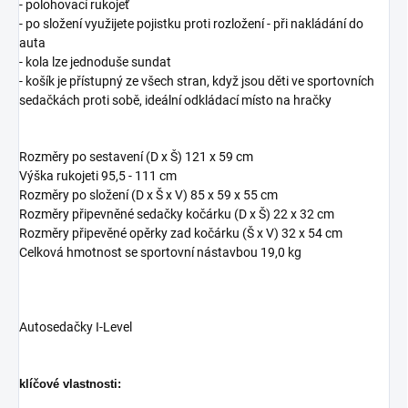
- polohovací rukojeť
- po složení využijete pojistku proti rozložení - při nakládání do
auta
- kola lze jednoduše sundat
- košík je přístupný ze všech stran, když jsou děti ve sportovních
sedačkách proti sobě, ideální odkládací místo na hračky
Rozměry po sestavení (D x Š) 121 x 59 cm
Výška rukojeti 95,5 - 111 cm
Rozměry po složení (D x Š x V) 85 x 59 x 55 cm
Rozměry připevněné sedačky kočárku (D x Š) 22 x 32 cm
Rozměry připevěné opěrky zad kočárku (Š x V) 32 x 54 cm
Celková hmotnost se sportovní nástavbou 19,0 kg
Autosedačky I-Level
klíčové vlastnosti: