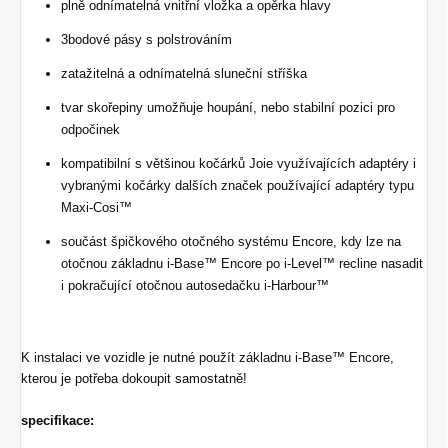
plně odnímatelná vnitřní vložka a opěrka hlavy
3bodové pásy s polstrováním
zatažitelná a odnímatelná sluneční stříška
tvar skořepiny umožňuje houpání, nebo stabilní pozici pro
odpočinek
kompatibilní s většinou kočárků Joie využívajících adaptéry i
vybranými kočárky dalších značek používající adaptéry typu
Maxi-Cosi™
součást špičkového otočného systému Encore, kdy lze na
otočnou základnu i-Base™ Encore po i-Level™ recline nasadit
i pokračující otočnou autosedačku i-Harbour™
K instalaci ve vozidle je nutné použít základnu i-Base™ Encore,
kterou je potřeba dokoupit samostatně!
specifikace: