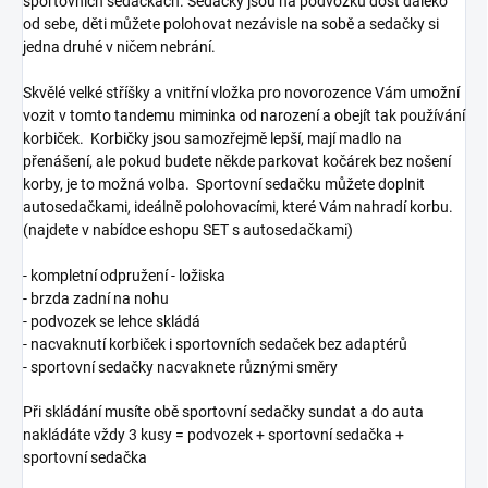
sportovních sedačkách. Sedačky jsou na podvozku dost daleko
od sebe, děti můžete polohovat nezávisle na sobě a sedačky si
jedna druhé v ničem nebrání.
Skvělé velké stříšky a vnitřní vložka pro novorozence Vám umožní
vozit v tomto tandemu miminka od narození a obejít tak používání
korbiček. Korbičky jsou samozřejmě lepší, mají madlo na
přenášení, ale pokud budete někde parkovat kočárek bez nošení
korby, je to možná volba. Sportovní sedačku můžete doplnit
autosedačkami, ideálně polohovacími, které Vám nahradí korbu.
(najdete v nabídce eshopu SET s autosedačkami)
- kompletní odpružení - ložiska
- brzda zadní na nohu
- podvozek se lehce skládá
- nacvaknutí korbiček i sportovních sedaček bez adaptérů
- sportovní sedačky nacvaknete různými směry
Při skládání musíte obě sportovní sedačky sundat a do auta
nakládáte vždy 3 kusy = podvozek + sportovní sedačka +
sportovní sedačka