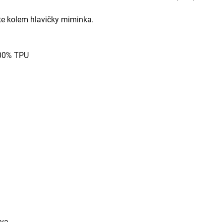
ete kolem hlavičky miminka.
100% TPU
ava