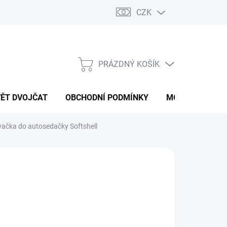
CZK
PRÁZDNÝ KOŠÍK
NÁKUPNÍ
KOŠÍK
VĚT DVOJČAT
OBCHODNÍ PODMÍNKY
MOJE OBJEDNÁ
vačka do autosedačky Softshell