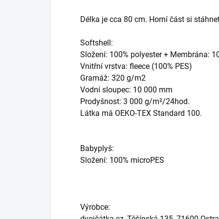
Délka je cca 80 cm. Horní část si stáhn
Softshell:
Složení: 100% polyester + Membrána: 
Vnitřní vrstva: fleece (100% PES)
Gramáž: 320 g/m2
Vodní sloupec: 10 000 mm
Prodyšnost: 3 000 g/m²/24hod.
Látka má OEKO-TEX Standard 100.
Babyplyš:
Složení: 100% microPES
Výrobce:
dvojčátka.cz, Těšínská 135, 71600 Ostr