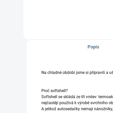
výr
pot
dětí
Popis
Na chladné období jsme si připravili a 
Proč softshell?
Softshell se skládá ze tří vrstev: termo
nejčastěji používá k výrobě svrchního obl
A jelikož autosedačky nemají nánožníky, 