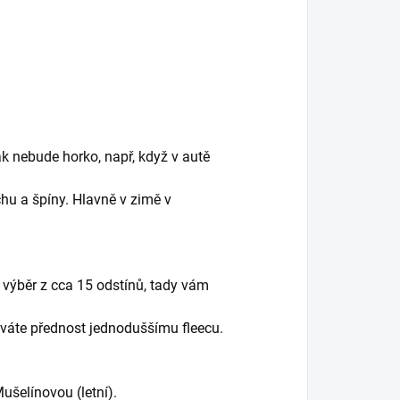
k nebude horko, např, když v autě
hu a špíny. Hlavně v zimě v
 výběr z cca 15 odstínů, tady vám
dáváte přednost jednoduššímu fleecu.
Mušelínovou (letní).