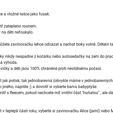
e a vložné tašce jako fusak.
itř zatepleno rounem.
y na děti nefoukalo.
můžete zavinovačku lehce odvázat a nechat boky volně. Dětem ta
deky nikdy nespadne z kočárku nebo autosedačky na zem do prac
ká výhoda.
avičky a děti jsou 100% chráněné proti nevlídnému počasí.
t jak potisk, tak jednobarevná (obvykle máme v jednobarevných
jiného, napište ;) a dovnitř si vyberte barvu babyplyše.
itř s fleecem, pokud nechcete mít vnitřní část "huňatou" , ale 
 v teplejší části roku, vyberte si zavinovačku Alice (jarní) nebo 