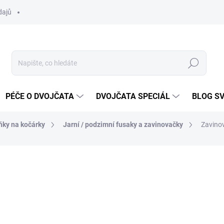
dajů
Hledat
PÉČE O DVOJČATA
DVOJČATA SPECIÁL
BLOG S
ňky na kočárky
Jarní / podzimní fusaky a zavinovačky
Zavino
ocení
ZNAČKA:
DVOJČÁTKA.CZ
od
1 397 Kč
Měrná
ZVOLTE VARIANTU