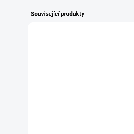
Související produkty
ŠIJEME V ČR 🧵✂
ŠIJEME
DOBA UŠITÍ 10-14 DNŮ
Návleky na kola TFK
Ta
400 Kč
od
Detail
Nejv