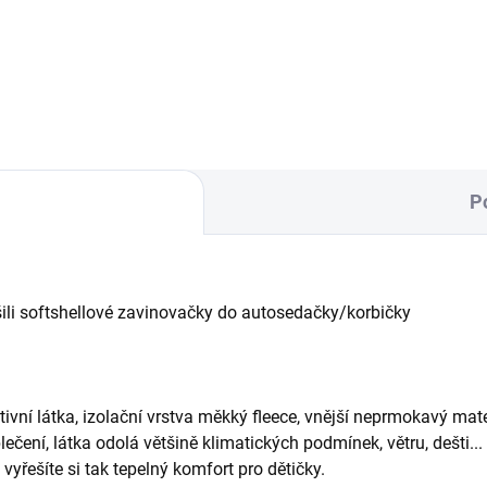
oby, designová právě pro
na každý kočárek.
řeby maminek dvou a více
.
P
ušili softshellové zavinovačky do autosedačky/korbičky
aktivní látka, izolační vrstva měkký fleece, vnější neprmokavý ma
ečení, látka odolá většině klimatických podmínek, větru, dešti...
vyřešíte si tak tepelný komfort pro dětičky.