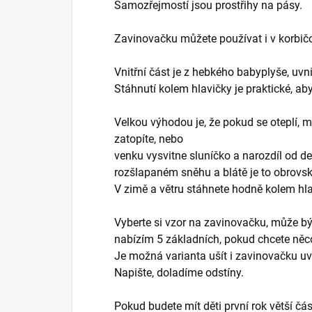
Samozřejmostí jsou prostřihy na pásy.
Zavinovačku můžete používat i v korbičc
Vnitřní část je z hebkého babyplyše, uvn
Stáhnutí kolem hlavičky je praktické, ab
Velkou výhodou je, že pokud se oteplí, 
zatopíte, nebo
venku vysvitne sluníčko a narozdíl od 
rozšlapaném sněhu a blátě je to obrovs
V zimě a větru stáhnete hodně kolem hl
Vyberte si vzor na zavinovačku, může bý
nabízím 5 základních, pokud chcete něco 
Je možná varianta ušít i zavinovačku uvn
Napište, doladíme odstíny.
Pokud budete mít děti první rok větší část