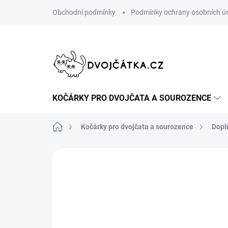
Přejít
Obchodní podmínky
Podmínky ochrany osobních ú
na
obsah
KOČÁRKY PRO DVOJČATA A SOUROZENCE
Domů
Kočárky pro dvojčata a sourozence
Dopl
Neohodnoceno
Podrobnosti hodn
ŠIJEME V ČR 🧵✂