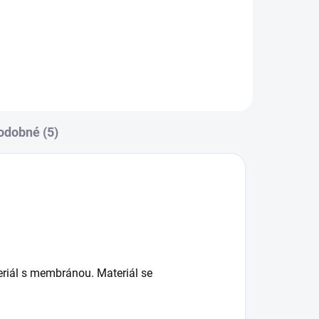
verze, aby se do rukávníků vešla i
ruční brzda. Ocení i tatínci....
odobné (5)
teriál s membránou. Materiál se