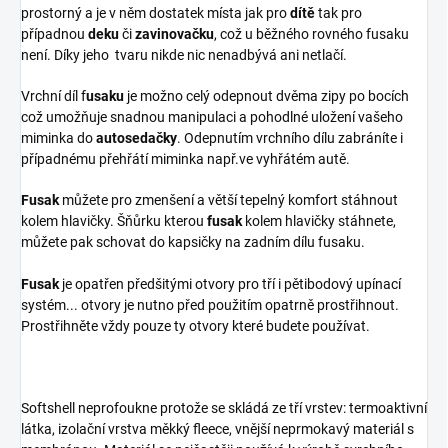
prostorný a je v něm dostatek místa jak pro
dítě
tak pro
případnou
deku
či
zavinovačku
, což u běžného rovného fusaku
není. Díky jeho tvaru nikde nic nenadbývá ani netlačí.
Vrchní díl f
usaku
je možno celý odepnout dvěma zipy po bocích
což umožňuje snadnou manipulaci a pohodlné uložení vašeho
miminka do
autosedačky
. Odepnutím vrchního dílu zabráníte i
případnému přehřátí miminka např.ve vyhřátém autě.
Fusak
můžete pro zmenšení a větší tepelný komfort stáhnout
kolem hlavičky. Šňůrku kterou
fusak
kolem hlavičky stáhnete,
můžete pak schovat do kapsičky na zadním dílu fusaku.
Fusak
je opatřen předšitými otvory pro tří i pětibodový upínací
systém... otvory je nutno před použitím opatrně prostřihnout.
Prostřihněte vždy pouze ty otvory které budete používat.
Softshell neprofoukne protože se skládá ze tří vrstev: termoaktivní
látka, izolační vrstva měkký fleece, vnější neprmokavý materiál s