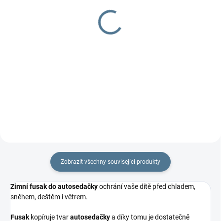
400 Kč
1 897 Kč
od
Detail
Detail
Největší dvojčatová taška naší
výroby, designová právě pro
potřeby maminek dvou a více
dětí.
Zobrazit všechny související produkty
Zimní fusak do autosedačky
ochrání vaše dítě před chladem,
sněhem, deštěm i větrem.
Fusak
kopíruje tvar
autosedačky
a díky tomu je dostatečně