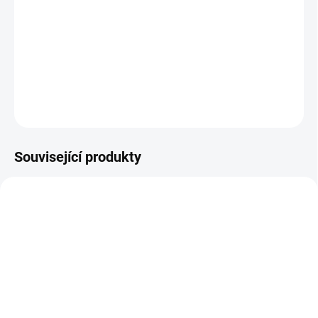
−
+
Přidat do košíku
Jedinečné fusaky šité přímo autosedaček.
DETAILNÍ INFORMACE
ZEPTAT SE
Související produkty
ŠIJEME V ČR 🧵✂
ŠIJEME V ČR 🧵✂
DOBA UŠITÍ 10-14 DNŮ
SKLADEM
Návleky na kola TFK
Taška Double Bag