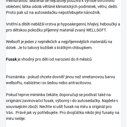
membránou. Materiál se nejčastěji používá k výrobě svrchního
oblečení, látka odolá většině klimatických podmínek, větru, dešti.
Proto pak už na autosedačku nepotřebujete nánožník.
Vnitřní a dítěti nebližší vrstva je hypoalergenní, hřejivý, heboučký a
pro dětskou pokožku příjemný materiál zvaný WELLSOFT.
Wellsoft je jeden z nejměkčích a nejpříjemnějších materiálů na
dotek. Je to takový kožíšek s krátkým chloupkem.
Fusak
je vhodný pro děti od narození do 8 měsíců
Poznámka - pokud chcete dovnitř jinou než smetanovou barvu
wellsoftu, nabízíme i sv.šedou nebo antracitovou.
Pokud teprve miminka čekáte, doporučuji se podívat také na
originání zavinovačcí fusak, výborný i do autosedačky. Najdete v
souvisejícím zboží. Nechte si ušít fusak na míru a originál pro
Vás. Právě jak vy potřebujete. Pro dvojčátka nikdo jiný fusaky na
míru nešije.